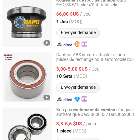
roue
lourd
Roulement
de
de
camion
FAG/SKF/Timken/Saf Unités
de
LINQING DAPU BEARING CO., LTD
moyeu
roue
roulement
de
de
/ Jeu
5010439770 Vkba5420 20764313
66,00 $US
Set1350 579205. H195
à
Roulement
Shandong, China
Depuis 2026
(MOQ)
1 Jeu
rouleaux coniques à double rangée
Envoyer demande
Capteur ABS intégré à faible friction
pièces
rechange pour automobile roue
de
Shandong Wanyu Precision Bearing Group Co. , Ltd.
composants électriques
KHRD
de
camion
/ Jeu
2kwd11808 Dac3871W-3CS63
3,00-5,00 $US
roulement
moyeu
roue
de
de
Shandong, China
Depuis 2020
(MOQ)
10 Sets
Envoyer demande
Bon prix
d'origine
roulement
de
camion
authentique Dac30600337 Dac30620032
Shandong Xinsheng Bearing Co., Ltd.
Dac30640042 Dac32720045
roulement
/ piece
moyeu
roue pour utilisation dans le
3,8-5,6 $US
de
de
kit
remplacement
de
Shandong, China
Depuis 2025
(MOQ)
1 piece