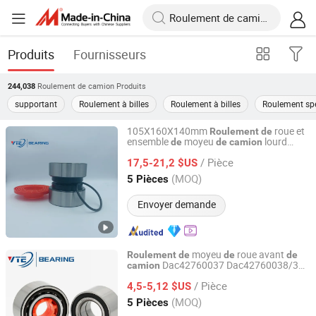
Produits
Fournisseurs
Roulement de camion
Produits
244,038
supportant
Roulement à billes
Roulement à billes
Roulement spé
105X160X140mm
roue et
Roulement
de
ensemble
moyeu
lourd
de
de
camion
Shandong Ante Bearing Technology Co., Ltd.
Vkba5408 85110616 803750b
/ Pièce
17,5-21,2 $US
Shandong, China
Depuis 2024
(MOQ)
5 Pièces
Envoyer demande
moyeu
roue avant
Roulement
de
de
de
Dac42760037 Dac42760038/35
camion
Shandong Ante Bearing Technology Co., Ltd.
Dac42760039 Dac42760040/37
/ Pièce
Dac42760037135
4,5-5,12 $US
Shandong, China
Depuis 2024
(MOQ)
5 Pièces