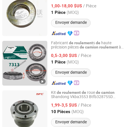
pression Wg4007410049
Roulement
de
/ Pièce
1,00-18,00 $US
Shandong, China
Depuis 2020
(MOQ)
1 Pièce
Envoyer demande
Fabricant
s
haute
de
roulement
de
précision pièces
à
de
camion
roulement
Jinan Sinorise Import And Export Co., Ltd
billes à gorge profon
contact angulaire
de
/ Pièce
7313 30313
0,5-3,00 $US
Shandong, China
Depuis 2024
(MOQ)
1 Pièce
Envoyer demande
Kit
roue
de
roulement
de
de
camion
Shandong Vkba3553 Btfb328755D
Shandong Beiyang International Trade Co., Ltd
R140.15 577822 Pièce automobile en
/ Pièce
gros
1,99-3,5 $US
Shandong, China
Depuis 2024
(MOQ)
10 Pièces
Envoyer demande