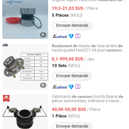
Shandong Ante Bearing Technology Co., Ltd.
moyeu
564734. H195
de
camion
/ Pièce
19,5-21,03 $US
Shandong, China
Depuis 2024
(MOQ)
5 Pièces
Envoyer demande
moyeu
roue arrière
Roulement
de
de
de
haute qualité Hub227-39 pour
s
camion
SHANGHAI ARIO-UGT IMP&EXP CO., LTD.
pickup/SUV lourds
/ Jeu
0,1-999,00 $US
Shanghai, China
Depuis 2020
(MOQ)
10 Sets
Envoyer demande
Fabricants
s lourds Baiji et
de
camion
de
pièces automobiles, tolérance à haute
Hebei Baiji Auto Parts Co., Ltd.
température, pièces automobiles en
/ Pièce
Chine,
débrayage
40,00-50,00 $US
roulement
de
hydraulique
Hebei, China
Depuis 2023
(MOQ)
1 Pièce
Envoyer demande