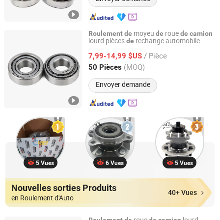
moyeu
roue
Roulement
de
de
de
camion
lourd pièces
rechange automobile
de
Fujian Jinqiang Machinery Manufacture Co., Ltd.
à rouleaux pour véhicule
roulement
/ Pièce
utilitaire
7,99-14,99 $US
Fujian, China
Depuis 2026
(MOQ)
50 Pièces
Envoyer demande
5 Vues
6 Vues
5 Vues
Nouvelles sorties Produits
40+ Vues
en Roulement d'Auto