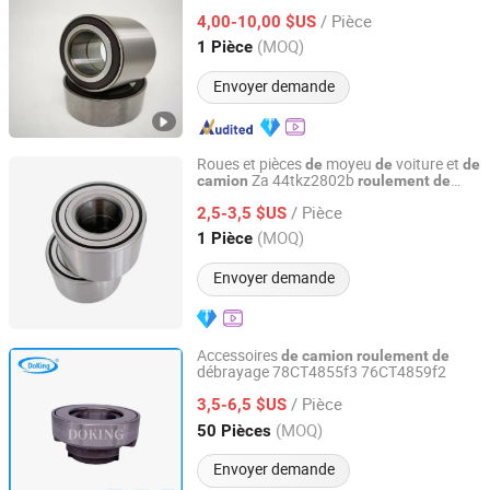
/ Pièce
4,00-10,00 $US
Shandong, China
Depuis 2025
(MOQ)
1 Pièce
Envoyer demande
Roues et pièces
moyeu
voiture et
de
de
de
Za 44tkz2802b
camion
roulement
de
Wuxi Pairui Precision Bearing Co., Ltd.
débrayage 30502-6A0a0 pour Nissan
/ Pièce
2,5-3,5 $US
Shandong, China
Depuis 2025
(MOQ)
1 Pièce
Envoyer demande
Accessoires
de
camion
roulement
de
débrayage 78CT4855f3 76CT4859f2
Doking Industrial Limited
/ Pièce
3,5-6,5 $US
Hebei, China
Depuis 2011
(MOQ)
50 Pièces
Envoyer demande