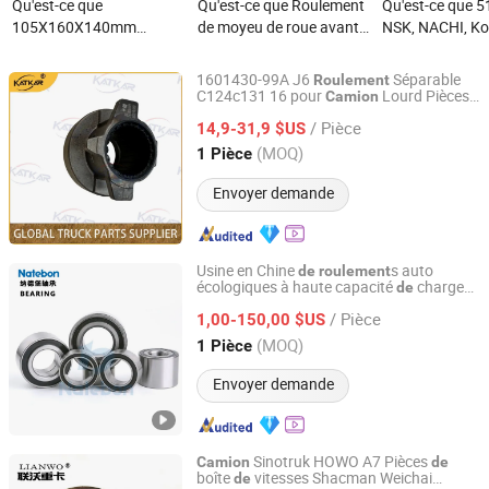
Qu'est-ce que
Qu'est-ce que Roulement
Qu'est-ce que 
105X160X140mm
de moyeu de roue avant
NSK, NACHI, Ko
Roulement de roue et
de camion Dac42760037
Timken Roulem
ensemble de moyeu de
Dac42760038/35
moyeu de roue i
1601430-99A J6
Séparable
Roulement
camion lourd Vkba5408
Dac42760039
étanche, résista
C124c131 16 pour
Lourd Pièces
Camion
Shandong Zhida International Trade Co., Ltd.
Universelles
85110616 803750b
Dac42760040/37
poussière, faible
/ Pièce
14,9-31,9 $US
Dac42760037135
haute précision,
Shandong, China
Depuis 2026
(MOQ)
1 Pièce
à l'usure pour v
camion, rempl
Envoyer demande
auto
Usine en Chine
s auto
de
roulement
écologiques à haute capacité
charge
de
Natebon Electromechanical Industrial (Jiangsu) Co., Ltd.
pour
s lourds
camion
/ Pièce
1,00-150,00 $US
Jiangsu, China
Depuis 2026
(MOQ)
1 Pièce
Envoyer demande
Sinotruk HOWO A7 Pièces
Camion
de
boîte
vitesses Shacman Weichai
de
Shandong Lianwo Heavy Truck Components Co., Ltd.