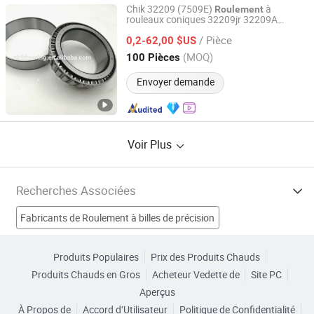
Chik 32209 (7509E)
à
Roulement
rouleaux coniques 32209jr 32209A
Shandong Chik Bearing Co., Ltd.
32209X Hr32209j 32209j2/Q pour pièces
/ Pièce
moteur
et
moto,
0,2-62,00 $US
de
de
camion
de
d'excavateur
roulement
Shandong, China
Depuis 2017
(MOQ)
100 Pièces
Envoyer demande
Voir Plus
Recherches Associées
Fabricants de Roulement à billes de précision
Fabricants de Roulement standard
Produits Populaires
Prix des Produits Chauds
Produits Chauds en Gros
Acheteur Vedette de
Site PC
Fabricants de Roulement à aiguilles
Fabricants de Camion
Aperçus
À Propos de
Accord d’Utilisateur
Politique de Confidentialité
roulement pour camion lourd Usines