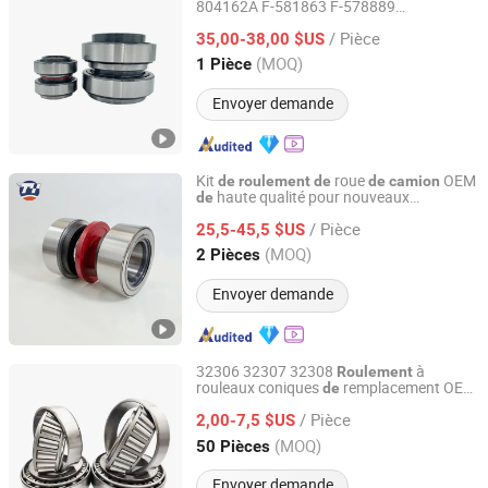
804162A F-581863 F-578889
Shandong Tefule Bearing Co., Ltd
81.934200324 Vkba5448
Roulement
de
/ Pièce
moyeu
roue
35,00-38,00 $US
de
de
camion
Shandong, China
Depuis 2026
(MOQ)
1 Pièce
Envoyer demande
Kit
roue
OEM
de
roulement
de
de
camion
haute qualité pour nouveaux
de
Xingtai Tuoyuan Machinery Parts Co., Ltd.
s
moyeu arrière 805415
roulement
de
/ Pièce
805517 805531 805567 805733
25,5-45,5 $US
81.93420.0330
conique en
Roulement
Hebei, China
Depuis 2025
(MOQ)
2 Pièces
gros
Envoyer demande
32306 32307 32308
à
Roulement
rouleaux coniques
remplacement OEM
de
Fujian Jinqiang Machinery Manufacture Co., Ltd.
pour
roue
,
roulement
de
de
camion
/ Pièce
moyeu
haute précision
2,00-7,5 $US
roulement
de
de
pour entretien
bus lourds
de
Fujian, China
Depuis 2026
(MOQ)
50 Pièces
commerciaux européens
Envoyer demande