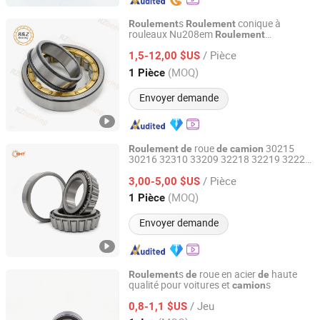
s
conique à
Roulement
Roulement
rouleaux Nu208em
Roulement
Jinan RuiZhuo Machinery Technology Co., ltd
cylindrique en acier au chrome
Chine
de
/ Pièce
pour
s
1,5-12,00 $US
camion
Shandong, China
Depuis 2021
(MOQ)
1 Pièce
Envoyer demande
roue
30215
Roulement
de
de
camion
30216 32310 33209 32218 32219 32220
SHZ Bearing Manufacturing Co., Ltd.
conique
Roulement
/ Pièce
3,00-5,00 $US
Shandong, China
Depuis 2019
(MOQ)
1 Pièce
Envoyer demande
s
roue en acier
haute
Roulement
de
de
qualité pour voitures et
s
camion
Huhai Bearing Manufacturing (Shandong Province) Co.,
Ltd.
/ Jeu
0,8-1,1 $US