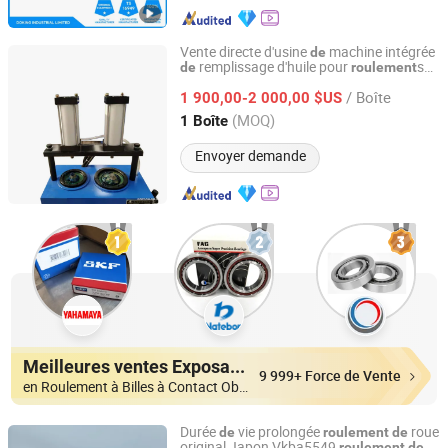
Vente directe d'usine
machine intégrée
de
remplissage d'huile pour
s
de
roulement
Shandong Xiangqiu Truck Maintenance Equipment Co.,
avec nettoyage
de
camion
Ltd.
/ Boîte
1 900,00-2 000,00 $US
(MOQ)
1 Boîte
Shandong, China
Depuis 2023
Envoyer demande
Meilleures ventes Exposants
9 999+ Force de Vente
en Roulement à Billes à Contact Oblique
Durée
vie prolongée
roue
de
roulement
de
original Japon Vkba5549
roulement
de