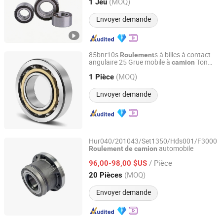
(MOQ)
1 Jeu
Shandong, China
Depuis 2025
Envoyer demande
85bnr10s
s à billes à contact
Roulement
angulaire 25 Grue mobile à
Ton
camion
Luoyang Monton Bearing Science & Technology Co., Ltd.
Zoomlion Grue hydraulique mini
camion
(MOQ)
Qy25D531r
1 Pièce
Henan, China
Depuis 2023
Envoyer demande
Hur040/201043/Set1350/Hds001/F3000
automobile
Roulement
de
camion
Yiwu Taoqi E-Commerce Firm
/ Pièce
96,00-98,00 $US
Zhejiang, China
Depuis 2024
(MOQ)
20 Pièces
Envoyer demande