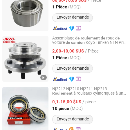
60,00-70,00 $US
Zhejiang, China
Depuis 2025
(MOQ)
1 Pièce
Envoyer demande
Assemblage
roue
de
roulement
de
de
voiture
Koyo Timken NTN Prix
de
camion
Changzhou Nanyi Bearing Co., Ltd.
fabricant d'usine pièces automobiles
/ Pièce
Dac356535
2,00-10,00 $US
Liaoning, China
Depuis 2025
(MOQ)
1 Pièce
Envoyer demande
Nj2212 Nj2210 Nj2211 Nj2213
à rouleaux cylindriques à une
Roulement
Jinan Hongzhao Industry and Trade Co., Ltd.
rangée pour réducteur
boîte
de
de
/ piece
vitesses
0,1-15,00 $US
de
camion
Shandong, China
Depuis 2026
(MOQ)
10 piece
Envoyer demande