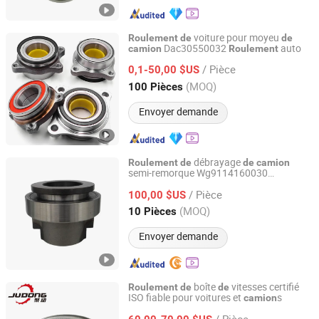
voiture pour moyeu
Roulement
de
de
Dac30550032
auto
camion
Roulement
Shandong Shunwei Bearing Co., Ltd.
/ Pièce
0,1-50,00 $US
Shandong, China
Depuis 2021
(MOQ)
100 Pièces
Envoyer demande
débrayage
Roulement
de
de
camion
semi-remorque Wg9114160030
Shandong Skf Transmission Equipment Co., Ltd.
Wg2209260005/6395f0
Roulement
de
/ Pièce
débrayage automobile Vg9114160030
100,00 $US
Wg2203260332
Shandong, China
Depuis 2025
(MOQ)
10 Pièces
Envoyer demande
boîte
vitesses certifié
Roulement
de
de
ISO fiable pour voitures et
s
camion
Zhejiang Judong Bearing Co., Ltd.
/ Pièce