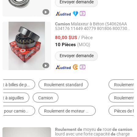
Envoyer demande
Malaxeur à Béton (540626AA
Camion
534176 11449 40779 801806 800730
Ningbo Gaoxin District Huili Hydraulic Pump Co., Ltd
809280 804182 400365)
/ Pièce
80,00 $US
Zhejiang, China
Depuis 2024
(MOQ)
10 Pièces
Envoyer demande
Roulement d'Auto
Embrayage
Roulement à Rouleaux Coniques
Roulement à Rouleaux Cylindriques
Pièces de Moteur
Roulement à Billes à Contact Oblique
moyeu
roue
Roulement
de
de
de
camion
lourd avec une forte capacité
charge
de
Shandong FirstMaster Bearing Co., Ltd