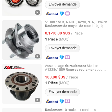
Envoyer demande
513087 NSK, NACHI, Koyo, NTN, Timken
moyeu
roue intégré,
Roulement
de
de
Shanghai Luvivo Supply Chain Management Co., Ltd.
étanche, résistant à la poussière, faible
/ Pièce
bruit, haute précision, résistant à l'usure
0,1-10,00 $US
pour voiture,
, remplacement auto
camion
Shanghai, China
Depuis 2026
(MOQ)
1 Pièce
Envoyer demande
Assemblage
Meritor
de
roulement
A1228c1589 Roue
pour
de
roulement
WUXI AMC POWER MACHINERY CO., LTD.
pièces
avant 801961.06
de
camion
/ Pièce
100,00 $US
Jiangsu, China
Depuis 2020
(MOQ)
1 Pièce
Envoyer demande
s à rouleaux coniques
Roulement