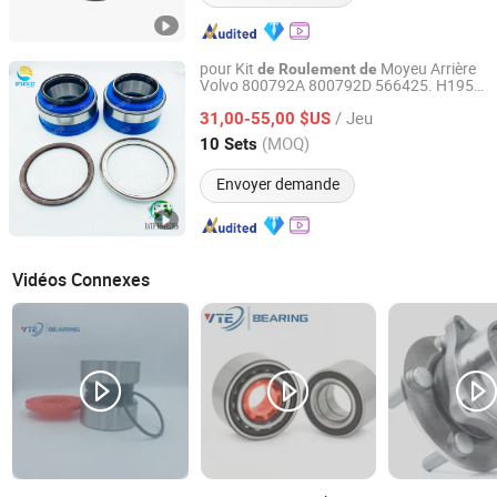
pour Kit
Moyeu Arrière
de
Roulement
de
Volvo 800792A 800792D 566425. H195
Shandong Huaxu Bearing Co., Ltd.
Vkba5423 Set1314
Roue
Roulement
de
/ Jeu
31,00-55,00 $US
de
Camion
Shandong, China
Depuis 2020
(MOQ)
10 Sets
Envoyer demande
Vidéos Connexes