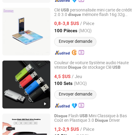
Clé
personnalisée mini carte de crédit
USB
2.0 3.0
mémoire flash 16g 32g
disque
ShenZhen BoWang DianZi YouXian GongSi
mémoires
8GB 4GB
USB
/ Pièce
0,8-3,8 $US
Guangdong, China
Depuis 2026
(MOQ)
100 Pièces
Envoyer demande
Couleur de voiture Système audio Haute
vitesse
de stockage Clé
Disque
USB
Yiwu Xuan Beizhai Handicraft Co., Ltd.
/ Jeu
4,5 $US
Zhejiang, China
Depuis 2025
(MOQ)
100 Sets
Envoyer demande
Flash
Mini Classique à Bas
Disque
USB
Coût en Plastique 3.0
Driver
Disque
GuangZhou Ronc Electronic Technology co.,LTD
/ Pièce
1,2-2,9 $US