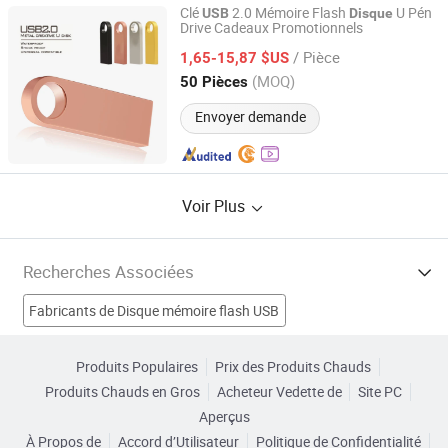
Clé
2.0 Mémoire Flash
U Pén
USB
Disque
Drive Cadeaux Promotionnels
SHENZHEN BELXIN TECHNOLOGY CO., LTD
/ Pièce
1,65-15,87 $US
Guangdong, China
Depuis 2019
(MOQ)
50 Pièces
Envoyer demande
Voir Plus
Recherches Associées
Fabricants de Disque mémoire flash USB
Fabricants de Clé USB
Fabricants de Disque USB
Produits Populaires
Prix des Produits Chauds
Produits Chauds en Gros
Acheteur Vedette de
Site PC
Fabricants de Clé USB
Clé USB Usines
Aperçus
À Propos de
Accord d’Utilisateur
Politique de Confidentialité
disque USB en plastique Usines
Cadeau clé USB Usines