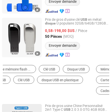
Envoyer demande
Prix de gros d'usine clé
en métal
USB
U populaire 32GB/64GB/128GB
disque
Shenzhen Yuchengloong Technology Co., Ltd.
2.0&
3.0 Stick
USB
USB
/ Pièce
0,58-198,00 $US
Guangdong, China
Depuis 2024
(MOQ)
50 Pièces
Envoyer demande
Mémoire Flash
Disque Dur
Produits USB
Carte de Mémoire
Autres Cadeaux Promotionnels
Cadeaux & Décoration de Bureau
Prix de gros usine Chine Personnalisé
2in1 Type C
2.0 3.0 OTG 4GB 8GB
USB
Shenzhen Yuchengloong Technology Co., Ltd.