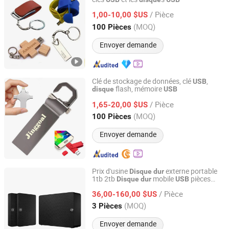
Zhongshan Tianxin Craft Gift Products Co., Ltd.
/ Pièce
1,00-10,00 $US
Guangdong, China
Depuis 2010
(MOQ)
100 Pièces
Envoyer demande
Clé de stockage de données, clé
,
USB
flash, mémoire
disque
USB
Jinggoal International Limited
/ Pièce
1,65-20,00 $US
Guangdong, China
Depuis 2008
(MOQ)
100 Pièces
Envoyer demande
Prix d'usine
externe portable
Disque
dur
1tb 2tb
mobile
pièces
Disque
dur
USB
Shenzhen Huaxing Technology Co., Ltd.
pour ordinateur portable
/ Pièce
36,00-160,00 $US
Guangdong, China
Depuis 2023
(MOQ)
3 Pièces
Envoyer demande