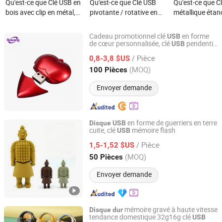
Qu'est-ce que Clé USB en
Qu'est-ce que Clé USB
Qu'est-ce que C
bois avec clip en métal,
pivotante / rotative en
métallique étan
clé USB personnalisée
métal 2.0 3.0 mémoire
3.0 clé USB dis
avec logo, disque USB,
flash disque U
mémoire flash
Cadeau promotionnel clé
en forme
USB
cadeau promotionnel, clé
de cœur personnalisée, clé
pendentif,
USB
ShenZhen BoWang DianZi YouXian GongSi
clé mémoire 16GB
USB
/ Pièce
0,8-3,8 $US
Guangdong, China
Depuis 2026
(MOQ)
100 Pièces
Envoyer demande
en forme de guerriers en terre
Disque
USB
cuite, clé
mémoire flash
USB
Shenzhen Creative Memory Technology Limited
/ Pièce
1,5-1,52 $US
Guangdong, China
Depuis 2013
(MOQ)
50 Pièces
Envoyer demande
mémoire gravé à haute vitesse
Disque
dur
tendance domestique 32g16g clé
USB
Yiwu Xuan Beizhai Handicraft Co., Ltd.