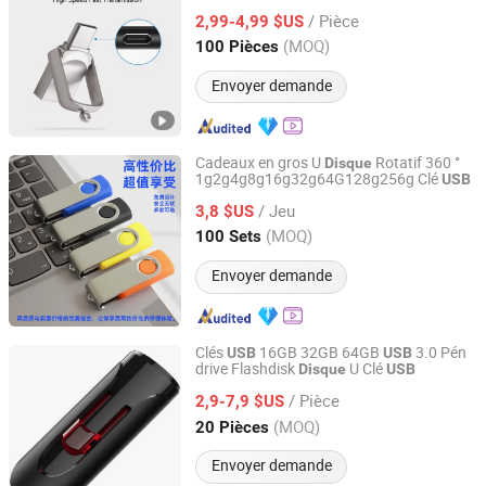
16GB 64GB 128GB Clé
Flash
USB
Disque
/ Pièce
Pen
Flash pour
2,99-4,99 $US
Disque
Disque
Smartphone Ordinateur portable
Guangdong, China
Depuis 2024
(MOQ)
100 Pièces
Envoyer demande
Cadeaux en gros U
Rotatif 360 °
Disque
1g2g4g8g16g32g64G128g256g Clé
USB
Yiwu Xuan Beizhai Handicraft Co., Ltd.
/ Jeu
3,8 $US
Zhejiang, China
Depuis 2025
(MOQ)
100 Sets
Envoyer demande
Clés
16GB 32GB 64GB
3.0 Pén
USB
USB
drive Flashdisk
U Clé
Disque
USB
GuangZhou Ronc Electronic Technology co.,LTD
/ Pièce
2,9-7,9 $US
Guangdong, China
Depuis 2009
(MOQ)
20 Pièces
Envoyer demande