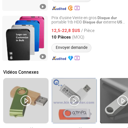
Prix d'usine Vente en gros
Disque
dur
portable 1tb HDD
externe
Disque
dur
USB
Shenzhen Esaker Technology Co., Ltd.
3.0 500GB 2tb
OEM
Disque
dur
/ Pièce
disponible pour PC, ordinateur Mac,
12,5-22,8 $US
bureau, ordinateur portable
Guangdong, China
Depuis 2020
(MOQ)
10 Pièces
Envoyer demande
Vidéos Connexes