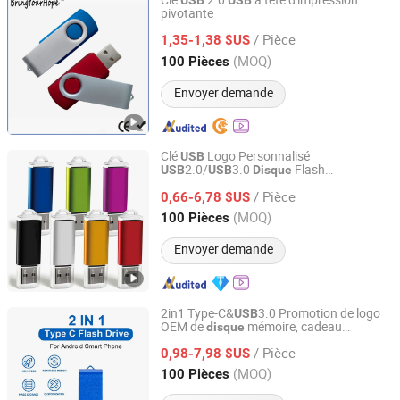
Clé
2.0
à tête d'impression
USB
USB
pivotante
Shenzhen BringYourHope Electronics Co., Ltd.
/ Pièce
1,35-1,38 $US
Guangdong, China
Depuis 2017
(MOQ)
100 Pièces
Envoyer demande
Clé
Logo Personnalisé
USB
2.0/
3.0
Flash
USB
USB
Disque
Shenzhen Yuchengloong Technology Co., Ltd.
Promotionnel
/ Pièce
0,66-6,78 $US
Guangdong, China
Depuis 2024
(MOQ)
100 Pièces
Envoyer demande
2in1 Type-C&
3.0 Promotion de logo
USB
OEM de
mémoire, cadeau
disque
Shenzhen Yuchengloong Technology Co., Ltd.
d'entreprise de mariage, clé
USB
/ Pièce
0,98-7,98 $US
Guangdong, China
Depuis 2024
(MOQ)
100 Pièces