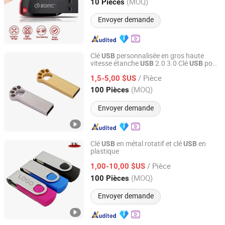
Guangdong, China
Depuis 2009
(MOQ)
10 Pièces
Envoyer demande
Clé
personnalisée en gros haute
USB
vitesse étanche
2.0 3.0 Clé
pour
USB
USB
Shenzhen Madazon Technology Co., Ltd.
les amoureux des griffes de chat
/ Pièce
1,5-5,00 $US
Guangdong, China
Depuis 2025
(MOQ)
100 Pièces
Envoyer demande
Clé
en métal rotatif et clé
en
USB
USB
plastique
Zhongshan Tianxin Craft Gift Products Co., Ltd.
/ Pièce
1,00-10,00 $US
Guangdong, China
Depuis 2010
(MOQ)
100 Pièces
Envoyer demande