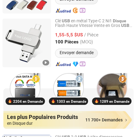
Clé
en métal Type-C 2 Ni1
USB
Disque
Flash Haute Vitesse Vente en Gros
USB
Shenzhen Madazon Technology Co., Ltd.
Flash Drive OTG pour Bureaux
/ Pièce
d'Entreprises Cadeaux Personnalisés
1,55-5,5 $US
Stockage de Fichiers
Guangdong, China
Depuis 2025
(MOQ)
100 Pièces
Envoyer demande
2204 en Demande
1303 en Demande
1289 en Demande
Les plus Populaires Produits
11 700+ Demandes
en Disque dur