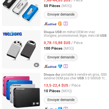
7,68-44,85 $US
Guangdong, China
Depuis 2019
(MOQ)
50 Pièces
Envoyer demande
en métal OEM en vrac
Disque
USB
d'origine, promotionnel, léger, mini clé
USB
Shenzhen Yuchengloong Technology Co., Ltd.
/ Pièce
0,78-15,88 $US
Guangdong, China
Depuis 2024
(MOQ)
100 Pièces
Envoyer demande
portable à vendre en gros, SSD
Disque
dur
externe OEM pas cher
3.0 500GB 1tb
USB
Shenzhen Esaker Technology Co., Ltd.
2tb
HDD pour PC Mac bureau
disque
dur
/ Pièce
ordinateur portable
13,5-22,4 $US
Guangdong, China
Depuis 2020
(MOQ)
10 Pièces
Envoyer demande