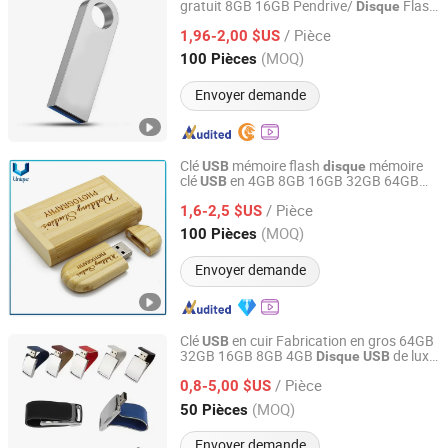
gratuit 8GB 16GB Pendrive/
Flash
Disque
ULIKE DESIGN CO., LIMITED
Mémoire
USB
/ Pièce
1,96-2,00 $US
Guangdong, China
Depuis 2016
(MOQ)
100 Pièces
Envoyer demande
Clé
mémoire flash
mémoire
USB
disque
clé
en 4GB 8GB 16GB 32GB 64GB
USB
Dongguan Unique Pins & Gifts Co., Ltd.
128GB
/ Pièce
1,6-2,5 $US
Guangdong, China
Depuis 2019
(MOQ)
100 Pièces
Envoyer demande
Clé
en cuir Fabrication en gros 64GB
USB
32GB 16GB 8GB 4GB
de luxe
Disque
USB
Width-Tech Electronic Co, Ltd
en métal promotionnel
/ Pièce
0,8-5,00 $US
Guangdong, China
Depuis 2025
(MOQ)
50 Pièces
Envoyer demande