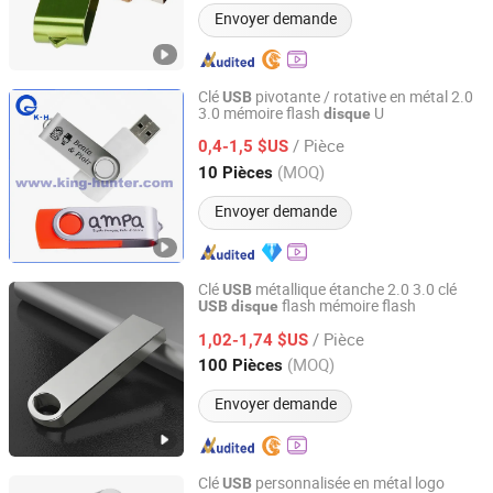
Envoyer demande
Clé
pivotante / rotative en métal 2.0
USB
3.0 mémoire flash
U
disque
Shenzhen King-Hunter Technology Co., Ltd.
/ Pièce
0,4-1,5 $US
Guangdong, China
Depuis 2012
(MOQ)
10 Pièces
Envoyer demande
Clé
métallique étanche 2.0 3.0 clé
USB
flash mémoire flash
USB
disque
ULIKE DESIGN CO., LIMITED
/ Pièce
1,02-1,74 $US
Guangdong, China
Depuis 2016
(MOQ)
100 Pièces
Envoyer demande
Clé
personnalisée en métal logo
USB