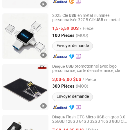
2025 Clé
en métal illuminée
USB
personnalisée 32GB Clé
en métal
USB
Shenzhen Madazon Technology Co., Ltd.
avec transfert vidéo en temps réel 2.0 4-
/ Pièce
in-1 Clé
1,5-5,59 $US
USB
Guangdong, China
Depuis 2025
(MOQ)
100 Pièces
Envoyer demande
promotionnel avec logo
Disque
USB
personnalisé, carte de visite mince, clé
Zhongshan Tianxin Craft Gift Products Co., Ltd.
USB
/ Pièce
3,00-5,00 $US
Guangdong, China
Depuis 2010
(MOQ)
300 Pièces
Envoyer demande
Flash OTG Micro
en gros 3.0
Disque
USB
256GB 128GB 64GB 32GB 16GB 8GB Clé
SHENZHEN BELXIN TECHNOLOGY CO., LTD
pour iPhone Android/PC
USB
/ Pièce