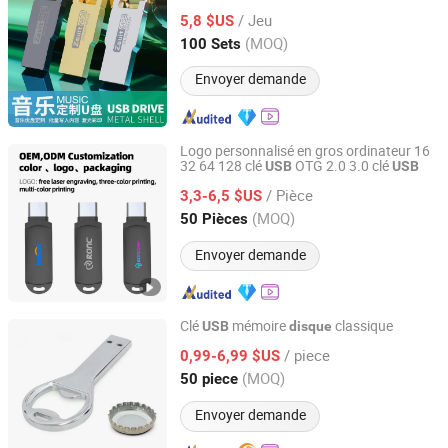
/ Jeu
5,8 $US
Zhejiang, China
Depuis 2025
(MOQ)
100 Sets
Envoyer demande
Logo personnalisé en gros ordinateur 16
32 64 128 clé
OTG 2.0 3.0 clé
USB
USB
GuangZhou Ronc Electronic Technology co.,LTD
/ Pièce
3,3-6,5 $US
Guangdong, China
Depuis 2009
(MOQ)
50 Pièces
Envoyer demande
Clé
mémoire
classique
USB
disque
Goodpower Electronic Co., Ltd.
/ piece
0,99-6,99 $US
(MOQ)
50 piece
Guangdong, China
Depuis 2020
Envoyer demande