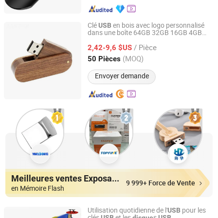
Clé
en bois avec logo personnalisé
USB
dans une boîte 64GB 32GB 16GB 4GB
SHENZHEN BELXIN TECHNOLOGY CO., LTD
carte mémoire U Disk
/ Pièce
2,42-9,6 $US
Guangdong, China
Depuis 2019
(MOQ)
50 Pièces
Envoyer demande
Meilleures ventes Exposants
9 999+ Force de Vente
en Mémoire Flash
Utilisation quotidienne de l'
pour les
USB
clés
et les
s
USB
disque
USB