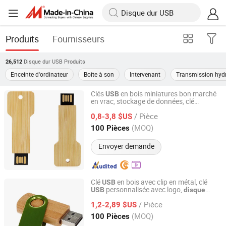
Produits
Fournisseurs
Disque dur USB
Produits
26,512
Enceinte d'ordinateur
Boîte à son
Intervenant
Transmission hyd
Clés
en bois miniatures bon marché
USB
en vrac, stockage de données, clé
ShenZhen BoWang DianZi YouXian GongSi
mémoire,
flash, clé
disque
USB
/ Pièce
0,8-3,8 $US
Guangdong, China
Depuis 2026
(MOQ)
100 Pièces
Envoyer demande
Clé
en bois avec clip en métal, clé
USB
personnalisée avec logo,
USB
disque
ULIKE DESIGN CO., LIMITED
, cadeau promotionnel, clé
USB
USB
/ Pièce
1,2-2,89 $US
Guangdong, China
Depuis 2016
(MOQ)
100 Pièces