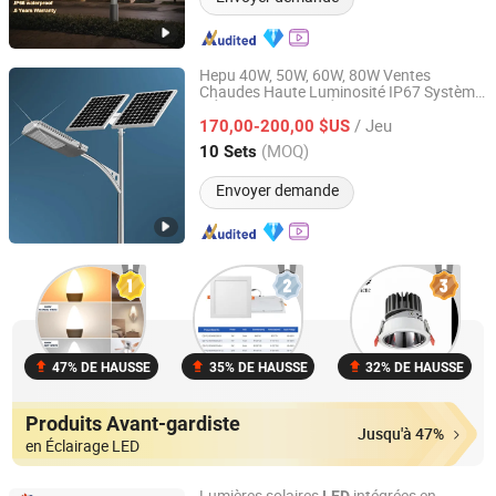
Hepu 40W, 50W, 60W, 80W Ventes
Chaudes Haute Luminosité IP67 Système
Yangzhou HePu Lighting Technology Co., Ltd.
d'Éclairage de Rue Étanche Système de
/ Jeu
Contrôle Lampe de Rue Solaire
170,00-200,00 $US
LED
Jiangsu, China
Depuis 2020
(MOQ)
10 Sets
Envoyer demande
47% DE HAUSSE
35% DE HAUSSE
32% DE HAUSSE
Produits Avant-gardiste
Jusqu'à 47%
en Éclairage LED