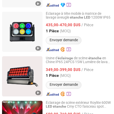
Éclairage à tête mobile à matrice de
lavage aveugle
1200W IP65
étanche
LED
Hesheng Stage Lighting Co., Ltd.
/ Pièce
435,00-470,00 $US
Guangdong, China
Depuis 2021
(MOQ)
1 Pièce
Envoyer demande
Usine d'
de scène
en
éclairage
étanche
Chine IP65 24PCS 15W Lumière de lavage
Hesheng Stage Lighting Co., Ltd.
extérieure à tête mobile
LED
/ Pièce
349,00-399,00 $US
Guangdong, China
Depuis 2021
(MOQ)
1 Pièce
Envoyer demande
Éclairage de scène extérieur Roylite 600W
Cmy CTO faisceau spot
LED
étanche
Roy Stage Light Co Limited
wash tête mobile pour performances
/ Pièce