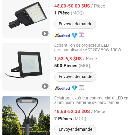
/ Pièce
48,00-50,00 $US
Guangdong, China
Depuis 2021
(MOQ)
1 Pièce
Envoyer demande
Échantillon de projecteur
LED
personnalisable AC220V 50W 100W
Ningbo Sunle Lighting Electric Co., Ltd.
150W 200W Haute luminosité IP66
/ Pièce
Éclairage extérieur
projecteurs
1,53-6,8 $US
étanche
projecteur mural
LED
Zhejiang, China
Depuis 2014
(MOQ)
500 Pièces
Envoyer demande
Éclairage extérieur commercial à
en
LED
aluminium, lanterne de parc, lampe
Ningbo Sunle Lighting Electric Co., Ltd.
urbaine à
en forme de rond,
LED
étanche
/ Pièce
IP66 lumière de parking à
48,68-52,38 $US
LED
Zhejiang, China
Depuis 2014
(MOQ)
2 Pièces
Envoyer demande