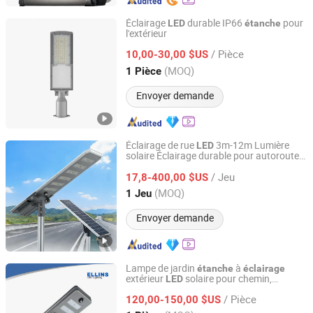
Éclairage
durable IP66
pour
LED
étanche
l'extérieur
Eastar Electric Group Co., Ltd.
/ Pièce
10,00-30,00 $US
Jiangsu, China
Depuis 2018
(MOQ)
1 Pièce
Envoyer demande
Éclairage de rue
3m-12m Lumière
LED
solaire Éclairage durable pour autoroute
Jiangsu Shanhao Zhaoming Co., Ltd.
Lumineux extérieur
IP65 Lampe
étanche
/ Jeu
de rue
17,8-400,00 $US
Jiangsu, China
Depuis 2025
(MOQ)
1 Jeu
Envoyer demande
Lampe de jardin
à
étanche
éclairage
extérieur
solaire pour chemin,
LED
Ellins Optoelectronics Co., Limited
pelouse, patio, cour, allée, allée de garage,
/ Pièce
cour
120,00-150,00 $US