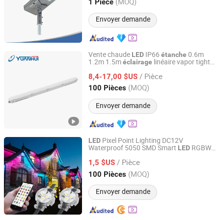
Guangdong, China
Depuis 2017
(MOQ)
1 Pièce
Envoyer demande
Vente chaude
IP66
0.6m
LED
étanche
1.2m 1.5m
linéaire vapor tight
éclairage
Cixi Yuanhui Lighting Electric Co., Ltd.
tunnel tri-proof avec certifications
LED
/ Pièce
CE/CB/EMC tube lumineux triproof
8,4-17,00 $US
LED
Zhejiang, China
Depuis 2015
(MOQ)
100 Pièces
Envoyer demande
Pixel Point Lighting DC12V
LED
Waterproof 5050 SMD Smart
RGBW
LED
Yiwu Meibo Import and Export Co., Ltd.
Permanent
Christmas Pixel Lights
LED
/ Pièce
Outdoor Decoration
1,5 $US
Zhejiang, China
Depuis 2025
(MOQ)
100 Pièces
Envoyer demande