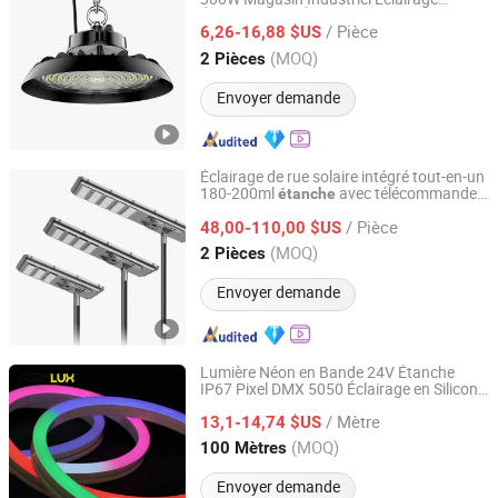
Peony Lighting Technology Co., Ltd.
Équestre IP66 Étanche UFO Entrepôt
/ Pièce
Lumière
Haute Baie
6,26-16,88 $US
LED
Guangdong, China
Depuis 2017
(MOQ)
2 Pièces
Envoyer demande
Éclairage de rue solaire intégré tout-en-un
180-200ml
avec télécommande
étanche
Jiangsu Shangying Photoelectric Technology Co., Ltd
pour utilisation extérieure sur route
LED
/ Pièce
48,00-110,00 $US
Jiangsu, China
Depuis 2024
(MOQ)
2 Pièces
Envoyer demande
Lumière Néon en Bande 24V Étanche
IP67 Pixel DMX 5050 Éclairage en Silicone
Forelux Lighting Technology Co., Ltd.
Néon Flexible RGBW Lumières
Néon
LED
/ Mètre
Flexibles
13,1-14,74 $US
Guangdong, China
Depuis 2025
(MOQ)
100 Mètres
Envoyer demande