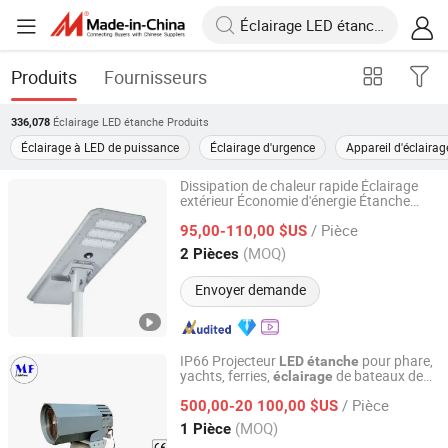
Produits
Fournisseurs
Éclairage LED étanche
Produits
336,078
Éclairage à LED de puissance
Éclairage d'urgence
Appareil d'éclairag
Dissipation de chaleur rapide Éclairage
extérieur Économie d'énergie Étanche
Jiangsu Shangying Photoelectric Technology Co., Ltd
IP66 40W
Tout-en-un Lampe de rue
LED
/ Pièce
solaire en aluminium moulé sous pression
95,00-110,00 $US
Jiangsu, China
Depuis 2024
(MOQ)
2 Pièces
Envoyer demande
IP66 Projecteur
pour phare,
LED
étanche
yachts, ferries,
de bateaux de
éclairage
Dongguan MF Lighting Co., Ltd
pêche, projecteur marin de recherche et
/ Pièce
de sauvetage haute puissance 80W-600W
500,00-20 100,00 $US
100m 1 2 3 4 Km
Guangdong, China
Depuis 2023
(MOQ)
1 Pièce