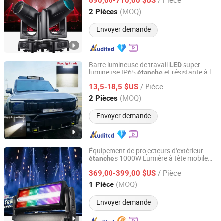
extérieures à grande échelle
690,00-710,00 $US
Guangdong, China
Depuis 2025
(MOQ)
2 Pièces
Envoyer demande
Barre lumineuse de travail
super
LED
lumineuse IP65
et résistante à la
étanche
Wuhan Youlaixin Electronic Technology Co., Ltd.
poussière pour véhicules
/ Pièce
13,5-18,5 $US
Hubei, China
Depuis 2026
(MOQ)
2 Pièces
Envoyer demande
Équipement de projecteurs d'extérieur
s 1000W Lumière à tête mobile
étanche
Hesheng Stage Lighting Co., Ltd.
stroboscopique
LED
/ Pièce
369,00-399,00 $US
Guangdong, China
Depuis 2021
(MOQ)
1 Pièce
Envoyer demande