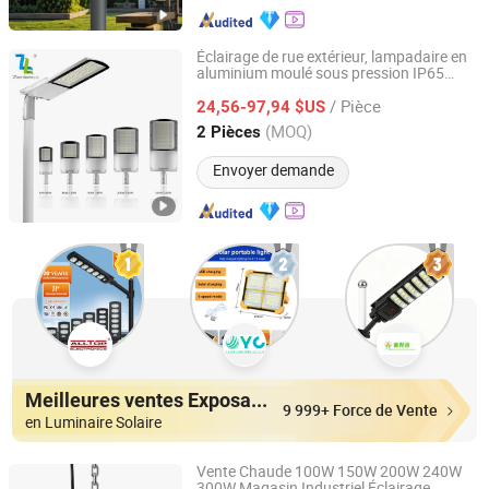
Éclairage de rue extérieur, lampadaire en
aluminium moulé sous pression IP65
Zhongshan Zenlea Lighting Technology Co., Ltd
, projecteur
SMD pour
étanche
LED
/ Pièce
de rue
24,56-97,94 $US
éclairage
Guangdong, China
Depuis 2024
(MOQ)
2 Pièces
Envoyer demande
Meilleures ventes Exposants
9 999+ Force de Vente
en Luminaire Solaire
Vente Chaude 100W 150W 200W 240W
300W Magasin Industriel Éclairage