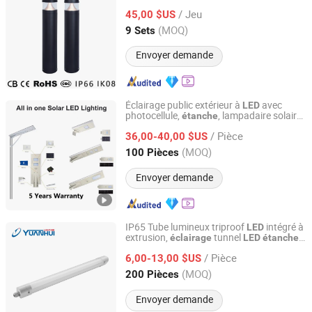
capteur de mouvement IP66
CE
étanche
/ Jeu
RoHS
solaire extérieur
45,00 $US
éclairage
Zhejiang, China
Depuis 2024
(MOQ)
9 Sets
Envoyer demande
Éclairage public extérieur à
avec
LED
photocellule,
, lampadaire solaire
étanche
Nanjing Lealite Industry Co., Ltd.
pour jardin
/ Pièce
36,00-40,00 $US
Jiangsu, China
Depuis 2013
(MOQ)
100 Pièces
Envoyer demande
IP65 Tube lumineux triproof
intégré à
LED
extrusion,
tunnel
éclairage
LED
étanche
Cixi Yuanhui Lighting Electric Co., Ltd.
en forte vente
/ Pièce
6,00-13,00 $US
Zhejiang, China
Depuis 2015
(MOQ)
200 Pièces
Envoyer demande