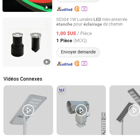
SS304 1W Lumière
mini enterrée
LED
pour
de chemin
étanche
éclairage
Prior LED Technology Limited
/ Pièce
1,00 $US
Guangdong, China
Depuis 2013
(MOQ)
1 Pièce
Envoyer demande
Vidéos Connexes