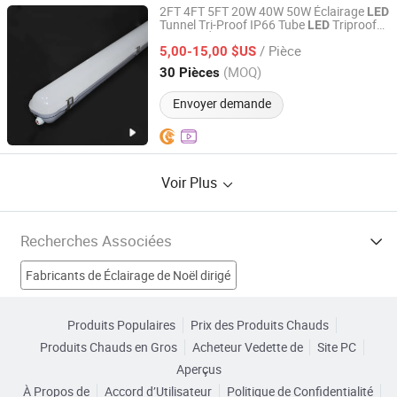
2FT 4FT 5FT 20W 40W 50W Éclairage
LED
Tunnel Tri-Proof IP66 Tube
Triproof
LED
Yifeng Devon Lighting Co., Ltd.
Linéaire Étanche pour Extérieur
/ Pièce
5,00-15,00 $US
Guangdong, China
Depuis 2022
(MOQ)
30 Pièces
Envoyer demande
Voir Plus
Recherches Associées
Fabricants de Éclairage de Noël dirigé
Fabricants de T5 Éclairage
Produits Populaires
Prix des Produits Chauds
Produits Chauds en Gros
Acheteur Vedette de
Site PC
Fabricants de Festival de Lumière LED
Aperçus
À Propos de
Accord d’Utilisateur
Politique de Confidentialité
Fabricants de Éclairage
Produit d'éclairage LED Usines