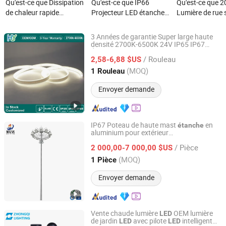
Qu'est-ce que Dissipation
Qu'est-ce que IP66
Qu'est-ce que 
de chaleur rapide
Projecteur LED étanche
Lumière de rue 
Éclairage extérieur
pour phare, yachts,
LED étanche ext
Économie d'énergie
ferries, éclairage de
plus chaude tou
3 Années de garantie Super large haute
Étanche IP66 40W LED
bateaux de pêche,
pour l'éclairage 
densité 2700K-6500K 24V IP65 IP67
Lumosora Technology Co., Ltd
Étanche flexible RGBW bande
COB
LED
Tout-en-un Lampe de rue
projecteur marin de
/ Rouleau
points décoration bande
2,58-6,88 $US
éclairage
LED
solaire en aluminium
recherche et de
flexible
Guangdong, China
Depuis 2026
(MOQ)
1 Rouleau
moulé sous pression
sauvetage haute
puissance 80W-600W
Envoyer demande
100m 1 2 3 4 Km
IP67 Poteau de haute mast
en
étanche
aluminium pour extérieur
Jiangsu Xuyida Construction Engineering Co., Ltd
50W/100W/200W Lampe de projecteur
/ Pièce
solaire
lumière
2 000,00-7 000,00 $US
LED
éclairage
Jiangsu, China
Depuis 2023
(MOQ)
1 Pièce
Envoyer demande
Vente chaude lumière
OEM lumière
LED
de jardin
avec pilote
intelligent
LED
LED
HangZhou ZhongMing PhotoElectricity Co.,Ltd.