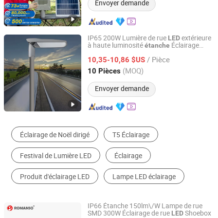
Envoyer demande
IP65 200W Lumière de rue
extérieure
LED
à haute luminosité
Éclairage
étanche
Ningbo Sunle Lighting Electric Co., Ltd.
commercial de zone
option
LED
/ Pièce
photocellule AC100-277V Lampe de rue
10,35-10,86 $US
Zhejiang, China
Depuis 2014
(MOQ)
10 Pièces
Envoyer demande
Luminaire Solaire
Lumière de Ruban LED
Projecteur LED
Écran LED extérieur
Éclairage Public LED
Module LED
IP66 Étanche 150lm\/W Lampe de rue
SMD 300W Éclairage de rue
Shoebox
LED
Shenzhen Romanso Electronic Co., Ltd.