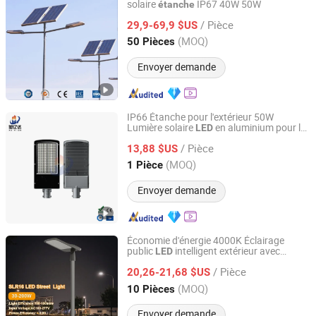
solaire
IP67 40W 50W
étanche
Yangzhou Xintong Transport Equipment Group Co., Ltd.
/ Pièce
29,9-69,9 $US
Jiangsu, China
Depuis 2019
(MOQ)
50 Pièces
Envoyer demande
IP66 Étanche pour l'extérieur 50W
Lumière solaire
en aluminium pour le
LED
Jiangsu Xuyida Construction Engineering Co., Ltd
jardin, le parc, le sport, économiseur
/ Pièce
d'énergie,
, lampes
13,88 $US
éclairage
Jiangsu, China
Depuis 2023
(MOQ)
1 Pièce
Envoyer demande
Économie d'énergie 4000K Éclairage
public
intelligent extérieur avec
LED
Ningbo Sunle Lighting Electric Co., Ltd.
contrôle intelligent IP66 Solution de
/ Pièce
lampadaire
Lumière de parking
20,26-21,68 $US
étanche
LED
Zhejiang, China
Depuis 2014
(MOQ)
10 Pièces
Envoyer demande