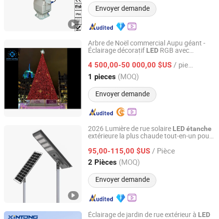
Envoyer demande
Arbre de Noël commercial Aupu géant -
Éclairage décoratif
RGB avec
LED
Ningbo Anpu Lighting Co., Ltd
étanchéité IP65 Évaluation, adapté pour
/ pieces
les hôtels et les centres commerciaux en
4 500,00-50 000,00 $US
extérieur
Zhejiang, China
Depuis 2024
(MOQ)
1 pieces
Envoyer demande
2026 Lumière de rue solaire
LED
étanche
extérieure la plus chaude tout-en-un pour
Jiangsu Shangying Photoelectric Technology Co., Ltd
l'
routier
éclairage
/ Pièce
95,00-115,00 $US
Jiangsu, China
Depuis 2024
(MOQ)
2 Pièces
Envoyer demande
Éclairage de jardin de rue extérieur à
LED