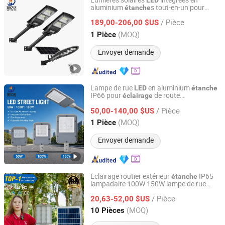
Lumières solaires
intégrées en
LED
aluminium
s tout-en-un pour
étanche
Jiangsu Xuyida Construction Engineering Co., Ltd
jardins, parcs et sports
/ Pièce
189,00-206,00 $US
Jiangsu, China
Depuis 2023
(MOQ)
1 Pièce
Envoyer demande
Lampe de rue
en aluminium
LED
étanche
IP66 pour
de route
éclairage
Jiangsu Xuyida Construction Engineering Co., Ltd
50W/100W/150W
/ Pièce
50,00-140,00 $US
Jiangsu, China
Depuis 2023
(MOQ)
1 Pièce
Envoyer demande
Éclairage routier extérieur
IP65
étanche
lampadaire 100W 150W lampe de rue
Zhongshan Zenlea Lighting Technology Co., Ltd
solaire
séparée en aluminium moulé
LED
/ Pièce
20,63-52,00 $US
Guangdong, China
Depuis 2024
(MOQ)
10 Pièces