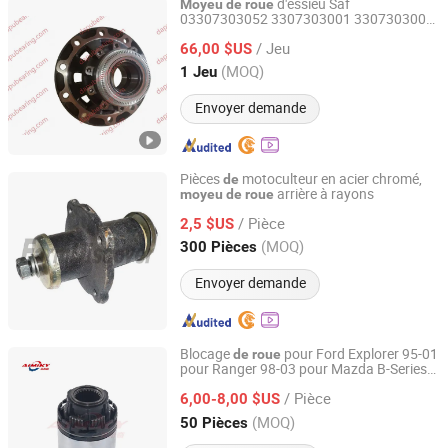
d'essieu Saf
Moyeu
de
roue
03307303052 3307303001 3307303000
LINQING DAPU BEARING CO., LTD
3307303002 3307303052 Arrière droit /
/ Jeu
gauche
66,00 $US
Shandong, China
Depuis 2026
(MOQ)
1 Jeu
Envoyer demande
Pièces
motoculteur en acier chromé,
de
arrière à rayons
moyeu
de
roue
FarmDiscover Agriculture Parts
/ Pièce
2,5 $US
Zhejiang, China
Depuis 2019
(MOQ)
300 Pièces
Envoyer demande
Blocage
pour Ford Explorer 95-01
de
roue
pour Ranger 98-03 pour Mazda B-Series
Wenzhou Ideer Auto Parts Co., Ltd
F87z-3b396-Ba F87z3b396ba
/ Pièce
6,00-8,00 $US
Zhejiang, China
Depuis 2022
(MOQ)
50 Pièces