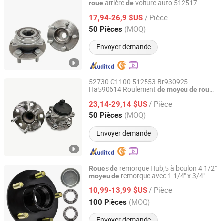
arrière
voiture auto 512517
roue
de
Guangzhou Keya Machinery Co., Ltd.
Fr3z1104b Hub352 Fr3z1104G pour
/ Pièce
s arrière
Ford Mustang
17,94-26,9 $US
roue
de
Guangdong, China
Depuis 2025
(MOQ)
50 Pièces
Envoyer demande
52730-C1100 512553 Br930925
Ha590614 Roulement
de
moyeu
de
roue
Guangzhou Keya Machinery Co., Ltd.
arrière dans les pièces automobiles pour
/ Pièce
Hyundai
haute qualité
23,14-29,14 $US
de
Guangdong, China
Depuis 2025
(MOQ)
50 Pièces
Envoyer demande
s
remorque Hub,5 à boulon 4 1/2"
Roue
de
remorque avec 1 1/4" x 3/4"
moyeu
de
Ningbo Harsco Machinery Co., Ltd.
roulements (L67048 x 11949)
/ Pièce
10,99-13,99 $US
Zhejiang, China
Depuis 2019
(MOQ)
100 Pièces
Envoyer demande