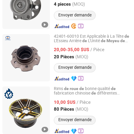
Hebei, China
Depuis 2023
(MOQ)
4 pieces
Envoyer demande
42401-60010 Est Applicable à La Tête
de
L'Essieu Arrière
L'Unité
de
de
Moyeu
de
AN HUI JI CHENG TRADING CO., LTD.
Toyota Land Cruiser Hzj70 et
Roue
de
/ Pièce
Hzj75.
20,00-35,00 $US
Anhui, China
Depuis 2018
(MOQ)
20 Pièces
Envoyer demande
Rims
bonne qualité
de
roue
de
de
fabrication chinoise
différentes
de
Guangzhou Lingyue Auto Parts Co., Ltd.
couleurs et tailles pour Hiace 2005
/ Pièce
10,00 $US
Guangdong, China
Depuis 2020
(MOQ)
80 Pièces
Envoyer demande