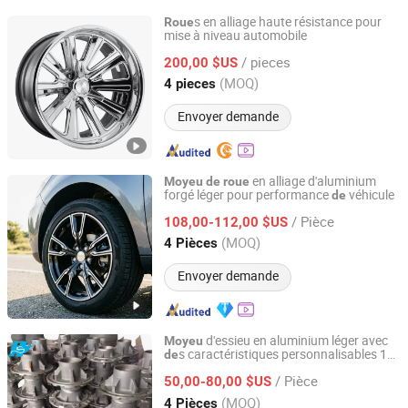
s en alliage haute résistance pour
Roue
mise à niveau automobile
Ningbo Max Auto Parts Limited
/ pieces
200,00 $US
Zhejiang, China
Depuis 2024
(MOQ)
4 pieces
Envoyer demande
en alliage d'aluminium
Moyeu
de
roue
forgé léger pour performance
véhicule
de
HAI NAN JIHOO CO., LTD.
/ Pièce
108,00-112,00 $US
Hainan, China
Depuis 2026
(MOQ)
4 Pièces
Envoyer demande
d'essieu en aluminium léger avec
Moyeu
s caractéristiques personnalisables 16-
de
Shandong Yuhang Automobile Co., Ltd.
23 Taille
de
roue
/ Pièce
50,00-80,00 $US
Shandong, China
Depuis 2025
(MOQ)
4 Pièces