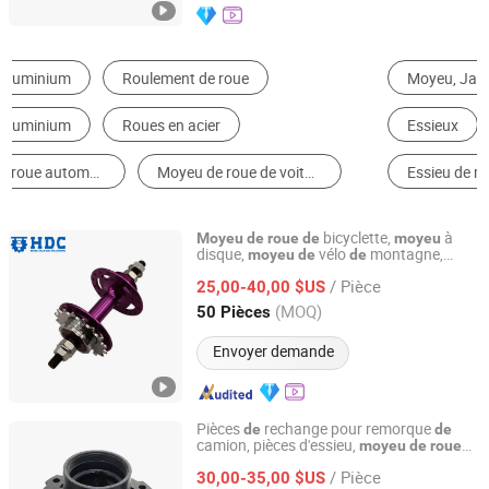
Moyeu, Jante & Rayon
Roulement d'Auto
Essieux
Systèmes de Rotation d'Automobile
Essieu de remorque
Pièces de Carrosserie de Moto
bicyclette,
à
Moyeu
de
roue
de
moyeu
disque,
vélo
montagne,
moyeu
de
de
Wuxi Henderchan Industrial Co Ltd
avant,
arrière
moyeu
moyeu
/ Pièce
25,00-40,00 $US
Jiangsu, China
Depuis 2023
(MOQ)
50 Pièces
Envoyer demande
Pièces
rechange pour remorque
de
de
camion, pièces d'essieu,
moyeu
de
roue
Shandong Zhengyang Machinery Co. Ltd
pour semi-remorque
/ Pièce
30,00-35,00 $US