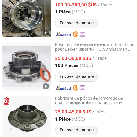
rechange, bloc
machine, composants,
de
/ Pièce
pièces
quincaillerie,
100,00-300,00 $US
de
moyeu
de
roue
de
rechange
Guangdong, China
Depuis 2026
(MOQ)
1 Pièce
Envoyer demande
Ensemble
automatique
de
moyeu
de
roue
pour Beiben Sinotruk HOWO Shacman
XINGTAI LANGTONG MACHINERY TECHNOLOGY CO.,LTD
FAW Foton Auamn Camc Dongfeng
/ Pièce
25,00-30,00 $US
Hebei, China
Depuis 2024
(MOQ)
100 Pièces
Envoyer demande
Fabricant
pièces
remorque
de
de
de
qualité,
x
rechange, pièces
moyeu
de
SHANDONG DINGXING VEHICLE PARTS CO., LTD
d'essieu américaines et alleman
s,
de
/ Pièce
x
s BPW Fuwa pour
25,00-45,00 $US
moyeu
de
roue
camions lourds
Shandong, China
Depuis 2026
(MOQ)
1 Pièce
Envoyer demande