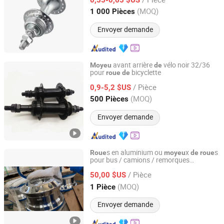
Hebei, China
Depuis 2014
(MOQ)
1 000 Pièces
Envoyer demande
avant arrière
vélo noir 32/36
Moyeu
de
pour
bicyclette
roue
de
Xingtai Tianjiu Bicycle Parts Co., Ltd
/ Pièce
0,9-5,2 $US
Hebei, China
Depuis 2023
(MOQ)
500 Pièces
Envoyer demande
s en aluminium ou
x
s
Roue
moyeu
de
roue
pour bus / camions / remorques
Shandong Lujun Naxin International Trade Co., Ltd.
commerciaux
/ Pièce
50,00 $US
Shandong, China
Depuis 2022
(MOQ)
1 Pièce
Envoyer demande