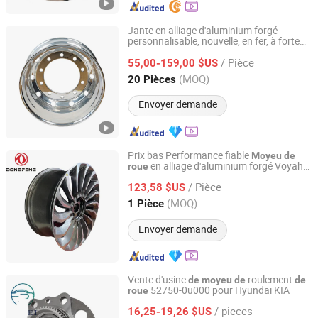
Jante en alliage d'aluminium forgé
personnalisable, nouvelle, en fer, à forte
Ruici Metal Product (Dalian) Co., Ltd
vente
/ Pièce
55,00-159,00 $US
Liaoning, China
Depuis 2025
(MOQ)
20 Pièces
Envoyer demande
Prix bas Performance fiable
Moyeu
de
en alliage d'aluminium forgé Voyah
roue
Wuhan Dong Feng Motor Industry Imp. & Exp. Co., Ltd.
Free DC09220c05
/ Pièce
123,58 $US
Hubei, China
Depuis 2021
(MOQ)
1 Pièce
Envoyer demande
Vente d'usine
roulement
de
moyeu
de
de
52750-0u000 pour Hyundai KIA
roue
Hebei Daimosi Auto Parts Co., Ltd
/ pieces
16,25-19,26 $US