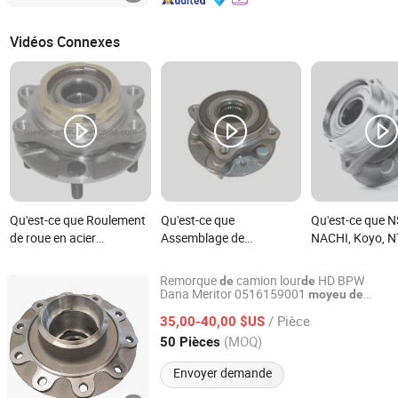
Vidéos Connexes
Qu'est-ce que Roulement
Qu'est-ce que
Qu'est-ce que N
de roue en acier
Assemblage de
NACHI, Koyo, N
inoxydable coulé sous
roulement de roue de
Timken 513 Sér
pression avec machine
qualité garantie et en
Assemblage de
Remorque
camion lour
HD BPW
de
de
CNC
vente chaude T2h36089
Roue Durable A
Dana Meritor 0516159001
moyeu
de
Shanghai HZY Machinery & Trade Co., Ltd.
frein
roue
de
T2h9763 Gx73-2c300-Bb
Capteur ABS A
/ Pièce
35,00-40,00 $US
Gx732c300bb pièce
pour Camions
Shanghai, China
Depuis 2023
(MOQ)
50 Pièces
automobile de moyeu de
roue pour Jaguar
Envoyer demande