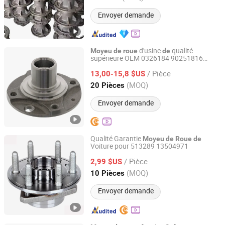
Envoyer demande
d'usine
qualité
Moyeu
de
roue
de
supérieure OEM 0326184 90251816
Guangzhou Kori Auto Parts Co., Ltd.
96162249 pour véhicule Opel
/ Pièce
13,00-15,8 $US
Guangdong, China
Depuis 2025
(MOQ)
20 Pièces
Envoyer demande
Qualité Garantie
Moyeu
de
Roue
de
Voiture pour 513289 13504971
Guangzhou Corse Auto Part Co., Ltd.
/ Pièce
2,99 $US
Guangdong, China
Depuis 2020
(MOQ)
10 Pièces
Envoyer demande