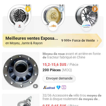
Meilleures ventes Exposants
9 999+ Force de Vente
en Moyeu, Jante & Rayon
avant et arrière en fonte
Moyeu
de
roue
tracteur fabriqué en Chine
de
Qingdao Seger Industrial Co., Ltd.
/ Pièce
15,2-15,6 $US
Shandong, China
Depuis 2014
(MOQ)
200 Pièces
Envoyer demande
32/36 Accessoire
vélo trou
de
moyeu
de
frein à disque roulement
de
moyeu
de
Hebei Hongchi Bicycles Co., Ltd
roue
/ Pièce
0,55-0,65 $US