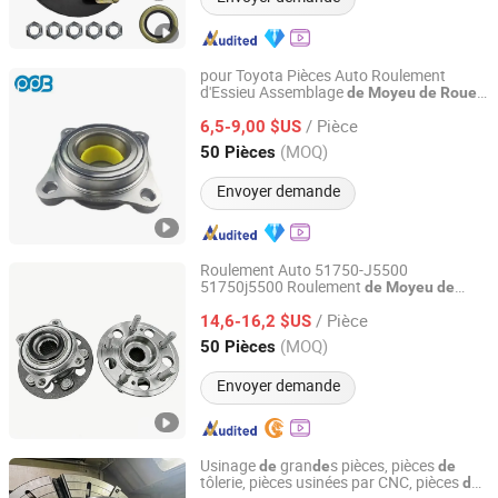
pour Toyota Pièces Auto Roulement
d'Essieu Assemblage
de
Moyeu
de
Roue
Sichuan Mighty Machinery Co., Ltd.
90369-T0003 Vkba6900 pour Land
/ Pièce
Cruiser Prado et Hilux
6,5-9,00 $US
Sichuan, China
Depuis 2020
(MOQ)
50 Pièces
Envoyer demande
Roulement Auto 51750-J5500
51750j5500 Roulement
de
Moyeu
de
Guangzhou Keya Machinery Co., Ltd.
Arrière Unité
Roulement
Roue
de
de
Roue
/ Pièce
pour Accessoires KIA Stinger
14,6-16,2 $US
Guangdong, China
Depuis 2025
(MOQ)
50 Pièces
Envoyer demande
Usinage
gran
s pièces, pièces
de
de
de
tôlerie, pièces usinées par CNC, pièces
de
Dongguan Mengxing Fangyao Technology Co., Ltd