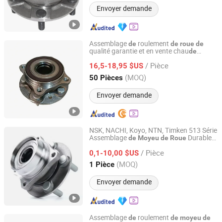
Envoyer demande
Assemblage
roulement
de
de
roue
de
qualité garantie et en vente chau
de
Guangzhou Keya Machinery Co., Ltd.
T2h36089 T2h9763 Gx73-2c300-Bb
/ Pièce
Gx732c300bb pièce automobile
16,5-18,95 $US
de
pour Jaguar
moyeu
de
roue
Guangdong, China
Depuis 2025
(MOQ)
50 Pièces
Envoyer demande
NSK, NACHI, Koyo, NTN, Timken 513 Série
Assemblage
Durable
de
Moyeu
de
Roue
Shanghai Luvivo Supply Chain Management Co., Ltd.
Avec Capteur ABS Avancé pour Camions
/ Pièce
0,1-10,00 $US
Shanghai, China
Depuis 2026
(MOQ)
1 Pièce
Envoyer demande
Assemblage
roulement
de
de
moyeu
de