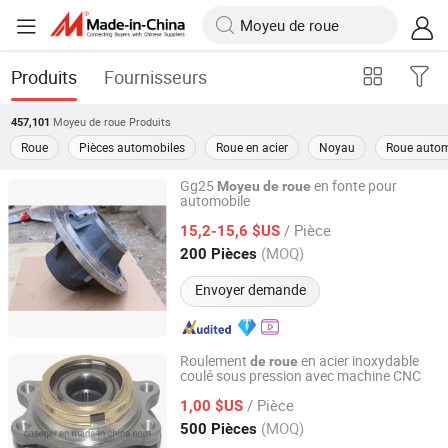
Produits
Fournisseurs
Moyeu de roue
Produits
457,101
Roue
Pièces automobiles
Roue en acier
Noyau
Roue autom
Gg25
en fonte pour
Moyeu
de
roue
automobile
Qingdao Seger Industrial Co., Ltd.
/ Pièce
15,2-15,6 $US
Shandong, China
Depuis 2014
(MOQ)
200 Pièces
Envoyer demande
Roulement
en acier inoxydable
de
roue
coulé sous pression avec machine CNC
Qingdao Seger Industrial Co., Ltd.
/ Pièce
1,00 $US
Shandong, China
Depuis 2014
(MOQ)
500 Pièces