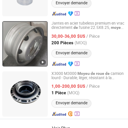
Envoyer demande
Jantes en acier tubeless premium en vrac
directement
l'usine 22.5X8.25,
de
moyeu
QINGDAO SAP INTERNATIONAL TRADING CO., LTD.
correspondant à l'OEM
de
roue
/ Pièce
30,00-36,00 $US
Shandong, China
Depuis 2025
(MOQ)
200 Pièces
Envoyer demande
X3000 M3000
camion
Moyeu
de
roue
de
lourd - Durable, léger, résistant à la
Jinan Hongmao Automotive Parts Co., Ltd
corrosion HD90129340190
/ Pièce
1,00-200,00 $US
Shandong, China
Depuis 2025
(MOQ)
1 Pièce
Envoyer demande