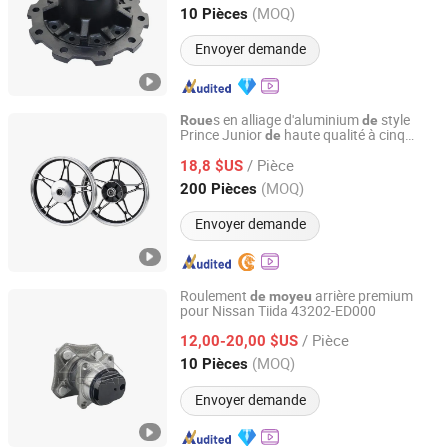
Shandong, China
Depuis 2023
(MOQ)
10 Pièces
Envoyer demande
s en alliage d'aluminium
style
Roue
de
Prince Junior
haute qualité à cinq
de
Yongkang Aokun Industry and Trade Co., Ltd
rayons avec frein à tambour double en
/ Pièce
état neuf 14-Inch
18,8 $US
Zhejiang, China
Depuis 2025
(MOQ)
200 Pièces
Envoyer demande
Roulement
arrière premium
de
moyeu
pour Nissan Tiida 43202-ED000
Yiwu Hi-Great Auto Parts Co.,Ltd.
/ Pièce
12,00-20,00 $US
Zhejiang, China
Depuis 2025
(MOQ)
10 Pièces
Envoyer demande