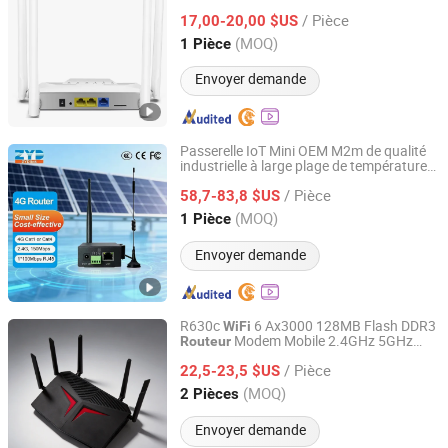
transmission allant jusqu'à 300Mbps.. Il
/ Pièce
prend en charge le réseau sans fil et la
17,00-20,00 $US
fonction
WiFi
Guangdong, China
Depuis 2026
(MOQ)
1 Pièce
Envoyer demande
Passerelle IoT Mini OEM M2m de qualité
industrielle à large plage de température
ZYDlink (XiaMen) Information Technology Co., Ltd.
RS232/RS485 Modem VPN montable sur
/ Pièce
rail DIN avec port série 3G 4G
58,7-83,8 $US
Routeur
sans fil LTE
avec boîtier en métal
WiFi
Fujian, China
Depuis 2026
(MOQ)
1 Pièce
Envoyer demande
R630c
6 Ax3000 128MB Flash DDR3
WiFi
Modem Mobile 2.4GHz 5GHz
Routeur
Shenzhen Yisheng Technology Co., Ltd.
Double Bande 3000Mbps Gigabit LAN
/ Pièce
22,5-23,5 $US
Routeur
WiFi
Guangdong, China
Depuis 2025
(MOQ)
2 Pièces
Envoyer demande