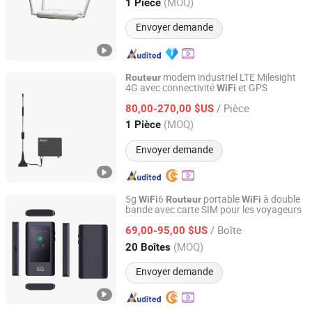
Shanghai, China
Depuis 2025
(MOQ)
1 Pièce
Envoyer demande
modem industriel LTE Milesight
Routeur
4G avec connectivité
et GPS
WiFi
Nantong Super Intelligence Technology Co., Ltd
/ Pièce
80,00-270,00 $US
Jiangsu, China
Depuis 2025
(MOQ)
1 Pièce
Envoyer demande
5g
6
portable
à double
WiFi
Routeur
WiFi
bande avec carte SIM pour les voyageurs
Shenzhen Shuotian Information Technology Co., Ltd.
/ Boîte
69,00-95,00 $US
Guangdong, China
Depuis 2025
(MOQ)
20 Boîtes
Envoyer demande