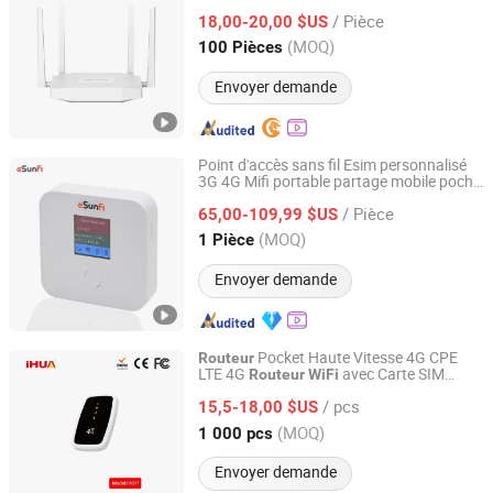
/ Pièce
18,00-20,00 $US
Guangdong, China
Depuis 2023
(MOQ)
100 Pièces
Envoyer demande
Point d'accès sans fil Esim personnalisé
3G 4G Mifi portable partage mobile poche
Shenzhen Newlotus Technology Ltd
double bande
universel
routeur
WiFi
/ Pièce
65,00-109,99 $US
Guangdong, China
Depuis 2019
(MOQ)
1 Pièce
Envoyer demande
Pocket Haute Vitesse 4G CPE
Routeur
LTE 4G
avec Carte SIM
Routeur
WiFi
Yihua Communication (Huizhou) Co., Ltd.
Point d'accès Mobile 4G
/ pcs
15,5-18,00 $US
Guangdong, China
Depuis 2025
(MOQ)
1 000 pcs
Envoyer demande