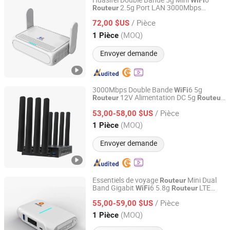
Huasifei Double Bande 5g Mini
6
WiFi
2.5g Port LAN 3000Mbps
Routeur
Shenzhen Huasifei Technology Co., Ltd.
Mobile 5g
Routeur
WiFi
/ Pièce
72,00 $US
Guangdong, China
Depuis 2023
(MOQ)
1 Pièce
Envoyer demande
3000Mbps Double Bande
6 5g
WiFi
12V Alimentation DC 5g
Routeur
Routeur
Shenzhen Huasifei Technology Co., Ltd.
avec emplacement pour carte SIM
WiFi
/ Pièce
53,00-58,00 $US
Guangdong, China
Depuis 2023
(MOQ)
1 Pièce
Envoyer demande
Essentiels de voyage
Mini Dual
Routeur
Band Gigabit
6 5.8g
LTE
WiFi
Routeur
Shenzhen Huasifei Technology Co., Ltd.
Système Openwrt Ax3000
Routeur
WiFi
/ Pièce
Portable
55,00-59,00 $US
Guangdong, China
Depuis 2023
(MOQ)
1 Pièce