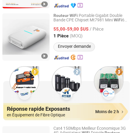
Portable Gigabit Double
Routeur
WiFi
Bande CPE Chipset Mt7981 Mini
6
WiFi
Shenzhen Huasifei Technology Co., Ltd.
5.8g
Sans Fil
Routeur
/ Pièce
55,00-59,00 $US
Guangdong, China
Depuis 2023
(MOQ)
1 Pièce
Envoyer demande
Réponse rapide Exposants
Moins de 2 h
en Équipement de Fibre Optique
Cat4 150Mbps Meilleur Économique 3G
4G Adaptateur
Dongle
WiFi
Routeur