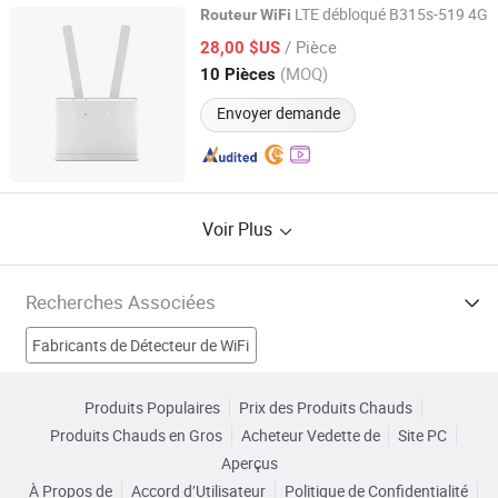
LTE débloqué B315s-519 4G
Routeur
WiFi
Tian Yi Technology (Shen Zhen) Company Limited
/ Pièce
28,00 $US
(MOQ)
10 Pièces
Guangdong, China
Depuis 2020
Envoyer demande
Voir Plus
Recherches Associées
Fabricants de Détecteur de WiFi
Fabricants de Forets diamantés
Fabricants de Routeur AP
Produits Populaires
Prix des Produits Chauds
Produits Chauds en Gros
Acheteur Vedette de
Site PC
Fabricants de Routeur Wifi mobile
Aperçus
À Propos de
Accord d’Utilisateur
Politique de Confidentialité
3g routeur sans fil wifi Usines
routeur wifi industriel Usines