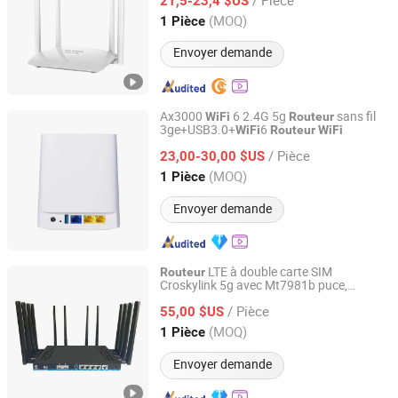
emplacement pour carte SIM pour la
21,5-23,4 $US
maison, les jeux, les voyages
Guangdong, China
Depuis 2023
(MOQ)
1 Pièce
Envoyer demande
Ax3000
6 2.4G 5g
sans fil
WiFi
Routeur
3ge+USB3.0+
6
WiFi
Routeur
WiFi
Hangzhou Softel Optic Co., Ltd.
/ Pièce
23,00-30,00 $US
Zhejiang, China
Depuis 2009
(MOQ)
1 Pièce
Envoyer demande
LTE à double carte SIM
Routeur
Croskylink 5g avec Mt7981b puce,
Chengdu Andaxu Technology Co., Ltd
s industriels mobiles
6
routeur
WiFi
/ Pièce
Gigabit à double carte
55,00 $US
Sichuan, China
Depuis 2025
(MOQ)
1 Pièce
Envoyer demande