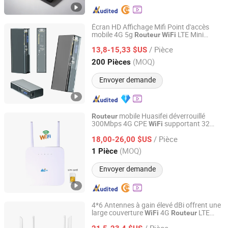
Écran HD Affichage Mifi Point d'accès
mobile 4G 5g
LTE Mini
Routeur
WiFi
Nanjing Yoongwin Technology Co., Ltd.
portable
de
Routeur
WiFi
Routeur
WiFi
/ Pièce
poche
13,8-15,33 $US
Jiangsu, China
Depuis 2025
(MOQ)
200 Pièces
Envoyer demande
mobile Huasifei déverrouillé
Routeur
300Mbps 4G CPE
supportant 32
WiFi
Shenzhen Huasifei Technology Co., Ltd.
utilisateurs
LTE
routeur
/ Pièce
18,00-26,00 $US
Guangdong, China
Depuis 2023
(MOQ)
1 Pièce
Envoyer demande
4*6 Antennes à gain élevé dBi offrent une
large couverture
4G
LTE
WiFi
Routeur
Shenzhen Bilian Electronic Limited
sans fil
avec
Routeur
Routeur
WiFi
/ Pièce