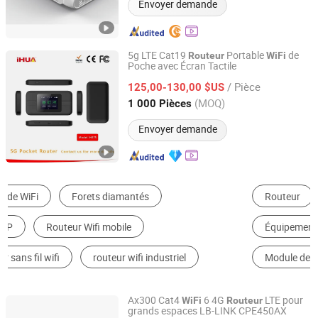
Envoyer demande
5g LTE Cat19
Portable
de
Routeur
WiFi
Poche avec Écran Tactile
Yihua Communication (Huizhou) Co., Ltd.
/ Pièce
125,00-130,00 $US
Guangdong, China
Depuis 2025
(MOQ)
1 000 Pièces
Envoyer demande
Routeur
Produits Wi-Fi
Équipement de Fibre Optique
Répétiteur
Modem
Module de Communication
Ax300 Cat4
6 4G
LTE pour
WiFi
Routeur
grands espaces LB-LINK CPE450AX
Shenzhen Bilian Electronic Limited