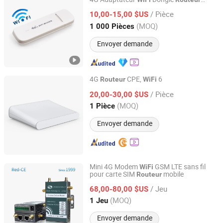
Shenzhen Newlotus Technology Ltd
Mobile Signal Hotspot LTE USB
/ Pièce
10,00-15,00 $US
Guangdong, China
Depuis 2019
(MOQ)
1 000 Pièces
Envoyer demande
4G
CPE,
6
Routeur
WiFi
Shenzhen Ex-link Technology Co., Ltd.
/ Pièce
20,00-30,00 $US
(MOQ)
1 Pièce
Guangdong, China
Depuis 2017
Envoyer demande
Mini 4G Modem
GSM LTE sans fil
WiFi
pour carte SIM
mobile
Routeur
Shenzhen E-Lins Communication Co., Limited
/ Jeu
68,00-80,00 $US
Guangdong, China
Depuis 2008
(MOQ)
1 Jeu
Envoyer demande