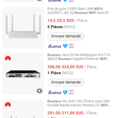
Prix de gros 1GBP Wan LAN
6
WiFi
Ax3000 2.4G 5g
sans fil
Routeur
WiFi
Hangzhou Softel Optic Co., Ltd.
/ Pièce
14,5-25,5 $US
Zhejiang, China
Depuis 2009
(MOQ)
5 Pièces
Envoyer demande
sans fil Hw Netengine Ar5710-
Routeur
S8t2X
Gigabit Ethernet
Routeur
WiFi
Shanghai Lianmai Tongchuang Technology Co., Ltd.
double bande
/ Pièce
308,00-324,00 $US
Shanghai, China
Depuis 2025
(MOQ)
1 Pièce
Envoyer demande
Hw Ar611W-LTE4cn avec SIM
Routeur
Double Bande Haute Vitesse LTE
WiFi
Shanghai Lianmai Tongchuang Technology Co., Ltd.
2.4G+5g
Routeur
/ Pièce
201,00-211,00 $US