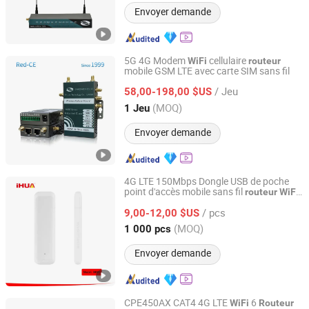
Envoyer demande
5G 4G Modem
cellulaire
WiFi
routeur
mobile GSM LTE avec carte SIM sans fil
Shenzhen E-Lins Communication Co., Limited
/ Jeu
58,00-198,00 $US
Guangdong, China
Depuis 2008
(MOQ)
1 Jeu
Envoyer demande
4G LTE 150Mbps Dongle USB de poche
point d'accès mobile sans fil
routeur
WiFi
Yihua Communication (Huizhou) Co., Ltd.
mini avec emplacement pour carte SIM
/ pcs
9,00-12,00 $US
Guangdong, China
Depuis 2025
(MOQ)
1 000 pcs
Envoyer demande
CPE450AX CAT4 4G LTE
6
WiFi
Routeur