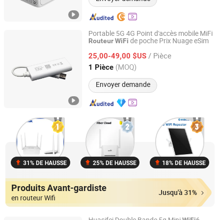
Portable 5G 4G Point d'accès mobile MiFi
de poche Prix Nuage eSim
Routeur
WiFi
Shenzhen E-Lins Communication Co., Limited
/ Pièce
25,00-49,00 $US
Guangdong, China
Depuis 2008
(MOQ)
1 Pièce
Envoyer demande
31% DE HAUSSE
25% DE HAUSSE
18% DE HAUSSE
Produits Avant-gardiste
Jusqu'à 31%
en routeur Wifi