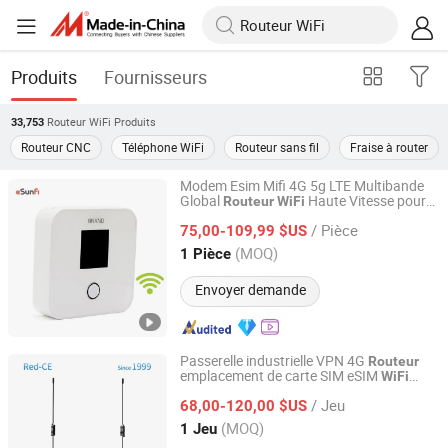
Produits
Fournisseurs
Routeur WiFi
Produits
33,753
Routeur CNC
Téléphone WiFi
Routeur sans fil
Fraise à router
Modem Esim Mifi 4G 5g LTE Multibande
Global
Haute Vitesse pour
Routeur
WiFi
Shenzhen Newlotus Technology Ltd
2.4GHz&5.8GHz Utilisateur 10
/ Pièce
75,00-109,99 $US
Guangdong, China
Depuis 2019
(MOQ)
1 Pièce
Envoyer demande
Passerelle industrielle VPN 4G
Routeur
emplacement de carte SIM eSIM
WiFi
Shenzhen E-Lins Communication Co., Limited
RJ45 GPS
/ Jeu
68,00-120,00 $US
Guangdong, China
Depuis 2008
(MOQ)
1 Jeu