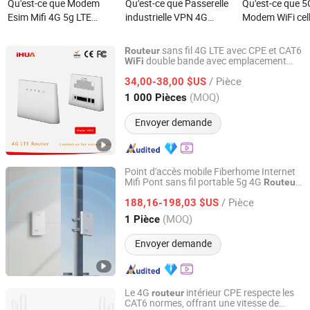
Qu'est-ce que Modem
Qu'est-ce que Passerelle
Qu'est-ce que 
Esim Mifi 4G 5g LTE
industrielle VPN 4G
Modem WiFi cell
Multibande Global
Routeur emplacement de
routeur mobile
Routeur WiFi Haute
carte SIM eSIM WiFi RJ45
avec carte SIM s
sans fil 4G LTE avec CPE et CAT6
Routeur
Vitesse pour
GPS
double bande avec emplacement
WiFi
Yihua Communication (Huizhou) Co., Ltd.
pour carte SIM et antenne externe
2.4GHz&5.8GHz
/ Pièce
34,00-38,00 $US
Utilisateur 10
Guangdong, China
Depuis 2025
(MOQ)
1 000 Pièces
Envoyer demande
Point d'accès mobile Fiberhome Internet
Mifi Pont sans fil portable 5g 4G
Routeur
Nanjing Yoongwin Technology Co., Ltd.
CPE
LTE Mini carte SIM
WiFi
/ Pièce
188,16-198,03 $US
Jiangsu, China
Depuis 2025
(MOQ)
1 Pièce
Envoyer demande
Le 4G
intérieur CPE respecte les
routeur
CAT6 normes, offrant une vitesse de
Shenzhen Fenghai Communication Technology Co., Ltd