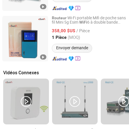
Wi-Fi portable Mifi de poche sans
Routeur
fil Mini 5g Esim
6 à double bande
WiFi
Shenzhen Newlotus Technology Ltd
pour voyageur
/ Pièce
358,00 $US
Guangdong, China
Depuis 2019
(MOQ)
1 Pièce
Envoyer demande
Vidéos Connexes