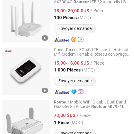
AX300 4G
LTE 32 appareils LB-
Routeur
Shenzhen Bilian Electronic Limited
LINK
/ Pièce
18,00-20,00 $US
Guangdong, China
Depuis 2023
(MOQ)
100 Pièces
Envoyer demande
Point d'accès 3G 4G LTE sans fil Hotspot
Mifi Modem Portable Réseau de voyage
Shenzhen Newlotus Technology Ltd
Mobile emplacement de carte SIM
/ Pièce
pour 10 appareil
15,00-18,00 $US
Routeur
WiFi
Guangdong, China
Depuis 2019
(MOQ)
1 000 Pièces
Envoyer demande
Mobile
Gigabit Dual Band
Routeur
WiFi
Huasifei 5g Puce de
Mt7981b
Routeur
Shenzhen Huasifei Technology Co., Ltd.
6 5g avec emplacement pour carte
WiFi
/ Pièce
SIM
72,00 $US
Guangdong, China
Depuis 2023
(MOQ)
1 Pièce
Envoyer demande