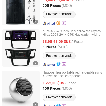
parleur
86,00-109,00 $US
audio
Zhejiang, China
Depuis 2018
(MOQ)
200 Pièces
Envoyer demande
Auto
9 Inch Car Stereo for Toyota
Audio
Hilux 2008-2014 GPS Navigation with
Xiamen Aisite Technology Co., Ltd
Wireless Carplay Mobile Phone
/ Pièce
Connection
58,00-68,00 $US
Fujian, China
Depuis 2026
(MOQ)
5 Pièces
Envoyer demande
Haut-parleur portable rechargeable
sans
avec basses compactes
fil
Shenzhen Aidi Xinsheng Trading Co., Ltd.
/ Pièce
1,2-2,00 $US
Guangdong, China
Depuis 2025
(MOQ)
100 Pièces
Envoyer demande