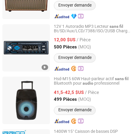
Envoyer demande
12V 1 Autoradio MP3 Lecteur
sans
fil
Bt/SD/Aux/LCD/7388/ISO/2USB Charge
Jiangmen Aokatoo Smart Technology Electronics Co., Ltd.
rapide USB émetteur FM RDS
MP3
audio
/ Pièce
Lecteur
12,00 $US
Guangdong, China
Depuis 2020
(MOQ)
500 Pièces
Envoyer demande
Hsd-M15 60W Haut-parleur actif
sans
fil
Bluetooth pour
professionnel
audio
Guangzhou Haoshidai Electric Appliance Co., Ltd.
/ Pièce
41,5-42,5 $US
Guangdong, China
Depuis 2024
(MOQ)
499 Pièces
Envoyer demande
1400W 15" Caisson de basses DSP