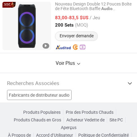
Nouveau Design Double 12 Pouces Boîte
de Fête Bluetooth Baffle
Audio
Guangzhou Baiyun District Jianggao Feiyang Electronic
Professionnel
Factory
/ Jeu
83,00-83,5 $US
(MOQ)
200 Sets
Guangdong, China
Depuis 2014
Envoyer demande
Voir Plus
Recherches Associées
Fabricants de distributeur audio
Fabricants de Audio d'occasion
Produits Populaires
Prix des Produits Chauds
Produits Chauds en Gros
Acheteur Vedette de
Site PC
Fabricants de Accessoires audio
Aperçus
À Propos de
Accord d’Utilisateur
Politique de Confidentialité
Fabricants de Accessoire audio
Audio informatique Usines