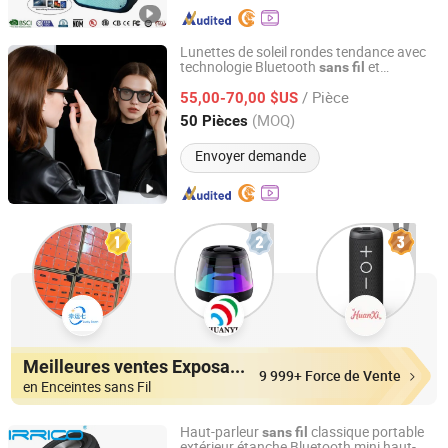
Lunettes de soleil rondes tendance avec
technologie Bluetooth
et
sans
fil
Linhai Dingfa Glasses Factory
conversation
audio
/ Pièce
55,00-70,00 $US
Zhejiang, China
Depuis 2024
(MOQ)
50 Pièces
Envoyer demande
Meilleures ventes Exposants
9 999+ Force de Vente
en Enceintes sans Fil
Haut-parleur
classique portable
sans
fil
extérieur étanche Bluetooth mini haut-