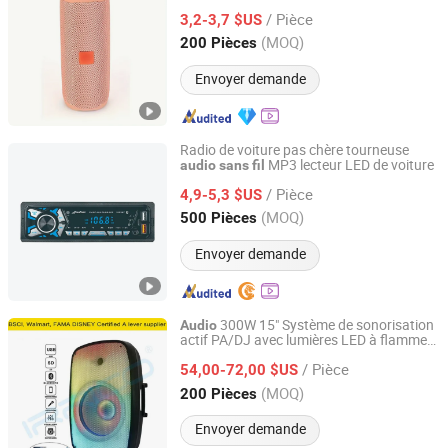
cristallin
sans
fil
/ Pièce
3,2-3,7 $US
Zhejiang, China
Depuis 2010
(MOQ)
200 Pièces
Envoyer demande
Radio de voiture pas chère tourneuse
MP3 lecteur LED de voiture
audio
sans
fil
Jiangmen Aokatoo Smart Technology Electronics Co., Ltd.
/ Pièce
4,9-5,3 $US
Guangdong, China
Depuis 2020
(MOQ)
500 Pièces
Envoyer demande
300W 15" Système de sonorisation
Audio
actif PA/DJ avec lumières LED à flamme
Ningbo Jumboaudio Industrial Co., Ltd.
Ensemble de karaoké
Bt-Tws-Mic-
sans
fil
/ Pièce
-FM-Echo- Bocina Parlante
54,00-72,00 $US
Zhejiang, China
Depuis 2018
(MOQ)
200 Pièces
Envoyer demande