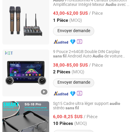
Professionnel 4 Canaux Bluetooth
Audio
Amplificateur Intégré Mixeur
avec 2
Audio
Guangzhou strong sound electronic equipment Co., Ltd
PCS Microphones
Portables
Sans
Fil
/ Pièce
43,00-62,00 $US
Guangdong, China
Depuis 2019
(MOQ)
1 Pièce
Envoyer demande
9 Pouce 2+64GB Double DIN Carplay
Android Auto
de voiture
sans
fil
Audio
Xiamen Aisite Technology Co., Ltd
Android
/ Pièce
38,00-85,00 $US
Fujian, China
Depuis 2026
(MOQ)
2 Pièces
Envoyer demande
Sg15 Cadre ultra léger support
audio
stéréo
sans
fil
Shenzhen Aidi Xinsheng Trading Co., Ltd.
/ Pièce
6,00-8,25 $US
Guangdong, China
Depuis 2025
(MOQ)
10 Pièces