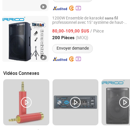
1200W Ensemble de karaoké
sans
fil
professionnel avec 15" système de haut-
Ningbo Jumboaudio Industrial Co., Ltd.
parleur PA Bluetooth avec subwoofer
/ Pièce
TWS-Mic-FM haut-parleur de fête Bocina
80,00-109,00 $US
Parlante Soundbox
Zhejiang, China
Depuis 2018
(MOQ)
200 Pièces
Envoyer demande
Vidéos Connexes