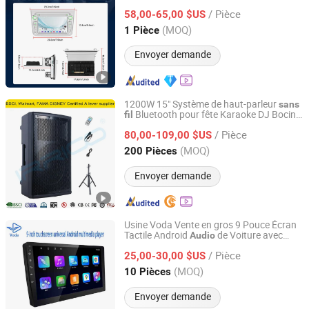
WiFi GPS
fil
/ Pièce
58,00-65,00 $US
Fujian, China
Depuis 2026
(MOQ)
1 Pièce
Envoyer demande
1200W 15" Système de haut-parleur
sans
Bluetooth pour fête Karaoke DJ Bocina
fil
Ningbo Jumboaudio Industrial Co., Ltd.
Parlante
Audio
/ Pièce
80,00-109,00 $US
Zhejiang, China
Depuis 2018
(MOQ)
200 Pièces
Envoyer demande
Usine Voda Vente en gros 9 Pouce Écran
Tactile Android
de Voiture avec
Audio
Voda Network Inc Co., Ltd
Carplay
et Android Auto
Sans
Fil
/ Pièce
25,00-30,00 $US
Guangdong, China
Depuis 2024
(MOQ)
10 Pièces
Envoyer demande