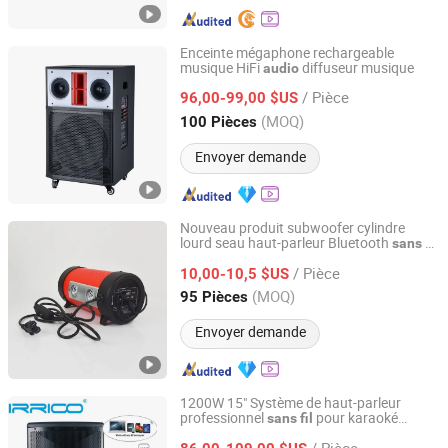
Enceinte mégaphone rechargeable
musique HiFi
diffuseur musique
audio
Guangzhou Shuanglong Audio Co., Ltd.
/ Pièce
96,00-99,00 $US
Guangdong, China
Depuis 2024
(MOQ)
100 Pièces
Envoyer demande
Nouveau produit subwoofer cylindre
lourd seau haut-parleur Bluetooth
sans
fil
Good Seller Co., Ltd
de moto
audio
/ Pièce
10,00-10,5 $US
Zhejiang, China
Depuis 2010
(MOQ)
95 Pièces
Envoyer demande
1200W 15" Système de haut-parleur
professionnel
pour karaoké
sans
fil
Ningbo Jumboaudio Industrial Co., Ltd.
Bluetooth, haut-parleur de fête DJ, haut-
/ Pièce