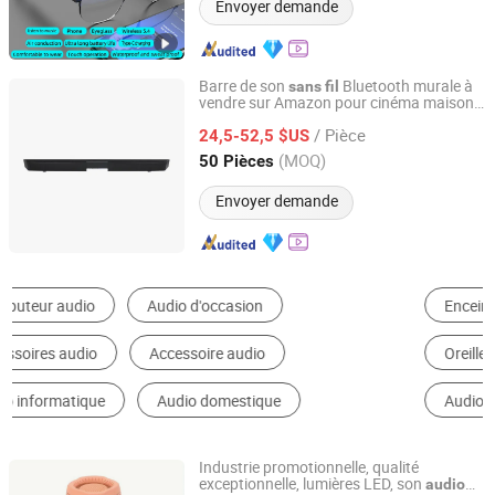
Envoyer demande
Barre de son
Bluetooth murale à
sans
fil
vendre sur Amazon pour cinéma maison
Guangzhou strong sound electronic equipment Co., Ltd
avec égaliseur électronique puissant
/ Pièce
intégré
24,5-52,5 $US
Guangdong, China
Depuis 2019
(MOQ)
50 Pièces
Envoyer demande
Enceintes Portables
Enceintes sans Fil
Oreillette Bluetooth
Microphone
Audio Professionnel
Mini Haut-Parleur
Industrie promotionnelle, qualité
exceptionnelle, lumières LED, son
audio
GOOD SELLER CO., LTD.