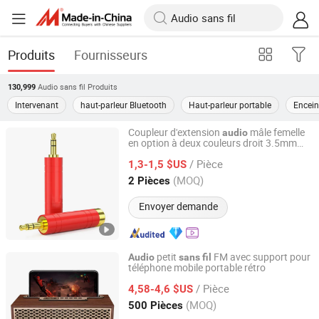
Produits
Fournisseurs
Audio sans fil
Produits
130,999
Intervenant
haut-parleur Bluetooth
Haut-parleur portable
Encein
Coupleur d'extension
mâle femelle
audio
en option à deux couleurs droit 3.5mm
Foshan Yangyang Optoelectronic Technology Co., Ltd.
avec boîtier en métal plein pour
/ Pièce
microphone
et système
1,3-1,5 $US
sans
fil
audio
phile
audio
Guangdong, China
Depuis 2026
(MOQ)
2 Pièces
Envoyer demande
petit
FM avec support pour
Audio
sans
fil
téléphone mobile portable rétro
Good Seller Co., Ltd.
/ Pièce
4,58-4,6 $US
Zhejiang, China
Depuis 2010
(MOQ)
500 Pièces