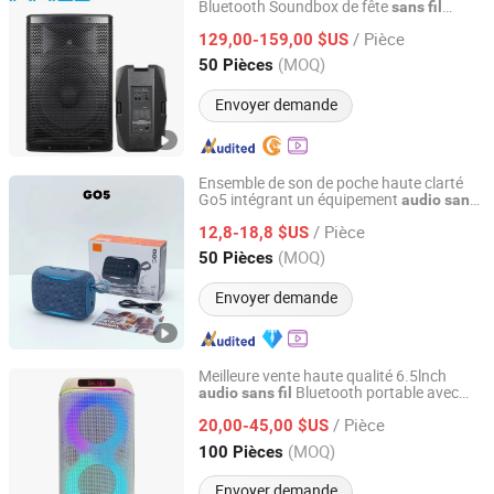
Bluetooth Soundbox de fête
sans
fil
Ningbo Jumboaudio Industrial Co., Ltd.
ensembles de karaoké haut-parleur
audio
/ Pièce
bocina parlante SKD boîte
129,00-159,00 $US
audio
Zhejiang, China
Depuis 2018
(MOQ)
50 Pièces
Envoyer demande
Ensemble de son de poche haute clarté
Go5 intégrant un équipement
audio
sans
Shenzhen Aidi Xinsheng Trading Co., Ltd.
divisé
fil
/ Pièce
12,8-18,8 $US
Guangdong, China
Depuis 2025
(MOQ)
50 Pièces
Envoyer demande
Meilleure vente haute qualité 6.5lnch
Bluetooth portable avec
audio
sans
fil
Guangzhou Shuanglong Audio Co., Ltd.
lumière LED
/ Pièce
20,00-45,00 $US
Guangdong, China
Depuis 2024
(MOQ)
100 Pièces
Envoyer demande