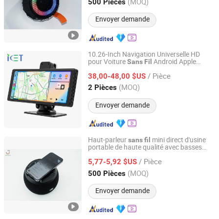
Guangdong, China
Depuis 2022
(MOQ)
500 Pièces
Envoyer demande
10.26-Inch Navigation Universelle HD
pour Voiture
Android Apple
Sans
Fil
Xiamen Aisite Technology Co., Ltd
Carplay
de Voiture
Audio
/ Pièce
38,00-48,00 $US
Fujian, China
Depuis 2026
(MOQ)
2 Pièces
Envoyer demande
Haut-parleur
mini direct d'usine
sans
fil
portable de haute qualité avec basses
Juhuaxin (Foshan) Technology Co., Ltd.
puissantes, haut-parleur cadeau, double
/ Pièce
mini haute puissance
5,77-5,92 $US
audio
Guangdong, China
Depuis 2022
(MOQ)
500 Pièces
Envoyer demande