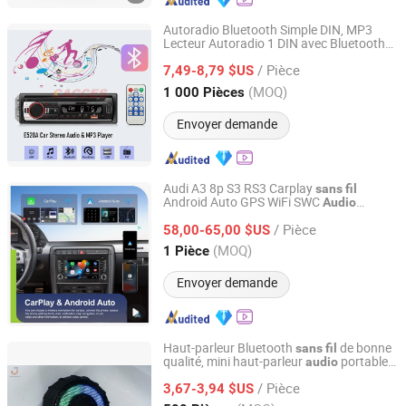
Autoradio Bluetooth Simple DIN, MP3
Lecteur Autoradio 1 DIN avec Bluetooth
NINGBO CONFIDENCE CAR ACCESSORY LTD.
mains libres/FM/Dual
/ Pièce
USB/TF/Aux/EQ/Charge rapide avec
7,49-8,79 $US
télécommande
sans
fil
Zhejiang, China
Depuis 2021
(MOQ)
1 000 Pièces
Envoyer demande
Audi A3 8p S3 RS3 Carplay
sans
fil
Android Auto GPS WiFi SWC
Audio
Xiamen Aisite Technology Co., Ltd
automatique
/ Pièce
58,00-65,00 $US
Fujian, China
Depuis 2026
(MOQ)
1 Pièce
Envoyer demande
Haut-parleur Bluetooth
de bonne
sans
fil
qualité, mini haut-parleur
portable,
audio
Juhuaxin (Foshan) Technology Co., Ltd.
boîte à musique, haut-parleur subwoofer,
/ Pièce
étanche
3,67-3,94 $US
audio