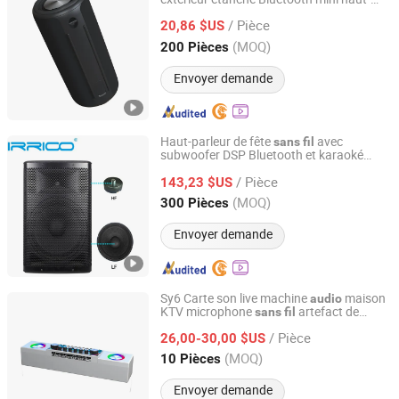
Ningbo Jumboaudio Industrial Co., Ltd.
parleur
de fête
audio
/ Pièce
20,86 $US
Zhejiang, China
Depuis 2018
(MOQ)
200 Pièces
Envoyer demande
Haut-parleur de fête
avec
sans
fil
subwoofer DSP Bluetooth et karaoké
Ningbo Jumboaudio Industrial Co., Ltd.
professionnel 15"
/ Pièce
143,23 $US
Zhejiang, China
Depuis 2018
(MOQ)
300 Pièces
Envoyer demande
Sy6 Carte son live machine
maison
audio
KTV microphone
artefact de
sans
fil
Huizhou Lecheng Development Co., Ltd
chanson K microphone
portable
audio
/ Pièce
26,00-30,00 $US
Guangdong, China
Depuis 2023
(MOQ)
10 Pièces
Envoyer demande