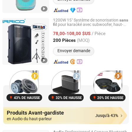
1200W 15" Système de sonorisation
sans
pour karaoké avec subwoofer, haut-
fil
Ningbo Jumboaudio Industrial Co., Ltd.
parleur Bluetooth pour fête, parlante
/ Pièce
78,00-108,00 $US
audio
Zhejiang, China
Depuis 2018
(MOQ)
200 Pièces
Envoyer demande
43% DE HAUSSE
32% DE HAUSSE
20% DE HAUSSE
Produits Avant-gardiste
Jusqu'à 43%
en Audio du haut-parleur