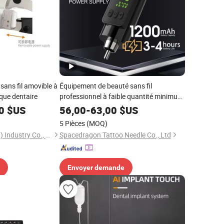
sans fil amovible à
Équipement de beauté sans fil
ique dentaire
professionnel à faible quantité minimum
de commande
0
$US
56,00
-
63,00
$US
5 Pièces
(MOQ)
Benemed (Hongkong) Industry Co., Limited
Spacedragon Tattoo Needle Co., Ltd
Envoyer demande