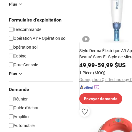
Plus
Formulaire d'exploitation
Télécommande
Opération Air + Opération sol
opération sol
Stylo Derma Électrique A9 Ap
Cabine
Beauté Sans Fil Stylo de Mic
Élimination des Cicatrices So
49,99
-
59,99
$US
Grue Console
Visage Équipement de Beaut
1 Pièce
(MOQ)
Plus
Guangzhou Qili Technology C
Demande
Réunion
Envoyer demande
Guide d'Achat
Amplifier
Automobile