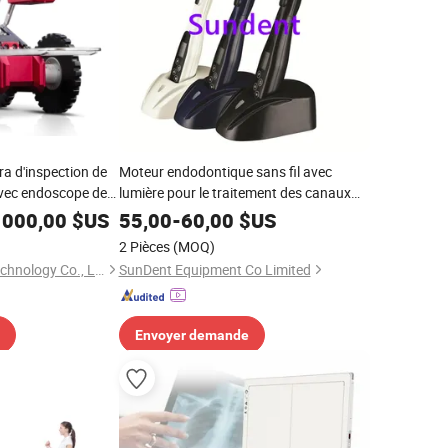
a d'inspection de
Moteur endodontique sans fil avec
vec endoscope de
lumière pour le traitement des canaux
IP sans fil
radiculaires
 000,00
$US
55,00
-
60,00
$US
2 Pièces
(MOQ)
Wuhan Easy-Sight Technology Co., Ltd.
SunDent Equipment Co Limited
Envoyer demande