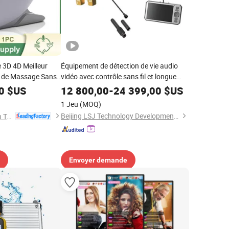
 3D 4D Meilleur
Équipement de détection de vie audio
 de Massage Sans
vidéo avec contrôle sans fil et longue
Télécommande pour
durée de fonctionnement
0
$US
12 800,00
-
24 399,00
$US
1 Jeu
(MOQ)
Beijing LSJ Technology Development Co., Ltd.
Fujian Jingtuo Health Technology Co., Ltd.
Envoyer demande