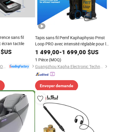
ence sans fil
Tapis sans fil Pemf Kaphaphysio Pmst
 écran tactile
Loop PRO avec intensité réglable pour la
réhabilitation des articulations
$US
1 499,00
-
1 699,00
$US
équipement de physiothérapie
1 Pièce
(MOQ)
GUANGZHOU CREATOR CORPORATION(CHINA)
Guangzhou Kapha Electronic Technology Co., Ltd.
Envoyer demande