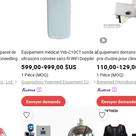
pareil de
Équipement médical Ysb-C10CT sonde à
Équipement dentaire 
roneedling
ultrasons convexe sans fil WiFi Doppler
prix d'usine pour clin
in du
599,00
-
999,00
$US
110,00
-
129,0
é
1 Pièce
(MOQ)
1 Pièce
(MOQ)
o., Ltd.
Guangzhou Ysenmed Equipment Co., Ltd.
Envoyer demande
Envoyer demande