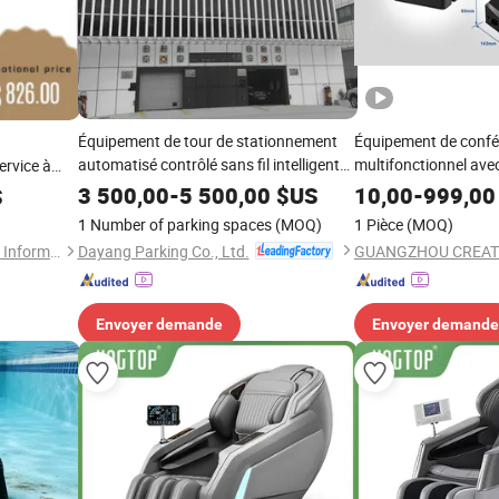
Équipement de tour de stationnement
Équipement de confér
automatisé contrôlé sans fil intelligent
multifonctionnel avec
ervice à
pour une opération et une gestion
le Wireless
3 500,00
-
5 500,00
$US
10,00
-
999,00
S
faciles
0A
1 Number of parking spaces
(MOQ)
1 Pièce
(MOQ)
Dayang Parking Co., Ltd.
Hengtian Hongyang (Beijing) Information Technology Co., Ltd
Envoyer demande
Envoyer demande