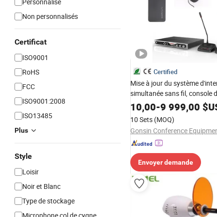
Personnalisé
Non personnalisés
Certificat
ISO9001
RoHS
Certified
Mise à jour du système d'inte
FCC
simultanée sans fil, console d
ISO9001:2008
numérique, équipement d'int
10,00
-
9 999,00
$U
sans fil
ISO13485
10 Sets
(MOQ)
Plus
Style
Envoyer demande
Loisir
Noir et Blanc
Type de stockage
Microphone col de cygne