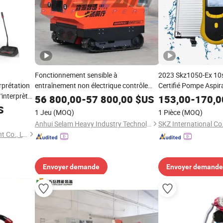
Fonctionnement sensible à
2023 Skz1050-Ex 10
rprétation
entraînement non électrique contrôle
Certifié Pompe Aspira
'interprète
sans fil d'équipement de drainage mobile
de Gaz Sans Fil Équi
56 800,00
-
57 800,00
$US
153,00
-
170,0
erprétation
Gaz
S
1 Jeu
(MOQ)
1 Pièce
(MOQ)
Anhui Selam Heavy Industry Technology Co., Ltd.
SKZ International Co.
Gonsin Conference Equipment Co., LTD.
Envoyer demande
Envoyer demande