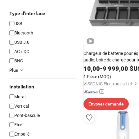
Type d'interface
USB
Bluetooth
USB 3.0
AC / DC
Chargeur de batterie pour é
audio, boîte de charge pour b
BNC
d'unité de conférence sans fil
10,00
-
9 999,00
$U
Plus
1 Pièce
(MOQ)
VISSONIC Electronics Ltd.
Installation
Mural
Envoyer demande
Vertical
Pont-bascule
Fixé
Emballé