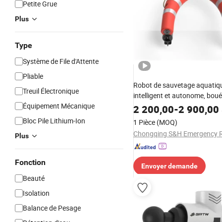
Petite Grue
Plus
Type
Système de File d'Attente
Pliable
Robot de sauvetage aquatique
Treuil Électronique
intelligent et autonome, bou
Équipement Mécanique
sauvetage électrique profess
2 200,00
-
2 900,00
avec certification CE
Bloc Pile Lithium-Ion
1 Pièce
(MOQ)
Plus
Fonction
Envoyer demande
Beauté
Isolation
Balance de Pesage