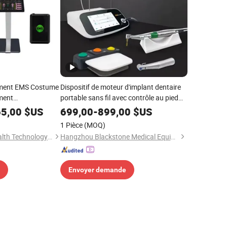
ement EMS Costume
Dispositif de moteur d'implant dentaire
ment
portable sans fil avec contrôle au pied
pour équipement de chirurgie
65,00
$US
699,00
-
899,00
$US
1 Pièce
(MOQ)
Guangdong Bote Health Technology Co., Ltd.
Hangzhou Blackstone Medical Equipment Co., Ltd.
Envoyer demande