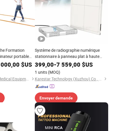
che Formation
Système de radiographie numérique
inateur portable
stationnaire à panneau plat à haute
 médical
fréquence Ai Iray Wireless 17*17
 000,00
$US
399,00
-
7 559,00
$US
Scanner d'équipement à rayons X
1 units
(MOQ)
Guangzhou Yikang Medical Equipment Industrial Co. Ltd
Karestar Technology (Xuzhou) Co., Ltd.
Envoyer demande