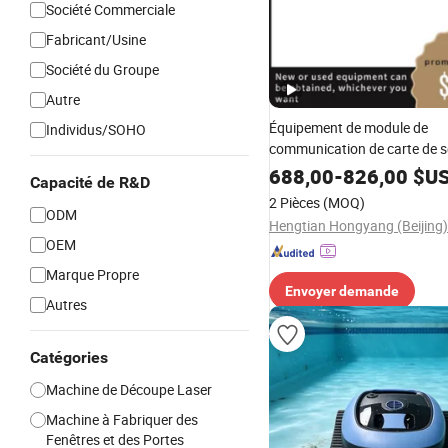
Société Commerciale
Fabricant/Usine
Société du Groupe
Autre
Équipement de module de
Individus/SOHO
communication de carte de s
fréquence intermédiaire pour 
688,00
-
826,00
$U
Capacité de R&D
Microwave Idu Optix Rtn 95
2 Pièces
(MOQ)
ODM
OEM
Marque Propre
Envoyer demande
Autres
Catégories
Machine de Découpe Laser
Machine à Fabriquer des
Fenêtres et des Portes