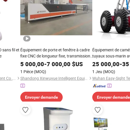
sans fil et
Équipement de porte et fenêtre à cadre
Équipement de camér
e
fixe CNC de longueur fixe, transmission
tuyaux sous-marin a
sans fil Bluetooth de haute précision
canalisation et CCTV 
5 000,00
-
7 000,00
$US
25 000,00
-
35
pour moteur à cœur en aluminium
1 Pièce
(MOQ)
1 Jeu
(MOQ)
équipé PLC
Foshan Vimel Dental Equipment Co., Ltd.
Shandong Xinwuyue Intelligent Equipment Co., Ltd.
Envoyer demande
Envoyer demande