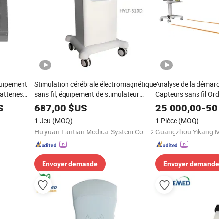
quipement
Stimulation cérébrale électromagnétique
Analyse de la démar
atteries
sans fil, équipement de stimulateur
Capteurs sans fil Ord
bionique EEG
Moniteur Équipement
S
687,00
$US
25 000,00
-
50
1 Jeu
(MOQ)
1 Pièce
(MOQ)
Huiyuan Lantian Medical System Co., Ltd.
Envoyer demande
Envoyer demande