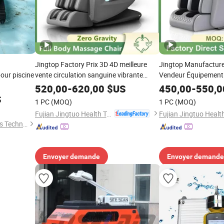
Jingtop Factory Prix 3D 4D meilleure
Jingtop Manufacture
pour piscine
vente circulation sanguine vibrante
Vendeur Équipement
Équipement de massage sans fil à
Fil Bluetooth avec 
520,00
-
620,00
$US
450,00
-
550,0
télécommande pour masseur de santé
Massager de Santé
S
1 PC
(MOQ)
1 PC
(MOQ)
Fujian Jingtuo Health Technology Co., Ltd.
Ningbo GLGW Nova Materials Technology Co., Ltd.
Envoyer demande
Envoyer demande