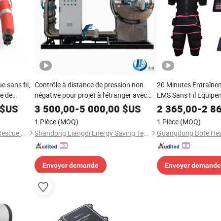
 sans fil,
Contrôle à distance de pression non
20 Minutes Entraîn
ée de
négative pour projet à l'étranger avec
EMS Sans Fil Équipe
ionnelle
contrôle sans fil et opération en temps
d'Entraînement
$US
3 500,00
-
5 000,00
$US
2 365,00
-
2 8
réel de l'équipement
1 Pièce
(MOQ)
1 Pièce
(MOQ)
d'approvisionnement en eau
Chongqing S&H Emergency Rescue Technology Co., Ltd.
Shandong Liangdi Energy Saving Technology Co., Ltd.
Envoyer demande
Envoyer demande