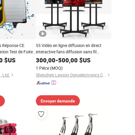
s Réponse CE
55 Vidéo en ligne diffusion en direct
tion Test de Fuite
interactive fans diffusion sans fil
pement de Test de
équipement de diffusion en direct
0
$US
300,00
-
500,00
$US
1 Pièce
(MOQ)
, Ltd.
Shenzhen Layson Optoelectronics Co., Ltd.
Envoyer demande