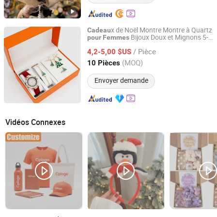
x de Noël Montre Montre à Quartz
Cadeau
Bijoux Doux et Mignons 5-
pour
Femmes
Guangzhou Ningbing Electronic Technology Co., Ltd.
Piece Ensemble Montre de Luxe
pour
/ Pièce
de Nouvel An
Filles
4,2-5,00 $US
Femmes
Cadeau
pour
Guangdong, China
Depuis 2017
(MOQ)
10 Pièces
Envoyer demande
Vidéos Connexes