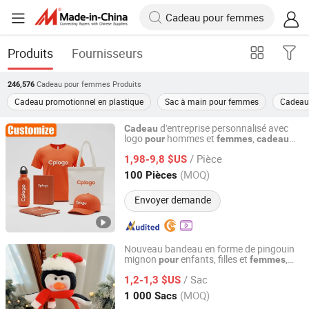
Produits
Fournisseurs
Cadeau pour femmes
Produits
246,576
Cadeau promotionnel en plastique
Sac à main pour femmes
Cadeau
d'entreprise personnalisé avec
Cadeau
logo
hommes et
,
pour
femmes
cadeau
Shenzhen Osea Technology Co., Ltd.
promotionnel de luxe avec stylo en métal,
/ Pièce
carnet, papeterie, publicité, souvenir
1,98-9,8 $US
Guangdong, China
Depuis 2011
(MOQ)
100 Pièces
Envoyer demande
Nouveau bandeau en forme de pingouin
mignon
enfants, filles et
,
pour
femmes
Yiwu Shuangyuan Christmas Artware Co., Ltd.
de fête
cadeau
/ Sac
1,2-1,3 $US
Zhejiang, China
Depuis 2020
(MOQ)
1 000 Sacs