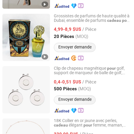
Grossistes de parfums de haute qualité à
Dubaï, ensemble de parfums
cadeau
pour
Kozen International Ltd
femmes
/ Pièce
4,99-8,9 $US
Guangdong, China
Depuis 2022
(MOQ)
20 Pièces
Envoyer demande
Clip de chapeau magnétique
golf,
pour
support de marqueur de balle de golf,
Xiamen JTS Sports Equipment Co., Ltd.
x
hommes et
cadeau
pour
femmes
/ Pièce
golfeurs
0,4-0,51 $US
Fujian, China
Depuis 2021
(MOQ)
500 Pièces
Envoyer demande
18K Collier en or jaune avec perles,
élégant
femme, maman,
cadeau
pour
Wuzhou Messi Gems Co., Ltd.
petite amie
/ Pièce