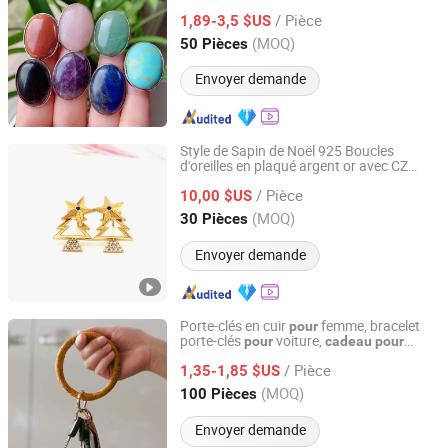
cabochon, bijoux de guérison énergétique,
/ Pièce
1,89-3,5 $US
cadeau
Fujian, China
Depuis 2020
(MOQ)
50 Pièces
Envoyer demande
Style de Sapin de Noël 925 Boucles
d'oreilles en plaqué argent or avec CZ
Qingdao Gemopia Jewelry Co., Ltd.
Bijoux de mode
Cadeau
pour
femmes
/ Pièce
10,00 $US
Shandong, China
Depuis 2019
(MOQ)
30 Pièces
Envoyer demande
Porte-clés en cuir
femme, bracelet
pour
porte-clés
voiture,
pour
cadeau
pour
Guangzhou Kinglaiky Industrial Ltd.,
dames
/ Pièce
1,35-1,85 $US
Guangdong, China
Depuis 2014
(MOQ)
100 Pièces
Envoyer demande