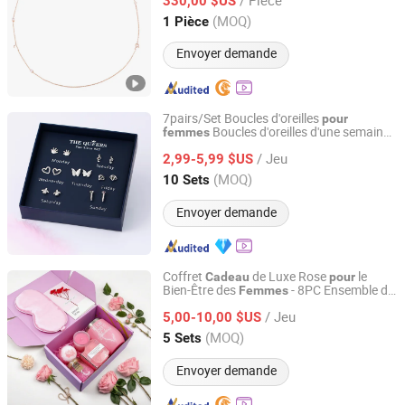
330,00 $US
Guangxi, China
Depuis 2021
(MOQ)
1 Pièce
Envoyer demande
7pairs/Set Boucles d'oreilles
pour
Boucles d'oreilles d'une semaine
femmes
Yiwu AVA Co., Ltd.
Bijoux de haute qualité
Cadeau
/ Jeu
2,99-5,99 $US
Zhejiang, China
Depuis 2019
(MOQ)
10 Sets
Envoyer demande
Coffret
de Luxe Rose
le
Cadeau
pour
Bien-Être des
- 8PC Ensemble de
Femmes
Emliy International Trade (Lanzhou) Co., Ltd.
Détente SPA avec Tasse Isolée, Bougie
/ Jeu
Parfumée, Bombe de Bain & Masque de
5,00-10,00 $US
Nuit en Soie
Gansu, China
Depuis 2026
(MOQ)
5 Sets
Envoyer demande