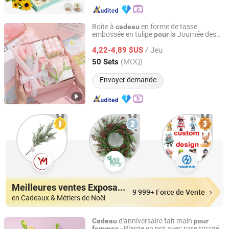
Boîte à
en forme de tasse
cadeau
embossée en tulipe
la Journée des
pour
Heleyou Cultural and Creative(Wuxi) Co., Ltd.
,
les employées
Femmes
cadeau
pour
/ Jeu
4,22-4,89 $US
Jiangsu, China
Depuis 2024
(MOQ)
50 Sets
Envoyer demande
Meilleures ventes Exposants
9 999+ Force de Vente
en Cadeaux & Métiers de Noël
d'anniversaire fait main
Cadeau
pour
- Plante en pot avec rose tricotée,
femmes