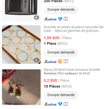
Guangdong, China
Depuis 2010
(MOQ)
200 Pièces
Envoyer demande
Bracelet en perles de pierre naturelle fait
main – Bijou en gemmes de guérison
Taiyuan Jinshenghe Trading Co., Ltd.
unique
/hommes
pour
femmes
/ Pièce
1,00 $US
Shanxi, China
Depuis 2025
(MOQ)
1 Pièce
Envoyer demande
Bijoux de Noël mode anneaux d'oreille
filles
x de Noël
femmes
cadeau
Changsha Qingyulan Homeware Co., Ltd.
/ Pièce
5,2 $US
Hunan, China
Depuis 2022
(MOQ)
10 Pièces
Envoyer demande