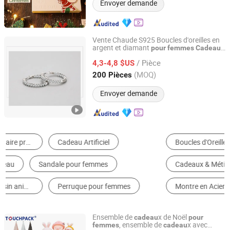
Envoyer demande
Vente Chaude S925 Boucles d'oreilles en
argent et diamant
x
pour
femmes
Cadeau
Good Seller Co., Ltd.
de la Saint-Valentin
/ Pièce
4,3-4,8 $US
Zhejiang, China
Depuis 2010
(MOQ)
200 Pièces
Envoyer demande
Boucles d'Oreille
Lunettes de Soleil
Collier
Cadeaux & Métiers de Noël
Bijoux d'Argent Pur
Montre en Acier
Ensemble de
x de Noël
cadeau
pour
, ensemble de
x avec
femmes
cadeau
Shanghai Touch Industrial Development Co., Ltd.