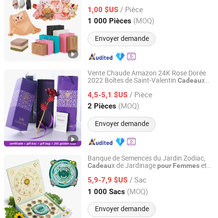
divers produits promotionnels avec
/ Pièce
marque OEM
1,00 $US
Shanghai, China
Depuis 2010
(MOQ)
1 000 Pièces
Envoyer demande
Vente Chaude Amazon 24K Rose Dorée
2022 Boîtes de Saint-Valentin
x
Cadeau
Pinstar Gifts Co., Ltd.
pour
Femmes
/ Pièce
4,5-5,1 $US
Jiangsu, China
Depuis 2015
(MOQ)
2 Pièces
Envoyer demande
Banque de Semences du Jardin Zodiac,
x de Jardinage
et
Cadeau
pour
Femmes
Plant Fun ( Xiamen) Co., Ltd.
Hommes, 12 Variétés de Semences de
/ Sac
Légumes et d'Herbes Non-OGM dans un
5,9-7,9 $US
Organisateur de Semences
Fujian, China
Depuis 2024
(MOQ)
1 000 Sacs
Envoyer demande