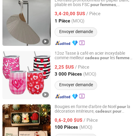
Éventails promotionnels en papier blanc
pliable en bois FSC
,
pour
femmes
Shingrand Hats Manufacturer Co., Ltd.
x
fêtes dansantes
cadeau
pour
/ Pièce
3,4-20,00 $US
Zhejiang, China
Depuis 2018
(MOQ)
1 Pièce
Envoyer demande
12oz Tasse à café en acier inoxydable
comme meilleur
les
,
cadeau
pour
femmes
Ningbo OK Homeware Co., Ltd.
petite amie
/ Pièce
2,25 $US
Zhejiang, China
Depuis 2021
(MOQ)
3 000 Pièces
Envoyer demande
Bougies en forme d'arbre de Noël
la
pour
décoration intérieure,
x
cadeau
pour
Qingdao Huanxi Homeware Co., Ltd
, bougies de Noël
femmes
/ Pièce
0,6-2,00 $US
Shandong, China
Depuis 2023
(MOQ)
100 Pièces