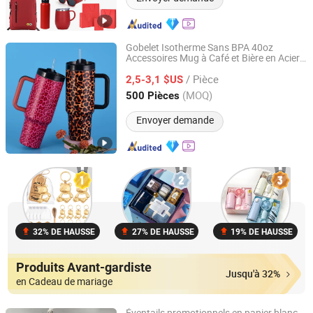
Gobelet Isotherme Sans BPA 40oz
Accessoires Mug à Café et Bière en Acier
Shanghai Karry Industrial Co., Ltd.
Inoxydable
x
Cadeau
pour
Femmes
/ Pièce
2,5-3,1 $US
Zhejiang, China
Depuis 2023
(MOQ)
500 Pièces
Envoyer demande
32% DE HAUSSE
27% DE HAUSSE
19% DE HAUSSE
Produits Avant-gardiste
Jusqu'à 32%
en Cadeau de mariage