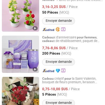
Dongguan Landmark Trading Co., Ltd.
parfaite comme
les couples
cadeau
pour
/ Pièce
ou les meilleurs amis
3,16-3,25 $US
Guangdong, China
Depuis 2024
(MOQ)
50 Pièces
Envoyer demande
x d'anniversaire
,
Cadeau
pour
femmes
x de rétablissement, paquet de
cadeau
Skylark Network Co., Ltd.
soins SPA relaxants
/ Pièce
7,76-8,06 $US
Zhejiang, China
Depuis 2022
(MOQ)
200 Pièces
Envoyer demande
créatif
la Saint-Valentin,
Cadeau
pour
bouquet de fleurs premium, livraison
Sihang Import and Export Trade (Dazhou) Co., Ltd.
rapide,
en crochet
,
cadeau
pour
femmes
/ Pièce
filles
0,75-10,00 $US
Sichuan, China
Depuis 2024
(MOQ)
5 Pièces
Envoyer demande