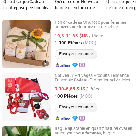
Qu'est-ce que Cadeau
Qu'est-ce que Nouveau
Qu'est-ce que 
d'entreprise personnalisé
bandeau en forme de
de cadeaux en 
avec logo pour hommes
pingouin mignon pour
pour femmes, b
et femmes, cadeau
enfants, filles et femmes,
cadeau d'annive
Panier-
SPA rose
cadeau
pour
femmes
promotionnel de luxe
cadeau de fête
avec tasse, bou
anniversaire fournisseur de set de
Ningbo Gusta Stationery Co., Ltd.
relaxation
avec stylo en métal,
parfumée, brace
/ Pièce
10,5-11,65 $US
carnet, papeterie,
cadeau créatif 
Zhejiang, China
Depuis 2015
(MOQ)
1 000 Pièces
publicité, souvenir
festivals, souve
mariage
Envoyer demande
Nouveaux Arrivages Produits Tendance
Ensemble
Promotionnel Articles
Cadeau
Guangzhou Mangou Arts and Crafts Co., Ltd.
Anniversaire Fête Mariage
Cadeau
pour
/ Pièce
Femme
3,00-6,68 $US
Guangdong, China
Depuis 2023
(MOQ)
100 Pièces
Envoyer demande
Bague ajustable en quartz naturel oval en
améthyste
, bague
pour
femmes
Fujian Junqing Trade Co., Ltd.