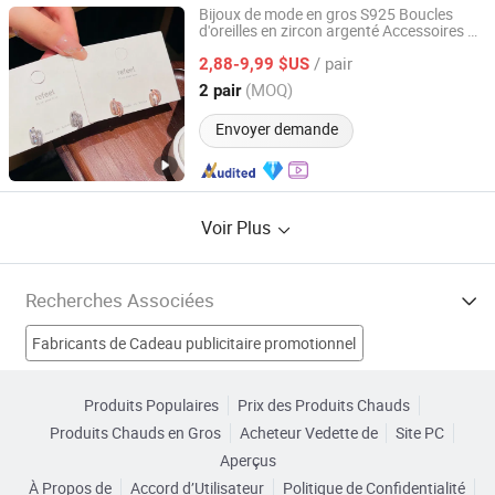
Bijoux de mode en gros S925 Boucles
d'oreilles en zircon argenté Accessoires de
HENAN GRACE JEWELRY CO., LTD.
mode
x
Cadeau
pour
femmes
/ pair
2,88-9,99 $US
Henan, China
Depuis 2022
(MOQ)
2 pair
Envoyer demande
Voir Plus
Recherches Associées
Fabricants de Cadeau publicitaire promotionnel
Fabricants de Cadeau Artificiel
Produits Populaires
Prix des Produits Chauds
Produits Chauds en Gros
Acheteur Vedette de
Site PC
Fabricants de Cadeau de bureau
Aperçus
À Propos de
Accord d’Utilisateur
Politique de Confidentialité
Fabricants de Sandale pour femmes