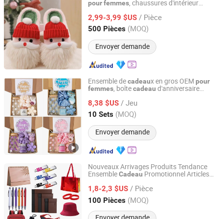
, chaussures d'intérieur
pour
femmes
Market Union Co. Ltd.
d'hiver antidérapantes
un
de
pour
cadeau
/ Pièce
Noël
2,99-3,99 $US
Zhejiang, China
Depuis 2010
(MOQ)
500 Pièces
Envoyer demande
Ensemble de
x en gros OEM
cadeau
pour
, boîte
d'anniversaire
femmes
cadeau
Xiamen Athome Household Products Co., Ltd.
avec tasse, bougie parfumée, bracelet,
/ Jeu
créatif
les festivals, souvenir
8,38 $US
cadeau
pour
de mariage
Fujian, China
Depuis 2025
(MOQ)
10 Sets
Envoyer demande
Nouveaux Arrivages Produits Tendance
Ensemble
Promotionnel Articles
Cadeau
Guangzhou Gogo Craft Co., Ltd.
Anniversaire Fête Mariage
Cadeau
pour
/ Pièce
Femme
1,8-2,3 $US
Guangdong, China
Depuis 2025
(MOQ)
100 Pièces
Envoyer demande