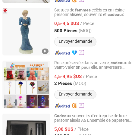
Statues de
célèbres en résine
femmes
personnalisées, souvenirs et
x
cadeau
Quanzhou Wutongcrafts Co., Ltd.
/ Pièce
0,5-4,5 $US
Fujian, China
Depuis 2017
(MOQ)
500 Pièces
Envoyer demande
Rose préservée dans un verre,
x de
cadeau
Saint-Valentin
elle, anniversaire,
pour
Baoding Likeparty Trading Co., Ltd.
, épouse
femmes
/ Pièce
4,5-4,95 $US
Hebei, China
Depuis 2024
(MOQ)
2 Pièces
Envoyer demande
x souvenirs d'entreprise de luxe
Cadeau
personnalisés A5 Ensemble de papeterie
Golden One (Jiangmen) Gifts Co., Limited
avec carnet, marque-page, tasse,
/ Pièce
bouteille, ensemble
d'affaires
5,00 $US
cadeau
et hommes
pour
femmes