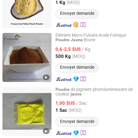
Hunan, China
Depuis 2025
(MOQ)
1 Kg
Envoyer demande
Élément Micro Fulvate Acide Fulvique
Brune
Poudre
Jaune
Shenyang Everest Corporation Ltd.
/ Kg
0,6-2,5 $US
Liaoning, China
Depuis 2013
(MOQ)
500 Kg
Envoyer demande
de pigment photoluminescent de
Poudre
couleur
jaune
Taizhou Haotian Industrial Fabric Co., Ltd.
/ Sac
1,00 $US
Zhejiang, China
Depuis 2005
(MOQ)
1 Sac
Envoyer demande