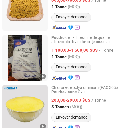
600,00-700,00 $US
Hebei, China
Depuis 2026
(MOQ)
1 Tonne
Envoyer demande
de L-Thréonine de qualité
Poudre
alimentaire blanche ou
clair
jaune
POLIFAR GROUP LIMITED
/ Tonne
1 100,00-1 500,00 $US
Jiangsu, China
Depuis 2013
(MOQ)
1 Tonne
Envoyer demande
Chlorure de polyaluminium (PAC 30%)
Clair
Poudre
Jaune
Yixing Bluwat Chemicals Co., Ltd.
/ Tonne
280,00-290,00 $US
Jiangsu, China
Depuis 2007
(MOQ)
5 Tonnes
Envoyer demande