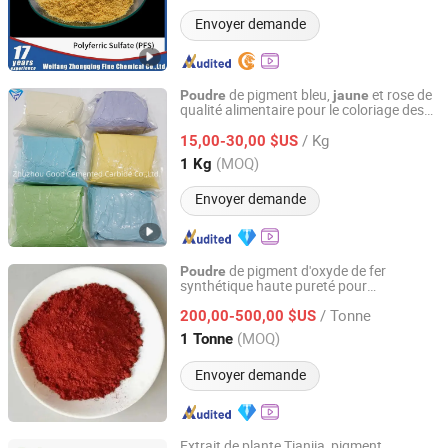
Envoyer demande
de pigment bleu,
et rose de
Poudre
jaune
qualité alimentaire pour le coloriage des
Changsha Purple Moon Machinery Co., Ltd.
comprimés Firmapress
/ Kg
15,00-30,00 $US
Hunan, China
Depuis 2024
(MOQ)
1 Kg
Envoyer demande
de pigment d'oxyde de fer
Poudre
synthétique haute pureté pour
MUFENG CHEMICAL (SHANGHAI) CO., LTD.
applications de revêtement Fourniture en
/ Tonne
vrac de pigments rouges,
s et bruns
200,00-500,00 $US
jaune
Shanghai, China
Depuis 2021
(MOQ)
1 Tonne
Envoyer demande
Extrait de plante Tianjia, pigment