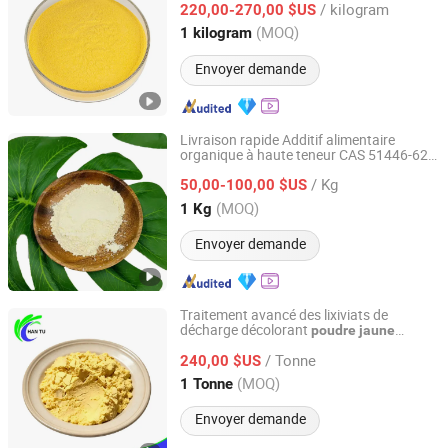
/ kilogram
Palmatine 10-20g
220,00-270,00 $US
Shaanxi, China
Depuis 2024
(MOQ)
1 kilogram
Envoyer demande
Livraison rapide Additif alimentaire
organique à haute teneur CAS 51446-62-
Suzhou Manson Tech Inc.
9 Extrait de soja
de
jaune
Poudre
/ Kg
phosphatidylsérine
50,00-100,00 $US
Jiangsu, China
Depuis 2024
(MOQ)
1 Kg
Envoyer demande
Traitement avancé des lixiviats de
décharge décolorant
poudre
jaune
Foshan Hantu Environmental Protection Technology Co.,
sulfate polyferrique
Ltd.
/ Tonne
240,00 $US
(MOQ)
1 Tonne
Guangdong, China
Depuis 2025
Envoyer demande