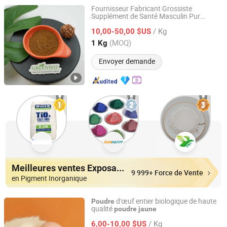
Fournisseur Fabricant Grossiste
Supplément de Santé Masculin Pur
Suzhou Greenway Biotech Co., Ltd.
Naturel 10: 1 20: 1 50: 1
d'Extrait
Poudre
/ Kg
de Racine de Maca
Noir/Rouge du
10,00-50,00 $US
Jaune
Pérou
Jiangsu, China
Depuis 2017
(MOQ)
1 Kg
Envoyer demande
Meilleures ventes Exposants
9 999+ Force de Vente
en Pigment Inorganique
d'œuf entier biologique de haute
Poudre
qualité
poudre
jaune
Sheng Jinyao (Shanxi) New Materials Co., Ltd
/ Kg
6,00-10,00 $US