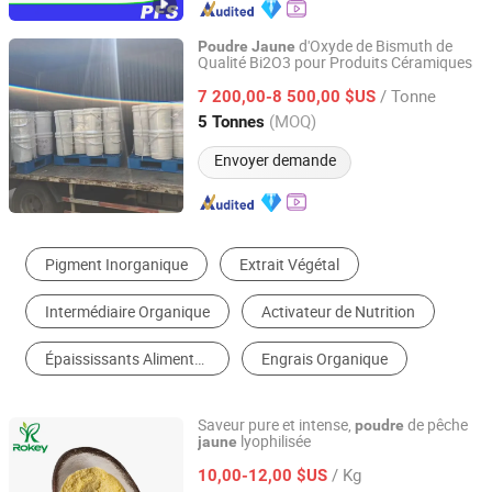
d'Oxyde de Bismuth de
Poudre
Jaune
Qualité Bi2O3 pour Produits Céramiques
Tianjin Jilian Technology Co., Ltd.
/ Tonne
7 200,00-8 500,00 $US
Tianjin, China
Depuis 2024
(MOQ)
5 Tonnes
Envoyer demande
Pigment Inorganique
Extrait Végétal
Intermédiaire Organique
Activateur de Nutrition
Épaississants Alimentaires
Engrais Organique
Saveur pure et intense,
de pêche
poudre
lyophilisée
jaune
Changsha Rokey Biotechnology Co., Ltd.
/ Kg
10,00-12,00 $US