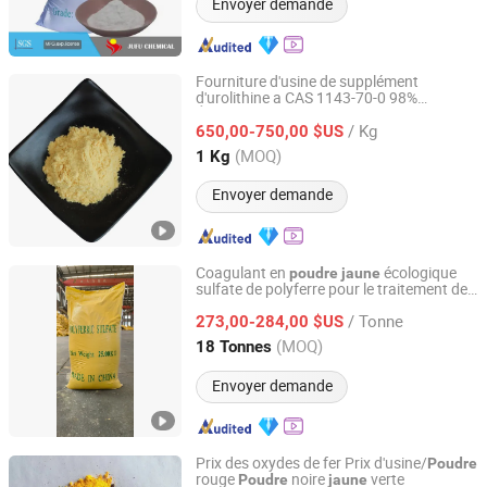
Envoyer demande
Fourniture d'usine de supplément
d'urolithine a CAS 1143-70-0 98%
Hubei Highwin New Material Technology Co., Ltd
Étiquette privée
d'urolithine a
poudre
/ Kg
650,00-750,00 $US
jaune
Hubei, China
Depuis 2024
(MOQ)
1 Kg
Envoyer demande
Coagulant en
écologique
poudre
jaune
sulfate de polyferre pour le traitement de
Henan Wanzhong Water Treatment Co., LTD
l'eau
/ Tonne
273,00-284,00 $US
Henan, China
Depuis 2025
(MOQ)
18 Tonnes
Envoyer demande
Prix des oxydes de fer Prix d'usine/
Poudre
rouge
noire
verte
Poudre
jaune
Anhui Feiyan Pigment Co., Ltd.