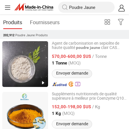
Produits
Fournisseurs
Poudre Jaune
Produits
202,912
Agent de carbonisation en sepiolite de
haute qualité
clair CAS
poudre
jaune
Jiangsu Zhuofeng New Materials Technology Co., Ltd.
15501-74-3
/ Tonne
570,00-600,00 $US
Jiangsu, China
Depuis 2026
(MOQ)
1 Tonne
Envoyer demande
Suppléments nutritionnels de qualité
supérieure à meilleur prix Coenzyme Q10
Shanghai Beimoo Biotechnology Co., Ltd.
CAS 303-98-0
orange
Poudre
jaune
/ Kg
152,00-198,00 $US
Shanghai, China
Depuis 2025
(MOQ)
1 Kg
Envoyer demande