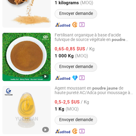
Fujian, China
Depuis 2024
(MOQ)
1 kilograms
Envoyer demande
Fertilisant organique à base d'acide
fulvique de source végétale en
poudre
Guangxi Rishengchang Supply Chain Management Co.,
jaune
Ltd.
/ Kg
0,65-0,85 $US
(MOQ)
1 000 Kg
Guangxi, China
Depuis 2025
Envoyer demande
Agent moussant en
de
poudre
jaune
haute pureté AC/Adca pour moussage à
Hubei Yuchuan New Materials Technology Co., Ltd.
basse température
/ Kg
0,5-2,5 $US
Hubei, China
Depuis 2022
(MOQ)
1 Kg
Envoyer demande