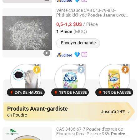
Vente chaude CAS 643-79-8 O-
Phthalaldéhyde
avec
Poudre
Jaune
Shandong Kaiyue Chemical Co., Ltd.
Suffisamment en Stock
/ Pièce
0,5-1,2 $US
Shandong, China
Depuis 2025
(MOQ)
1 Pièce
Envoyer demande
24% DE HAUSSE
18% DE HAUSSE
16% DE HAUSSE
Produits Avant-gardiste
Jusqu'à 24%
en Poudre
CAS 3486-67-7
d'extrait de
Poudre
Fibraurea Reca Piiserre 95%
Poudre
Wellnature Biotech Co., Ltd
d'extrait de racine naturelle de
jaune