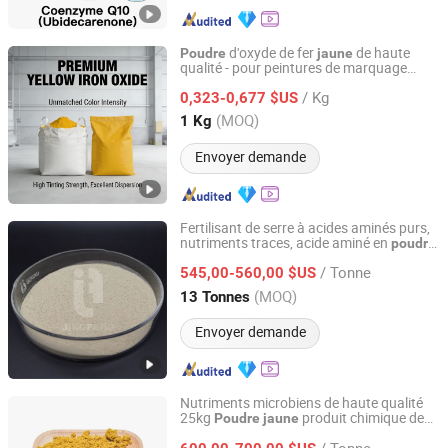
d'oxyde de fer
de haute
Poudre
jaune
qualité - pour peintures de marquage
Hebei Lingqiao Chemical Co., Ltd.
routier et coloration de blocs de béton
/ Kg
0,323-0,677 $US
Zhejiang, China
Depuis 2025
(MOQ)
1 Kg
Envoyer demande
Fertilisant de serre à acides aminés purs,
nutriments traces, acide aminé en
poudre
JINGFENG TIANTAI IMPORT & EXPORT (TIANJIN) CO.,
clair
jaune
LTD
/ Tonne
545,00-560,00 $US
(MOQ)
13 Tonnes
Tianjin, China
Depuis 2021
Envoyer demande
Nutriments microbiens de haute qualité
25kg
produit chimique de
Poudre
jaune
Smedic Technology Co., Ltd
traitement des eaux usées en stock
/ Tonne