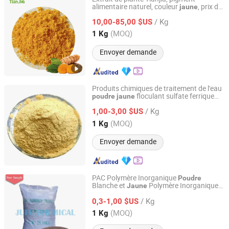
alimentaire naturel, couleur
, prix de
jaune
Shanghai Tianjia Biochemical Co., Ltd.
la
de curcuma, curcumine
poudre
/ Kg
10,00-85,00 $US
Shanghai, China
Depuis 2022
(MOQ)
1 Kg
Envoyer demande
Produits chimiques de traitement de l'eau
floculant sulfate ferrique
poudre
jaune
Dalian Eastland International Trading Co., Ltd.
polymérique 21% sulfate poly ferrique
/ Kg
CAS 10028-22-5
1,00-3,00 $US
Liaoning, China
Depuis 2021
(MOQ)
1 Kg
Envoyer demande
PAC Polymère Inorganique
Poudre
Blanche et
Polymère Inorganique
Jaune
Shandong Jufu Chemical Technology Co., Ltd.
30%
/ Kg
0,3-1,00 $US
Shandong, China
Depuis 2014
(MOQ)
1 Kg