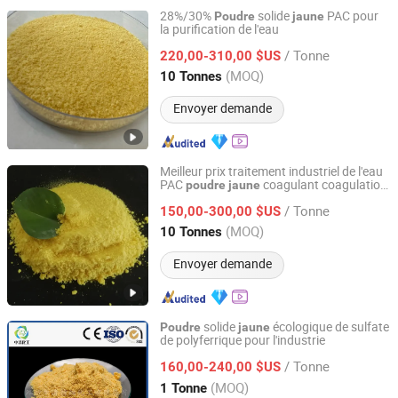
28%/30%
solide
PAC pour
Poudre
jaune
la purification de l'eau
Shandong Xuke Chemical Technology Co., Ltd
/ Tonne
220,00-310,00 $US
Shandong, China
Depuis 2023
(MOQ)
10 Tonnes
Envoyer demande
Meilleur prix traitement industriel de l'eau
PAC
coagulant coagulation
poudre
jaune
Hebei Jietou Chemical Technology Co., Ltd.
de l'eau
/ Tonne
150,00-300,00 $US
Hebei, China
Depuis 2023
(MOQ)
10 Tonnes
Envoyer demande
solide
écologique de sulfate
Poudre
jaune
de polyferrique pour l'industrie
Weifang Zhongqing Fine Chemical Co., Ltd.
/ Tonne
160,00-240,00 $US
Shandong, China
Depuis 2016
(MOQ)
1 Tonne