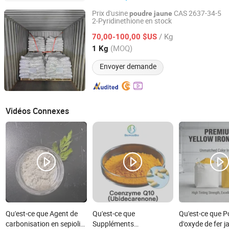
Prix d'usine
CAS 2637-34-5
poudre
jaune
2-Pyridinethione en stock
Unilong Industry Co., Ltd.
/ Kg
70,00-100,00 $US
Shandong, China
Depuis 2022
(MOQ)
1 Kg
Envoyer demande
Vidéos Connexes
Qu'est-ce que Agent de
Qu'est-ce que
Qu'est-ce que 
carbonisation en sepiolite
Suppléments
d'oxyde de fer j