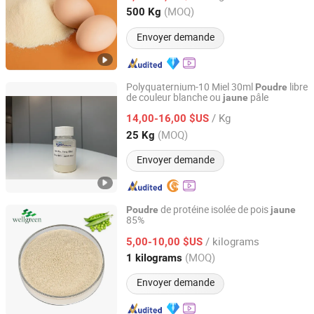
Shanxi, China
Depuis 2025
(MOQ)
500 Kg
Envoyer demande
Polyquaternium-10 Miel 30ml
libre
Poudre
de couleur blanche ou
pâle
jaune
Hony(Guangdong) New Material Co., Ltd.
/ Kg
14,00-16,00 $US
Guangdong, China
Depuis 2020
(MOQ)
25 Kg
Envoyer demande
de protéine isolée de pois
Poudre
jaune
85%
Wellgreen Natural Co...Ltd
/ kilograms
5,00-10,00 $US
Shaanxi, China
Depuis 2025
(MOQ)
1 kilograms
Envoyer demande