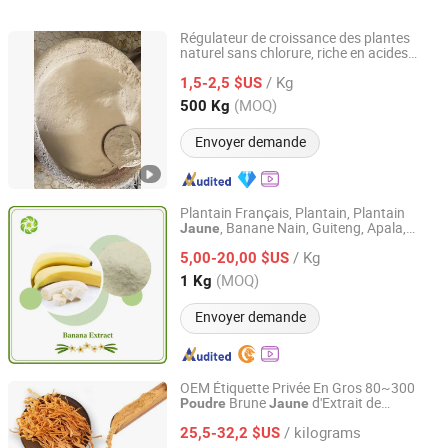
de haute qualité poudre
nutritionnels de qualité
haute qualité - 
jaune clair CAS 15501-
supérieure à meilleur prix
peintures de m
Régulateur de croissance des plantes
74-3
Coenzyme Q10 CAS 303-
routier et color
naturel sans chlorure, riche en acides
Shenyang Everest Corporation Ltd
aminés 80%
Poudre
jaune
98-0 Poudre orange
blocs de béton
/ Kg
1,5-2,5 $US
jaune
Liaoning, China
Depuis 2013
(MOQ)
500 Kg
Envoyer demande
Plantain Français, Plantain, Plantain
, Banane Nain, Guiteng, Apala,
Jaune
Hunan World Well-Being Bio-Tech Co., Ltd.
Fabricant OEM Haute Qualité 100%
/ Kg
de Banane Naturelle Pure
5,00-20,00 $US
Poudre
Hunan, China
Depuis 2022
(MOQ)
1 Kg
Envoyer demande
OEM Étiquette Privée En Gros 80~300
Brune
d'Extrait de
Poudre
Jaune
Fujian Herbal Treasure Bioengineering Co., Ltd.
Cordyceps Militaris
/ kilograms
25,5-32,2 $US