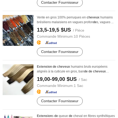
Contacter Fournisseur
Vente en gros 100% perruques en
cheveux
humains
brésiliens malaisiens en vagues profon
de
s, vagues ...
13,5-19,5 $US
/ Pièce
Commande Minimum:
10 Pièces
Contacter Fournisseur
Extension
de
cheveux
humains bruts européens
alignés à la cuticule en gros, ban
de
de
cheveux
douce ...
19,00-99,00 $US
/ Sac
Commande Minimum:
1 Sac
Contacter Fournisseur
Extension
s
de
queue
de
cheval en fibres synthétiques