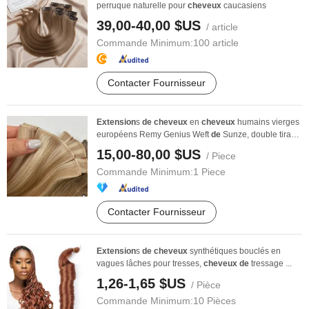
perruque naturelle pour
cheveux
caucasiens
39,00-40,00 $US
/ article
Commande Minimum:
100 article
Contacter Fournisseur
Extension
s
de
cheveux
en
cheveux
humains vierges
européens Remy Genius Weft
de
Sunze, double tirage
...
15,00-80,00 $US
/ Piece
Commande Minimum:
1 Piece
Contacter Fournisseur
Extension
s
de
cheveux
synthétiques bouclés en
vagues lâches pour tresses,
cheveux
de
tressage ...
1,26-1,65 $US
/ Pièce
Commande Minimum:
10 Pièces