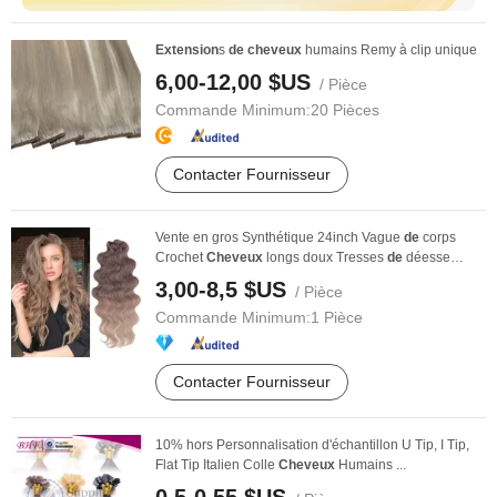
Extension
s
de
cheveux
humains Remy à clip unique
6,00-12,00 $US
/ Pièce
Commande Minimum:
20 Pièces
Contacter Fournisseur
Vente en gros Synthétique 24inch Vague
de
corps
Crochet
Cheveux
longs doux Tresses
de
déesse
Cheveux
...
3,00-8,5 $US
/ Pièce
Commande Minimum:
1 Pièce
Contacter Fournisseur
10% hors Personnalisation d'échantillon U Tip, I Tip,
Flat Tip Italien Colle
Cheveux
Humains ...