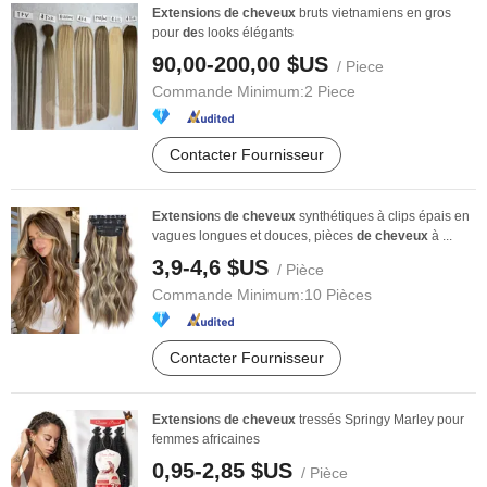
Extension
s
de
cheveux
bruts vietnamiens en gros
pour
de
s looks élégants
90,00-200,00 $US
/ Piece
Commande Minimum:
2 Piece
Contacter Fournisseur
Extension
s
de
cheveux
synthétiques à clips épais en
vagues longues et douces, pièces
de
cheveux
à ...
3,9-4,6 $US
/ Pièce
Commande Minimum:
10 Pièces
Contacter Fournisseur
Extension
s
de
cheveux
tressés Springy Marley pour
femmes africaines
0,95-2,85 $US
/ Pièce