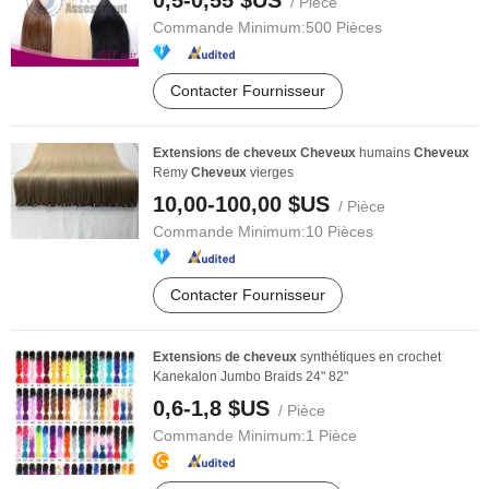
0,5-0,55 $US
/ Pièce
Commande Minimum:
500 Pièces
Contacter Fournisseur
Extension
s
de
cheveux
Cheveux
humains
Cheveux
Remy
Cheveux
vierges
10,00-100,00 $US
/ Pièce
Commande Minimum:
10 Pièces
Contacter Fournisseur
Extension
s
de
cheveux
synthétiques en crochet
Kanekalon Jumbo Braids 24" 82"
0,6-1,8 $US
/ Pièce
Commande Minimum:
1 Pièce