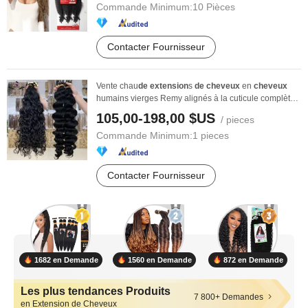
Commande Minimum:
10 Pièces
Contacter Fournisseur
Vente chau
de
extension
s
de
cheveux
en
cheveux
humains vierges Remy alignés à la cuticule complète,
...
105,00-198,00 $US
/ pieces
Commande Minimum:
1 pieces
Contacter Fournisseur
1682 en Demande
1560 en Demande
872 en Demande
Les plus tendances Produits
7 800+ Demandes
en Extension de Cheveux