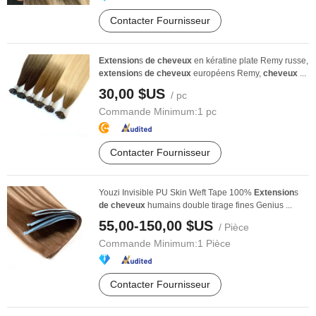
Contacter Fournisseur
Extension
s
de
cheveux
en kératine plate Remy russe,
extension
s
de
cheveux
européens Remy,
cheveux
...
30,00 $US
/ pc
Commande Minimum:
1 pc
Contacter Fournisseur
Youzi Invisible PU Skin Weft Tape 100%
Extension
s
de
cheveux
humains double tirage fines Genius ...
55,00-150,00 $US
/ Pièce
Commande Minimum:
1 Pièce
Contacter Fournisseur