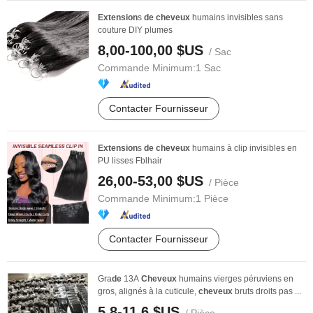
Extension
s
de
cheveux
humains invisibles sans
couture DIY plumes
8,00-100,00 $US
/ Sac
Commande Minimum:
1 Sac
Contacter Fournisseur
Extension
s
de
cheveux
humains à clip invisibles en
PU lisses Fblhair
26,00-53,00 $US
/ Pièce
Commande Minimum:
1 Pièce
Contacter Fournisseur
Gra
de
13A
Cheveux
humains vierges péruviens en
gros, alignés à la cuticule,
cheveux
bruts droits pas ...
5,8-11,6 $US