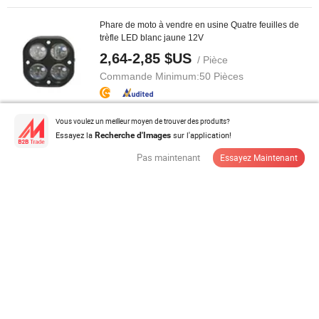
Phare de moto à vendre en usine Quatre feuilles de
trèfle LED blanc jaune 12V
2,64-2,85 $US
/ Pièce
Commande Minimum:
50 Pièces
Contacter Fournisseur
Vous voulez un meilleur moyen de trouver des produits?
Essayez la
sur l'application!
Recherche d'Images
Pas maintenant
Essayez Maintenant
Fabriqué en Chine Pièces de rechange automobiles
RAV4 2022 Lampe de brouillard ...
2,5 $US
/ Pièce
Commande Minimum:
100 Pièces
Contacter Fournisseur