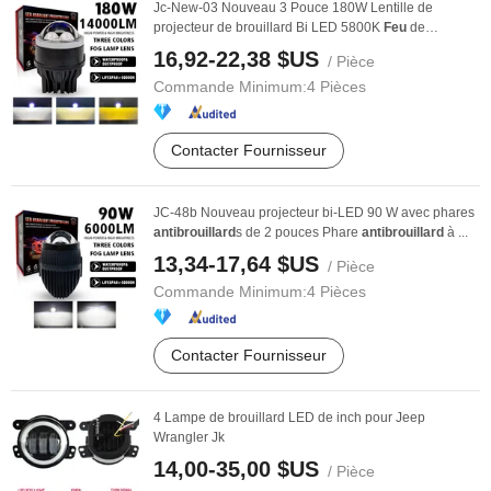
Jc-New-03 Nouveau 3 Pouce 180W Lentille de
projecteur de brouillard Bi LED 5800K
Feu
de
brouillard à ...
16,92-22,38 $US
/ Pièce
Commande Minimum:
4 Pièces
Contacter Fournisseur
JC-48b Nouveau projecteur bi-LED 90 W avec phares
antibrouillard
s de 2 pouces Phare
antibrouillard
à ...
13,34-17,64 $US
/ Pièce
Commande Minimum:
4 Pièces
Contacter Fournisseur
4 Lampe de brouillard LED de inch pour Jeep
Wrangler Jk
14,00-35,00 $US
/ Pièce