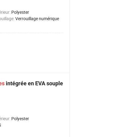
érieur:
Polyester
ouillage:
Verrouillage numérique
es
intégrée en EVA souple
érieur:
Polyester
S