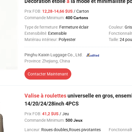
Décoration étoile
à
la mode et minimaliste p
Prix FOB
:
/ Carton
12,28-14,66 $US
Commande Minimum:
400 Cartons
Type de fermeture:
Fermeture éclair
Couleur:
Gris
Extensibilité:
Extensible
Fonctionnali
Matériau intérieur:
Polyester
Taille:
24 po
Pinghu Kaixin Luggage Co., Ltd.
Province: Zhejiang, China
Contacter Maintenant
Valise
à
roulettes
universelle en gros, ensem
14/20/24/28inch 4PCS
Prix FOB
:
/ Jeu
41,2 $US
Commande Minimum:
500 Jeux
Lanceur:
Roues doubles,Roues pivotantes
Fonctionnali