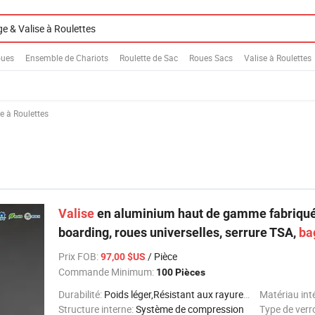
oues
Ensemble de Chariots
Roulette de Sac
Roues Sacs
Valise à Roulettes
e à Roulettes
Valise
en aluminium haut de gamme fabriquée
boarding, roues universelles, serrure TSA,
ba
Prix FOB
:
/ Pièce
97,00 $US
Commande Minimum:
100 Pièces
Durabilité:
Poids léger,Résistant aux rayures,Résistant aux chocs,Imperméable
Matériau int
Structure interne:
Système de compression
Type de verr