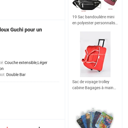
19 Sac bandoulière mini
en polyester personnalisé
pour homme, sac à taille,
doux Guchi pour un
épaule, fessier, escalade,
sacs pour téléphone
mobile, randonnée, sport,
petit sac à bandoulière en
coton, sac de poitrine
té:
Couche extensible,Léger
on
iot:
Double Bar
Sac de voyage trolley
cabine Bagages à main
20" 40 L 22"pouce 50L
Rolling Duffle étanche
Oxford valise à roulettes