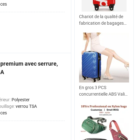
uces
Chariot de la qualité de
fabrication de bagages
valise Spinner Mallette de
voyage
 premium avec serrure,
SA
En gros 3 PCS
concurrentielle ABS Valise
érieur:
Polyester
Bagages Les bagages de
ouillage:
verrou TSA
voyage fixe
uces