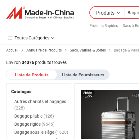
Produits
Produits Rapides
:
Sacs à R
Toutes Catégories
Accueil
Annuaire de Produits
Sacs, Valises & Boîtes
Bagage & Valis
Environ
produits trouvés
34376
Liste de Produits
Liste de Fournisseurs
Catalogue
Vidéo
Autres chariots et bagages
(228)
Bagage pliable
(126)
Bagage rigide
(9646)
Bagage sous le siège
(1628)