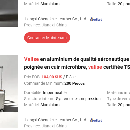
Matériel:
Aluminium
Taille:
20 po
Jiangxi Chengleke Leather Co., Ltd
Province: Jiangxi, China
Contacter Maintenant
Valise
en aluminium de qualité aéronautique
poignée en cuir microfibre,
valise
certifiée T
Prix FOB
:
/ Pièce
104,00 $US
Commande Minimum:
200 Pièces
Durabilité:
Imperméable
Matériau int
Structure interne:
Système de compression
Type de verr
Matériel:
Aluminium
Taille:
20 po
Jiangxi Chengleke Leather Co., Ltd
Province: Jiangxi, China