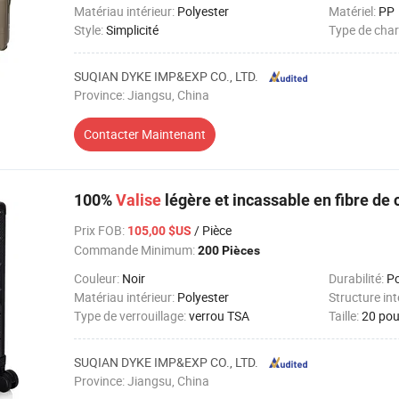
Matériau intérieur:
Polyester
Matériel:
PP
Style:
Simplicité
Type de char
SUQIAN DYKE IMP&EXP CO., LTD.
Province: Jiangsu, China
Contacter Maintenant
100%
Valise
légère et incassable en fibre de
Prix FOB
:
/ Pièce
105,00 $US
Commande Minimum:
200 Pièces
Couleur:
Noir
Durabilité:
Poid
Matériau intérieur:
Polyester
Structure in
Type de verrouillage:
verrou TSA
Taille:
20 po
SUQIAN DYKE IMP&EXP CO., LTD.
Province: Jiangsu, China