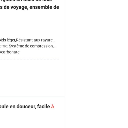
s de voyage, ensemble de
s léger,Résistant aux rayures,Résistant aux chocs,Imperméable
terne:
Système de compression,Couche extensible
ycarbonate
roule en douceur, facile
à