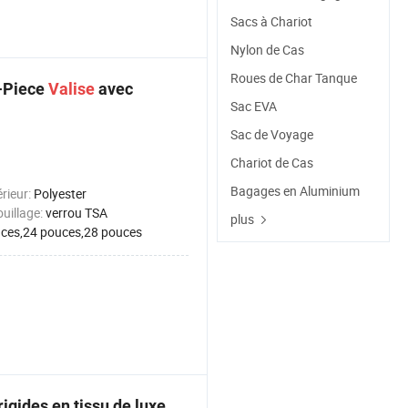
Sacs à Chariot
Nylon de Cas
Roues de Char Tanque
3-Piece
Valise
avec
Sac EVA
Sac de Voyage
Chariot de Cas
Bagages en Aluminium
érieur:
Polyester
ouillage:
verrou TSA
plus
ces,24 pouces,28 pouces
rigides en tissu de luxe