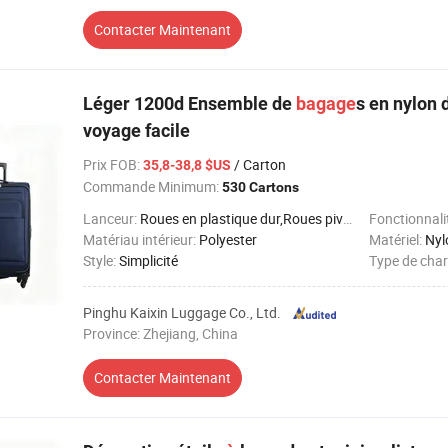
Contacter Maintenant
Léger 1200d Ensemble de
bagage
s en nylon 
voyage facile
Prix FOB
:
/ Carton
35,8-38,8 $US
Commande Minimum:
530 Cartons
Lanceur:
Roues en plastique dur,Roues pivotantes
Fonctionnali
Matériau intérieur:
Polyester
Matériel:
Nyl
Style:
Simplicité
Type de char
Pinghu Kaixin Luggage Co., Ltd.
Province: Zhejiang, China
Contacter Maintenant