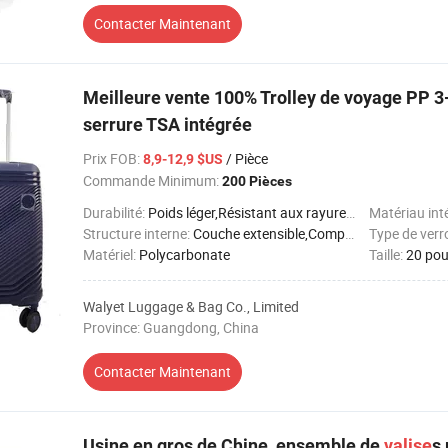
Contacter Maintenant
Meilleure vente 100% Trolley de voyage PP 
serrure TSA intégrée
Prix FOB
:
/ Pièce
8,9-12,9 $US
Commande Minimum:
200 Pièces
Durabilité:
Poids léger,Résistant aux rayures,Résistant aux chocs,Imperméable
Matériau int
Structure interne:
Couche extensible,Compartiments multiples
Type de verr
Matériel:
Polycarbonate
Taille:
20 pou
Walyet Luggage & Bag Co., Limited
Province: Guangdong, China
Contacter Maintenant
Usine en gros de Chine, ensemble de
valise
s 