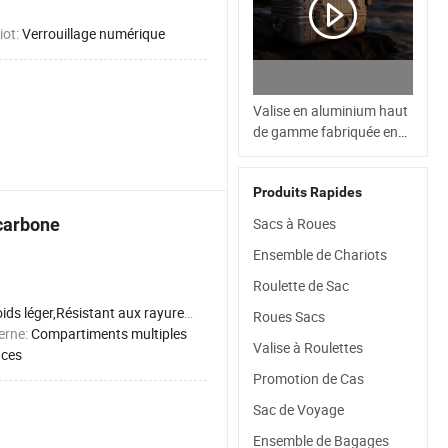
iot:
Verrouillage numérique
Valise en aluminium haut
de gamme fabriquée en
Chine, chariot de
boarding, roues
Produits Rapides
universelles, serrure TSA,
bagages durables
 carbone
Sacs à Roues
Ensemble de Chariots
Roulette de Sac
s léger,Résistant aux rayures,Résistant aux chocs,Imperméable
Roues Sacs
terne:
Compartiments multiples
Valise à Roulettes
uces
Promotion de Cas
Sac de Voyage
Ensemble de Bagages