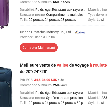
Commande Minimum:
550 Pièces
Durabilité:
Poids léger,Résistant aux rayures,Résistant aux chocs
Matériau int
Structure interne:
Compartiments multiples
Type de verr
Taille:
20 pouces,24 pouces,28 pouces
Style:
Loisir
Xingan Greatchip Industry Co., Ltd.
Province: Jiangxi, China
Contacter Maintenant
Meilleure vente de
valise
de voyage
à
roulett
de 20"/24"/28"
Prix FOB
:
/ Jeu
34,5-36,00 $US
Commande Minimum:
250 Jeux
Durabilité:
Poids léger,Résistant aux rayures,Résistant aux chocs,Imperméable
Matériau int
Structure interne:
Système de compression,Couche extensible,Compartiments multiples
Matériel:
AB
Taille:
20 pouces,24 pouces,28 pouces,32 pouces
Style:
Loisir