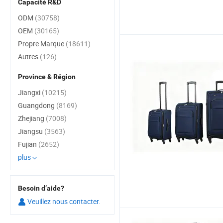
Capacité R&D
ODM
(30758)
OEM
(30165)
Propre Marque
(18611)
Autres
(126)
Province & Région
Jiangxi
(10215)
Guangdong
(8169)
Zhejiang
(7008)
Jiangsu
(3563)
Fujian
(2652)
plus
Besoin d’aide?
Veuillez nous contacter.