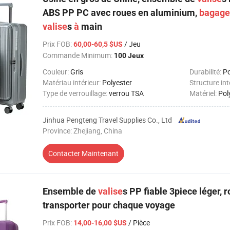
ABS PP PC avec roues en aluminium,
bagage
valise
s
à
main
Prix FOB
:
/ Jeu
60,00-60,5 $US
Commande Minimum:
100 Jeux
Couleur:
Gris
Durabilité:
Poid
Matériau intérieur:
Polyester
Structure in
Type de verrouillage:
verrou TSA
Matériel:
Pol
Jinhua Pengteng Travel Supplies Co., Ltd
Province: Zhejiang, China
Contacter Maintenant
Ensemble de
valise
s PP fiable 3piece léger, 
transporter pour chaque voyage
Prix FOB
:
/ Pièce
14,00-16,00 $US