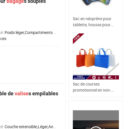
our
bagage
s souples
Sac en néoprène pour
tablette, housse pour
ordinateur portable iPad
té:
Poids léger,Compartiments multifonctionnels
(PC022)
uces
Sac de courses
promotionnel en non-
ble de
valise
s empilables
tissé recyclable avec
poignées personnalisées
pour supermarché
té:
Couche extensible,Léger,Antichoc,À l'épreuve du vol,Imperméable