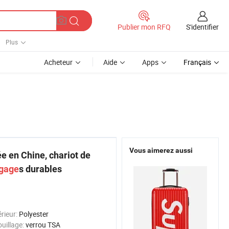
S'identifier
Publier mon RFQ
Plus
Acheteur
Aide
Apps
Français
Vous aimerez aussi
 en Chine, chariot de
gage
s durables
érieur:
Polyester
ouillage:
verrou TSA