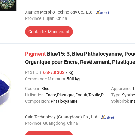
Xiamen Morpho Technology Co., Ltd
Province: Fujian, China
Contacter Maintenant
Pigment
Blue15: 3, Bleu Phthalocyanine, Po
Organique pour Encre, Revêtement, Plastiqu
Prix FOB
:
/ Kg
6,8-7,8 $US
Commande Minimum:
500 kg
Couleur:
Bleu
Apparence:
Utilisation:
Encre,Plastique,Enduit,Textile,Papier,Cuir
Type:
Synthé
Composition:
Phtalocyanine
Solubilité:
Ins
Cala Technology (Guangdong) Co., Ltd
Province: Guangdong, China