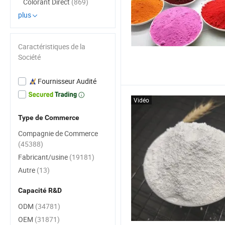
Colorant Direct
(869)
plus
Caractéristiques de la
Société
Fournisseur Audité
Vidéo
Type de Commerce
Compagnie de Commerce
(45388)
Fabricant/usine
(19181)
Autre
(13)
Capacité R&D
ODM
(34781)
OEM
(31871)