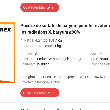
Contacter Maintenant
Poudre de sulfate de baryum pour le revêtem
les radiations X, baryum ≥90%
Prix FOB
:
/ Kg
0,2-1,00 $US
Commande Minimum:
1 kg
Couleur:
Blanc
Apparence:
Utilisation:
Enduit,Céramique,Plastique,Encre,Papier
Type:
Nature
Solubilité:
Solubilité
Composition
Shanghai Furex Petroleum Equipment Co., Ltd.
Province: Shanghai, China
Contacter Maintenant