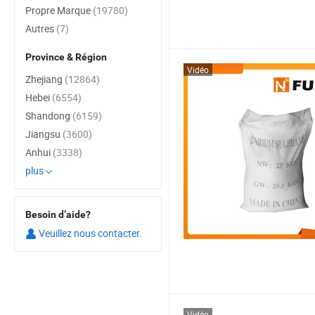
Propre Marque
(19780)
Autres
(7)
Province & Région
Vidéo
Zhejiang
(12864)
Hebei
(6554)
Shandong
(6159)
Jiangsu
(3600)
Anhui
(3338)
plus
Besoin d’aide?
Veuillez nous contacter.
Vidéo