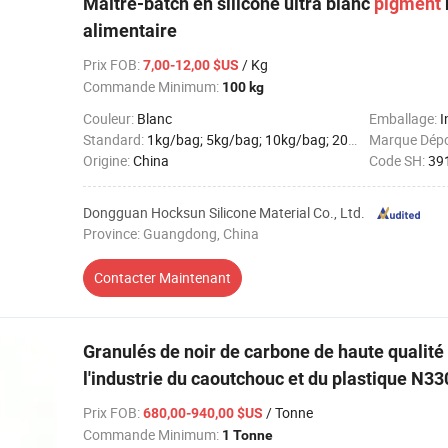
Maître-batch en silicone ultra blanc
pigment
alimentaire
Prix FOB
:
/ Kg
7,00-12,00 $US
Commande Minimum:
100 kg
Couleur:
Blanc
Emballage:
I
Standard:
1kg/bag; 5kg/bag; 10kg/bag; 20kg/bag and etc.
Marque Dép
Origine:
China
Code SH:
39
Dongguan Hocksun Silicone Material Co., Ltd.
Province: Guangdong, China
Contacter Maintenant
Granulés de noir de carbone de haute qualité
l'industrie du caoutchouc et du plastique N
Prix FOB
:
/ Tonne
680,00-940,00 $US
Commande Minimum:
1 Tonne