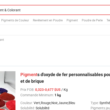
Pigments de Couleur
Revêtement en Poudre
Pigment
Poudre de Perle
Te
ant
Pigment
s d'oxyde de fer personnalisables po
et de brique
Prix FOB
:
/ Kg
0,323-0,677 $US
Commande Minimum:
1 kg
Couleur:
Vert,Rouge,Noir,Jaune,Bleu
Type:
Synthé
Solubilité:
Solubilité
Pigments ja