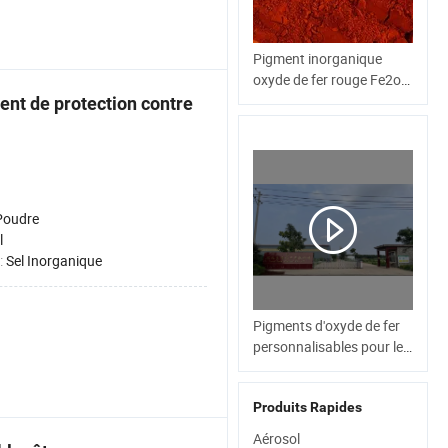
Pigment inorganique
oxyde de fer rouge Fe2o3
oxyde ferrique avec 99%
ent de protection contre
pureté CAS 1309-37-1
Poudre
l
:
Sel Inorganique
Pigments d'oxyde de fer
personnalisables pour les
couleurs de béton et de
brique
Produits Rapides
Aérosol