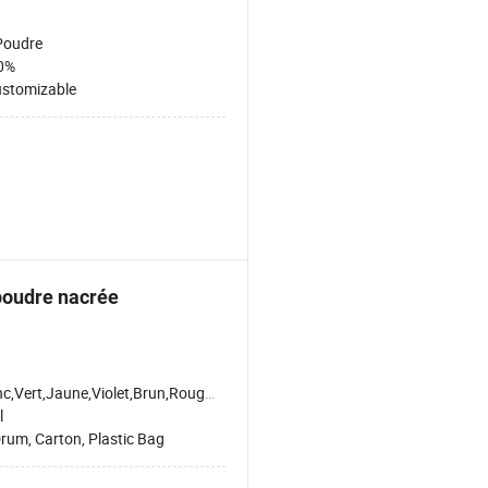
Poudre
0%
stomizable
poudre nacrée
,Vert,Jaune,Violet,Brun,Rouge,Noir,Orange,Bleu
l
rum, Carton, Plastic Bag