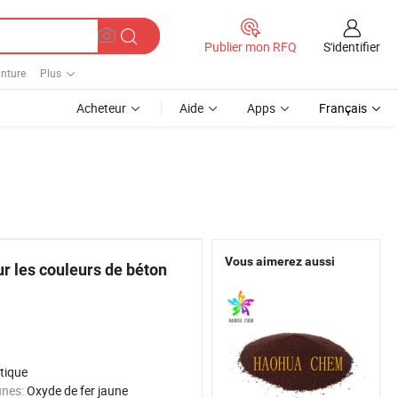
S'identifier
Publier mon RFQ
inture
Plus
Acheteur
Aide
Apps
Français
Vous aimerez aussi
ur les couleurs de béton
tique
unes:
Oxyde de fer jaune