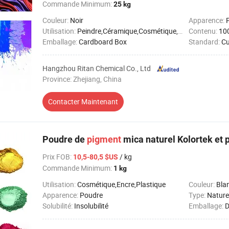
Commande Minimum:
25 kg
Couleur:
Noir
Apparence:
Utilisation:
Peindre,Céramique,Cosmétique,Plastique,Cuir,Papier,Textile
Contenu:
10
Emballage:
Cardboard Box
Standard:
Cu
Hangzhou Ritan Chemical Co., Ltd
Province: Zhejiang, China
Contacter Maintenant
Poudre de
pigment
mica naturel Kolortek et 
Prix FOB
:
/ kg
10,5-80,5 $US
Commande Minimum:
1 kg
Utilisation:
Cosmétique,Encre,Plastique
Couleur:
Blanc
Apparence:
Poudre
Type:
Nature
Solubilité:
Insolubilité
Emballage:
D