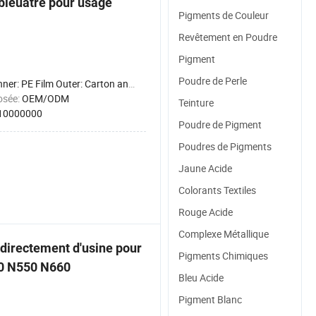
bleuâtre pour usage
Pigments de Couleur
Revêtement en Poudre
Pigment
Poudre de Perle
nner: PE Film Outer: Carton and Pallet
osée:
OEM/ODM
Teinture
10000000
Poudre de Pigment
Poudres de Pigments
Jaune Acide
Colorants Textiles
Rouge Acide
Complexe Métallique
 directement d'usine pour
Pigments Chimiques
330 N550 N660
Bleu Acide
Pigment Blanc