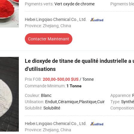
Pigments verts:
Vert oxyde de chrome
Pigments bl
Hebei Lingqiao Chemical Co., Ltd.
Province: Zhejiang, China
Contacter Maintenant
Le dioxyde de titane de qualité industrielle 
d'utilisations
Prix FOB
:
/ Tonne
200,00-500,00 $US
Commande Minimum:
1 Tonne
Couleur:
Blanc
Apparence:
Utilisation:
Enduit,Céramique,Plastique,Cuir
Type:
Synthé
Solubilité:
Solubilité
Composition
Hebei Lingqiao Chemical Co., Ltd.
Province: Zhejiang, China