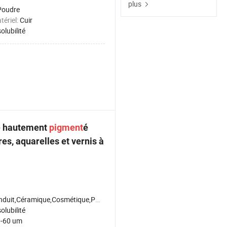
plus
Poudre
ériel:
Cuir
olubilité
é hautement
pigment
é
s, aquarelles et vernis à
uit,Céramique,Cosmétique,Plastique,Cuir,Encre,Papier,Textile
olubilité
-60 um