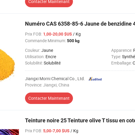
Contacter Maintenant
Numéro CAS 6358-85-6 Jaune de benzidine
Prix FOB
:
/ Kg
1,00-20,00 $US
Commande Minimum:
500 kg
Couleur:
Jaune
Apparence:
Utilisation:
Encre
Type:
Synthé
Solubilité:
Solubilité
Emballage:
C
Jiangxi Morni Chemical Co., Ltd.
Province: Jiangxi, China
Contacter Maintenant
Teinture noire 25 Teinture olive T tissu en cot
Prix FOB
:
/ Kg
5,00-7,00 $US