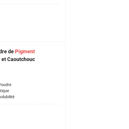
udre de
Pigment
e et Caoutchouc
Poudre
tique
olubilité