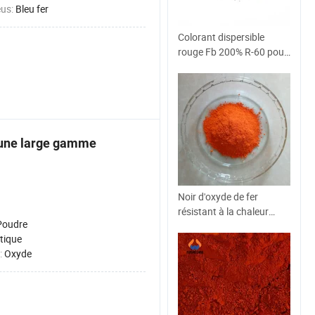
eus:
Bleu fer
Colorant dispersible
rouge Fb 200% R-60 pour
tissu en polyester
a une large gamme
Noir d'oxyde de fer
résistant à la chaleur
Poudre
utilisé dans la peinture et
tique
le revêtement en
:
Oxyde
plastique