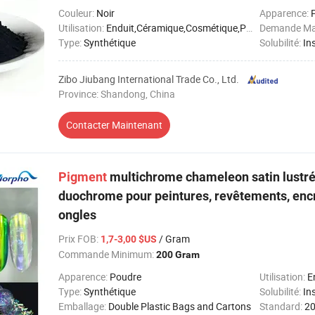
Couleur:
Noir
Apparence:
Utilisation:
Enduit,Céramique,Cosmétique,Plastique,Cuir,Encre,Papier,Textile
Demande Mat
Type:
Synthétique
Solubilité:
Ins
Zibo Jiubang International Trade Co., Ltd.
Province: Shandong, China
Contacter Maintenant
Pigment
multichrome chameleon satin lustr
duochrome pour peintures, revêtements, encre
ongles
Prix FOB
:
/ Gram
1,7-3,00 $US
Commande Minimum:
200 Gram
Apparence:
Poudre
Utilisation:
End
Type:
Synthétique
Solubilité:
Ins
Emballage:
Double Plastic Bags and Cartons
Standard:
20