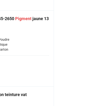
 45-2650
Pigment
jaune 13
Poudre
tique
arton
on teinture vat