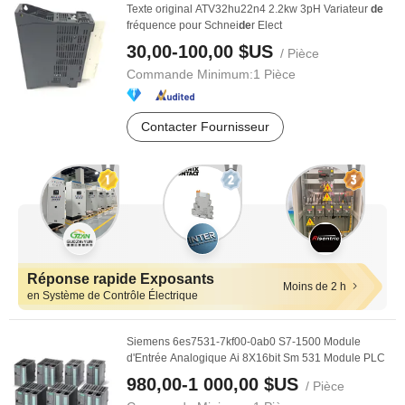
Texte original ATV32hu22n4 2.2kw 3pH Variateur
de
fréquence pour Schnei
de
r Elect
30,00-100,00 $US
/ Pièce
Commande Minimum:
1 Pièce
Contacter Fournisseur
Réponse rapide Exposants
Moins de 2 h
en Système de Contrôle Électrique
Siemens 6es7531-7kf00-0ab0 S7-1500 Module
d'Entrée Analogique Ai 8X16bit Sm 531 Module PLC
980,00-1 000,00 $US
/ Pièce