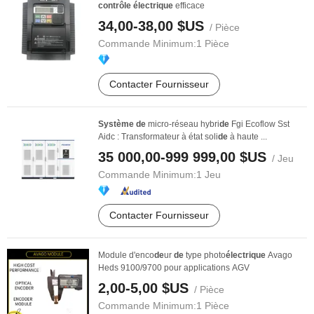
contrôle
électrique
efficace
34,00-38,00 $US
/ Pièce
Commande Minimum:
1 Pièce
Contacter Fournisseur
Système
de
micro-réseau hybri
de
Fgi Ecoflow Sst
Aidc : Transformateur à état soli
de
à haute ...
35 000,00-999 999,00 $US
/ Jeu
Commande Minimum:
1 Jeu
Contacter Fournisseur
Module d'enco
de
ur
de
type photo
électrique
Avago
Heds 9100/9700 pour applications AGV
2,00-5,00 $US
/ Pièce
Commande Minimum:
1 Pièce