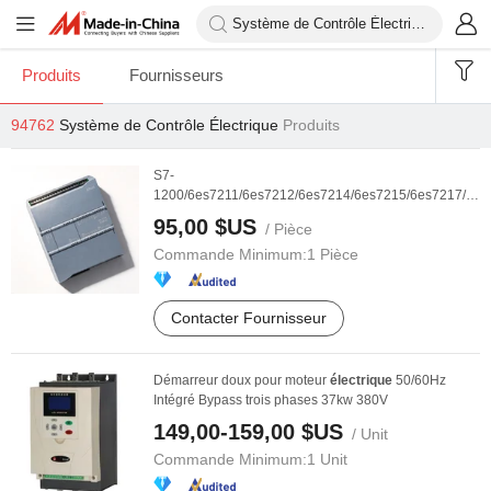
Produits
Fournisseurs
94762
Système de Contrôle Électrique
Produits
S7-
1200/6es7211/6es7212/6es7214/6es7215/6es7217/6es
...
95,00 $US
/ Pièce
Commande Minimum:
1 Pièce
Contacter Fournisseur
Démarreur doux pour moteur
électrique
50/60Hz
Intégré Bypass trois phases 37kw 380V
149,00-159,00 $US
/ Unit
Commande Minimum:
1 Unit