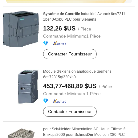
Système
de
Contrôle
Industriel Avancé 6es7211-
1be40-0xb0 PLC pour Siemens
132,26 $US
/ Pièce
Commande Minimum:
1 Pièce
Contacter Fournisseur
Module d'extension analogique Siemens
6es72315qf320xb0
453,77-468,89 $US
/ Pièce
Commande Minimum:
1 Pièce
Contacter Fournisseur
pour Sch/Nei
de
r Alimentation AC Haute Efficacité
Bmxcps2000 pour Schnei/
De
r Modicon X80 PLC