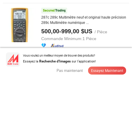
287c 289c Multimètre neuf et original haute précision
289c Multimètre numérique ...
500,00-999,00 $US
/ Pièce
Commande Minimum:
1 Pièce
Vous voulez un meilleur moyen de trouver des produits?
Contacter Fournisseur
Essayez la
sur l'application!
Recherche d'Images
Pas maintenant
Essayez Maintenant
Module de relais enfichable personnalisable Omron
module compact à vis avec ...
19,8-21,00 $US
/ Pièce
Commande Minimum:
1 Pièce
Contacter Fournisseur
Barrière de sécurité isolée personnalisable Hart anti-