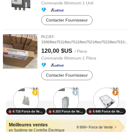
Commande Minimum:
1 Unit
Contacter Fournisseur
PLC/S7-
1500/6es7511/6es7512/6es7521/6es7522/6es7531/6es7
...
120,00 $US
/ Pièce
Commande Minimum:
1 Pièce
Contacter Fournisseur
6 716 Force de Vente
6 203 Force de Vente
5 846 Force de Vente
Meilleures ventes
9 999+ Force de Vente
en Système de Contrôle Électrique