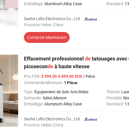
Emballage:
Aluminum Alloy Case
Standard:
1
Sanhe Lefis Electronics Co., Ltd.
Province: Hebei, China
Contacter Maintenant
Effacement professionnel
de
tatouages avec u
picosecon
de
à haute vitesse
Prix FOB
:
/ Pièce
5 599,00-5 899,00 $US
Commande Minimum:
1 Pièce
Type:
Équipement de Soin Anti-Rides
Théorie:
Las
Demande:
Salon,Maison
Portable:
No
Emballage:
Aluminum Alloy Case
Standard:
1
Sanhe Lefis Electronics Co., Ltd.
Province: Hebei, China