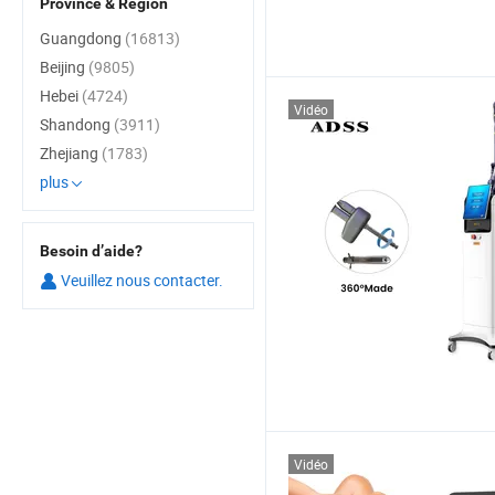
Province & Région
Guangdong
(16813)
Beijing
(9805)
Hebei
(4724)
Vidéo
Shandong
(3911)
Zhejiang
(1783)
plus
Besoin d’aide?
Veuillez nous contacter.
Vidéo