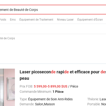
Poids
Ems
Équipement de Traitement
Niveau Laser
Équipement d'Écran
té de Corps
Laser picosecon
de
rapi
de
et efficace pour
de
peau
Prix FOB
:
/ Pièce
5 599,00-5 899,00 $US
Commande Minimum:
1 Pièce
Type:
Équipement de Soin Anti-Rides
Théorie:
Las
Demande:
Salon,Maison
Portable:
No