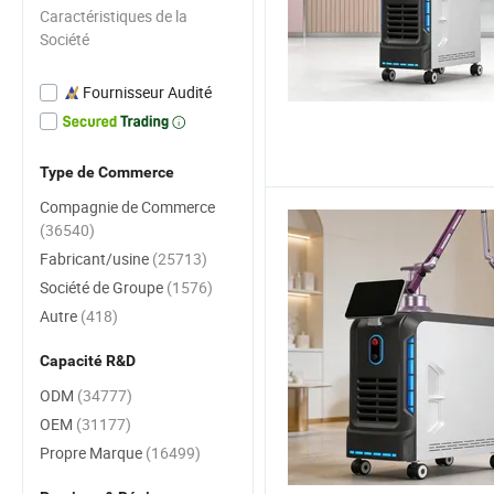
Caractéristiques de la
Société
Fournisseur Audité
Type de Commerce
Compagnie de Commerce
(36540)
Fabricant/usine
(25713)
Société de Groupe
(1576)
Autre
(418)
Capacité R&D
ODM
(34777)
OEM
(31177)
Propre Marque
(16499)