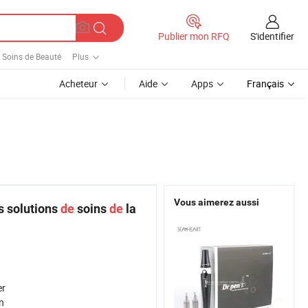
S'identifier
Publier mon RFQ
Soins de Beauté
Plus
Acheteur
Aide
Apps
Français
Vous aimerez aussi
s solutions
de
soins
de
la
er
n