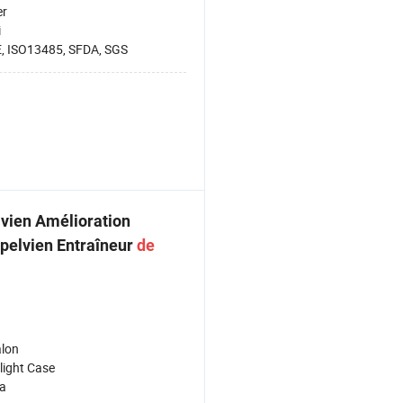
er
i
, ISO13485, SFDA, SGS
vien Amélioration
 pelvien Entraîneur
de
lon
light Case
a