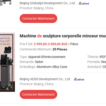
Beijing Globalipl Development Co., Ltd.
Province: Beijing, China
Contacter Maintenant
Machine
de
sculpture corporelle minceur m
Prix FOB
:
/ Pièce
2 999,00-3 500,00 $US
Commande Minimum:
20 Pièces
Type:
Appareil d'Amincissement
Théorie:
Rf(F
Demande:
Salon
Portable:
No
Emballage:
Aluminum Alloy Case
Standard:
C
Beijing ADSS Development Co., Ltd.
Province: Beijing, China
Contacter Maintenant