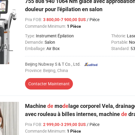
755 808 940 1064 Nm glace avec approbation
douleur pour l'épilation en salon
Prix FOB
:
/ Pièce
3 800,00-7 900,00 $US
Commande Minimum:
1 Pièce
Type:
Instrument Épilation
Théorie:
Las
Demande:
Salon
Portable:
No
Emballage:
Air Box
Standard:
53
Beijing Nubway S & T Co., Ltd.
Province: Beijing, China
Contacter Maintenant
Machine
de
mo
de
lage corporel Vela, draina
avec rouleau à billes internes, machine
de
dr
Prix FOB
:
/ Pièce
2 999,00-3 299,00 $US
Commande Minimum:
1 Pièce