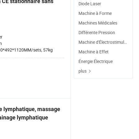
 CE stationnaire sans
Diode Laser
Machine à Forme
Machines Médicales
Différente Pression
er
Machine d'Électrostimulation
n
0*492*1120MM/sets, 57kg
Machine à Effet
Énergie Électrique
plus
ge lymphatique, massage
ainage lymphatique