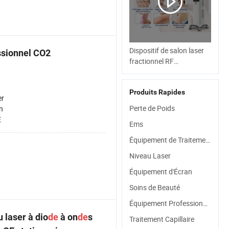
Dispositif de salon laser
ssionnel CO2
fractionnel RF
professionnel CO2
Produits Rapides
er
Perte de Poids
n
E
Ems
Équipement de Traitement
Niveau Laser
Équipement d'Écran
Soins de Beauté
Équipement Professionnel
 laser à dio
de
à on
de
s
Traitement Capillaire