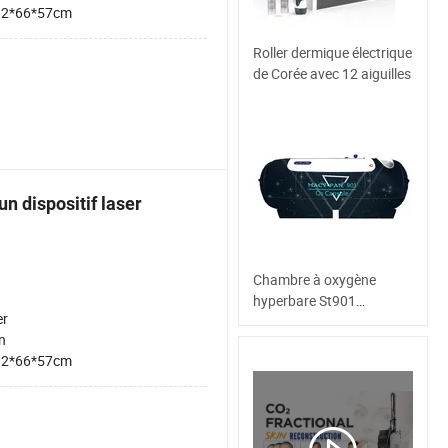
32*66*57cm
Roller dermique électrique
de Corée avec 12 aiguilles
n dispositif laser
Chambre à oxygène
hyperbare St901
er
Équipement de beauté de
n
la peau Raffermissement
32*66*57cm
de la peau