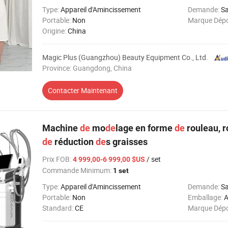
Type:
Appareil d'Amincissement
Demande:
Sa
Portable:
Non
Marque Dép
Origine:
China
Magic Plus (Guangzhou) Beauty Equipment Co., Ltd.
Province: Guangdong, China
Contacter Maintenant
Machine
de
mo
de
lage en forme
de
rouleau, r
de
réduction
de
s graisses
Prix FOB
:
/ set
4 999,00-6 999,00 $US
Commande Minimum:
1 set
Type:
Appareil d'Amincissement
Demande:
Sa
Portable:
Non
Emballage:
A
Standard:
CE
Marque Dép