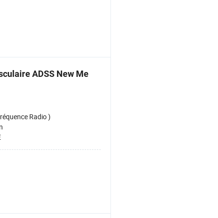
usculaire ADSS New Me
réquence Radio )
n
E