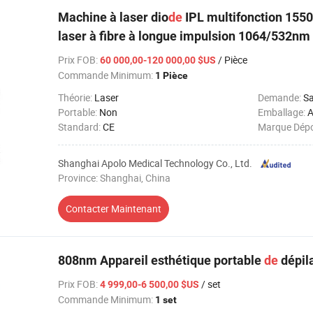
Machine à laser dio
de
IPL multifonction 15
laser à fibre à longue impulsion 1064/532n
Prix FOB
:
/ Pièce
60 000,00-120 000,00 $US
Commande Minimum:
1 Pièce
Théorie:
Laser
Demande:
Sa
Portable:
Non
Emballage:
A
Standard:
CE
Marque Dép
Shanghai Apolo Medical Technology Co., Ltd.
Province: Shanghai, China
Contacter Maintenant
808nm Appareil esthétique portable
de
dépila
Prix FOB
:
/ set
4 999,00-6 500,00 $US
Commande Minimum:
1 set