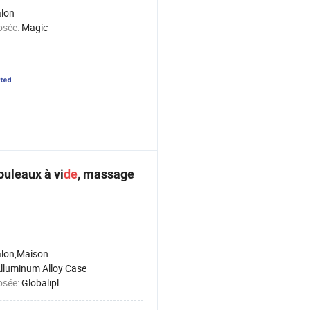
lon
osée:
Magic
ouleaux à vi
de
, massage
lon,Maison
lluminum Alloy Case
osée:
Globalipl