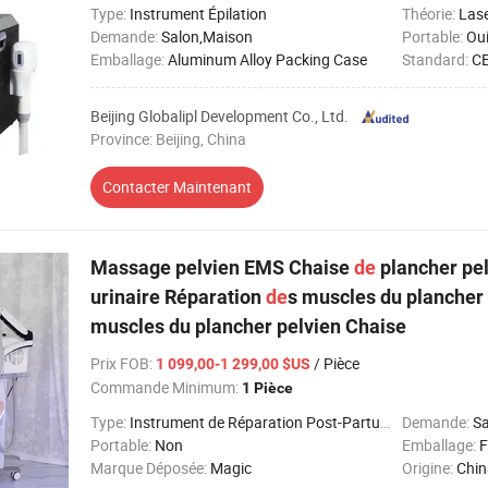
Type:
Instrument Épilation
Théorie:
Las
Demande:
Salon,Maison
Portable:
Ou
Emballage:
Aluminum Alloy Packing Case
Standard:
CE
Beijing Globalipl Development Co., Ltd.
Province: Beijing, China
Contacter Maintenant
Massage pelvien EMS Chaise
de
plancher pel
urinaire Réparation
de
s muscles du plancher
muscles du plancher pelvien Chaise
Prix FOB
:
/ Pièce
1 099,00-1 299,00 $US
Commande Minimum:
1 Pièce
Type:
Instrument de Réparation Post-Partum
Demande:
Sa
Portable:
Non
Emballage:
F
Marque Déposée:
Magic
Origine:
Chin