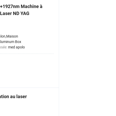
50+1927nm Machine à
m Laser ND YAG
lon,Maison
luminum Box
osée:
med apolo
tion au laser