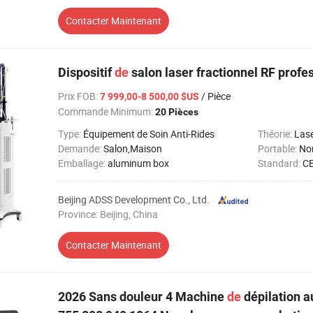
Contacter Maintenant
Dispositif
de
salon laser fractionnel RF profe
Prix FOB
:
/ Pièce
7 999,00-8 500,00 $US
Commande Minimum:
20 Pièces
Type:
Équipement de Soin Anti-Rides
Théorie:
Las
Demande:
Salon,Maison
Portable:
No
Emballage:
aluminum box
Standard:
C
Beijing ADSS Development Co., Ltd.
Province: Beijing, China
Contacter Maintenant
2026 Sans douleur 4 Machine
de
dépilation au