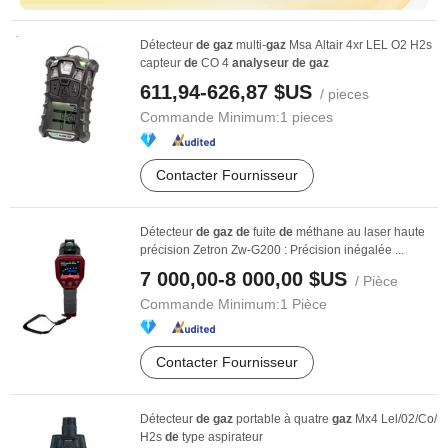
Détecteur
de
gaz
multi-
gaz
Msa Altair 4xr LEL O2 H2s
capteur
de
CO 4
analyseur
de
gaz
611,94-626,87 $US
/ pieces
Commande Minimum:
1 pieces
Contacter Fournisseur
Détecteur
de
gaz
de
fuite
de
méthane au laser haute
précision Zetron Zw-G200 : Précision inégalée ...
7 000,00-8 000,00 $US
/ Pièce
Commande Minimum:
1 Pièce
Contacter Fournisseur
Détecteur
de
gaz
portable à quatre
gaz
Mx4 Lel/02/Co/
H2s
de
type aspirateur