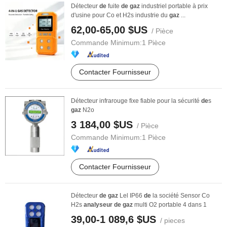
Détecteur
de
fuite
de
gaz
industriel portable à prix
d'usine pour Co et H2s industrie du
gaz
...
62,00-65,00 $US
/ Pièce
Commande Minimum:
1 Pièce
Contacter Fournisseur
Détecteur infrarouge fixe fiable pour la sécurité
de
s
gaz
N2o
3 184,00 $US
/ Pièce
Commande Minimum:
1 Pièce
Contacter Fournisseur
Détecteur
de
gaz
Lel IP66
de
la société Sensor Co
H2s
analyseur
de
gaz
multi O2 portable 4 dans 1
39,00-1 089,6 $US
/ pieces