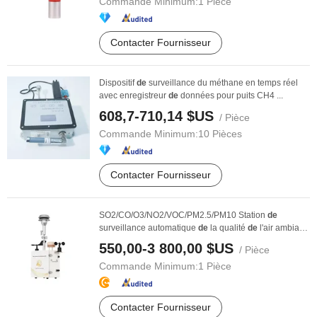
Commande Minimum:
1 Pièce
Contacter Fournisseur
Dispositif
de
surveillance du méthane en temps réel
avec enregistreur
de
données pour puits CH4 ...
608,7-710,14 $US
/ Pièce
Commande Minimum:
10 Pièces
Contacter Fournisseur
SO2/CO/O3/NO2/VOC/PM2.5/PM10 Station
de
surveillance automatique
de
la qualité
de
l'air ambiant
...
550,00-3 800,00 $US
/ Pièce
Commande Minimum:
1 Pièce
Contacter Fournisseur