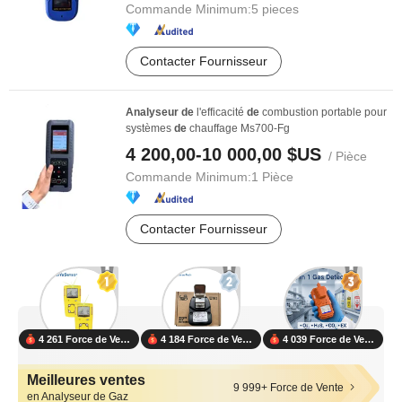
Commande Minimum:
5 pieces
Contacter Fournisseur
Analyseur
de
l'efficacité
de
combustion portable pour
systèmes
de
chauffage Ms700-Fg
4 200,00-10 000,00 $US
/ Pièce
Commande Minimum:
1 Pièce
Contacter Fournisseur
4 261 Force de Vente
4 184 Force de Vente
4 039 Force de Vente
Meilleures ventes
9 999+ Force de Vente
en Analyseur de Gaz