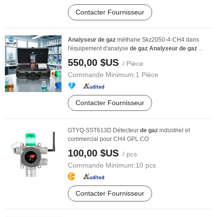
Contacter Fournisseur
Analyseur
de
gaz
méthane Skz2050-4-CH4 dans
l'équipement d'analyse
de
gaz
Analyseur
de
gaz
...
550,00 $US
/ Pièce
Commande Minimum:
1 Pièce
Contacter Fournisseur
GTYQ-SST613D Détecteur
de
gaz
industriel et
commercial pour CH4 GPL CO
100,00 $US
/ pcs
Commande Minimum:
10 pcs
Contacter Fournisseur