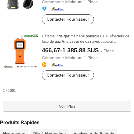
Commande Minimum:
1 Pièce
Contacter Fournisseur
Détecteur
de
gaz
méthane portable CH4 Détecteur
de
fuite
de
gaz
Analyseur
de
gaz
avec capteur ...
466,67-1 385,88 $US
/ Pièce
Commande Minimum:
1 Pièce
Contacter Fournisseur
1
/
1001
Voir Plus
Produits Rapides
Hygromètre
Pile à Hydrogène
Analyseur de Batterie