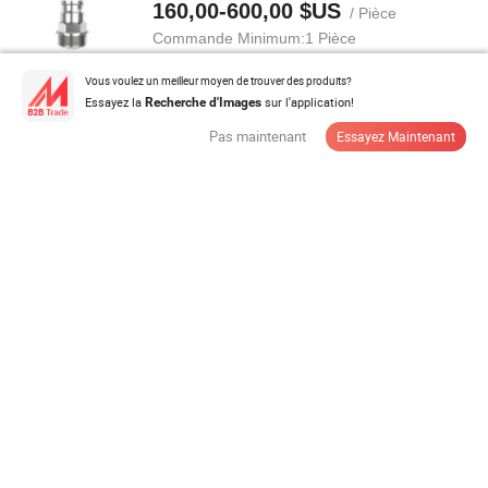
160,00-600,00 $US
/ Pièce
Commande Minimum:
1 Pièce
Vous voulez un meilleur moyen de trouver des produits?
Contacter Fournisseur
Essayez la
sur l'application!
Recherche d'Images
Pas maintenant
Essayez Maintenant
Fabricant 0.2% Précision 4-20mA Débitmètre
magnétique compact pour eaux usées ...
220,00-355,00 $US
/ Pièce
Commande Minimum:
1 Pièce
Contacter Fournisseur
Débitmètre volumétrique à piston en laiton classe C,
R160/R200
10,00-12,00 $US
/ Pièce