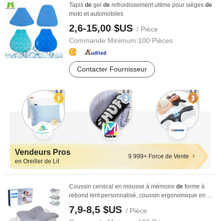
Tapis
de
gel
de
refroidissement ultime pour sièges
de
moto et automobiles
2,6-15,00 $US
/ Pièce
Commande Minimum:
100 Pièces
Contacter Fournisseur
Vendeurs Pros
9 999+ Force de Vente
en Oreiller de Lit
Coussin cervical en mousse à mémoire
de
forme à
rebond lent personnalisé, coussin ergonomique en ...
7,9-8,5 $US
/ Pièce