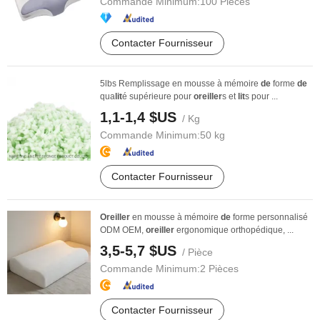
Commande Minimum:
100 Pièces
Contacter Fournisseur
5lbs Remplissage en mousse à mémoire
de
forme
de
qua
lit
é supérieure pour
oreiller
s et
lit
s pour ...
1,1-1,4 $US
/ Kg
Commande Minimum:
50 kg
Contacter Fournisseur
Oreiller
en mousse à mémoire
de
forme personnalisé
ODM OEM,
oreiller
ergonomique orthopédique, ...
3,5-5,7 $US
/ Pièce
Commande Minimum:
2 Pièces
Contacter Fournisseur