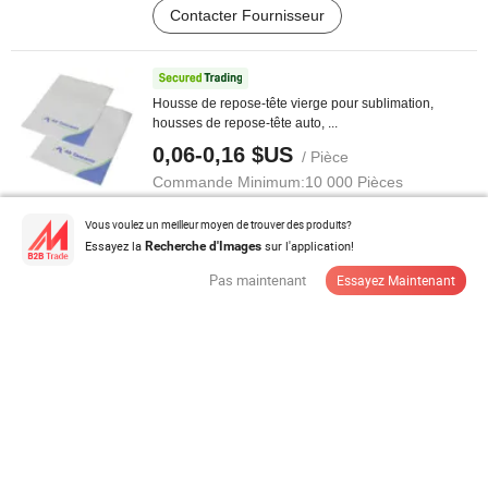
Contacter Fournisseur
Housse de repose-tête vierge pour sublimation,
housses de repose-tête auto, ...
0,06-0,16 $US
/ Pièce
Commande Minimum:
10 000 Pièces
Vous voulez un meilleur moyen de trouver des produits?
Contacter Fournisseur
Essayez la
sur l'application!
Recherche d'Images
Pas maintenant
Essayez Maintenant
Oreiller de tête en coton respirant pour bébé nouveau-
né
3,00-3,5 $US
/ Pièce
Commande Minimum:
500 Pièces
Contacter Fournisseur