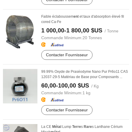
Faible éclaboussem
en
t et taux d'absorption élevé fil
cored Ca-Fe
1 000,00-1 800,00 $US
/ Tonne
Commande Minimum:
20 Tonnes
Contacter Fournisseur
99.99% Oxyde de Praséodyme Nano Pur Pr6o11 CAS
12037-29-5 Matériau de Base pour Composants ...
60,00-100,00 $US
/ Kg
Commande Minimum:
1 kg
Contacter Fournisseur
La CE
Métal
Lump
Terre
s
Rare
s Lanthane Cérium