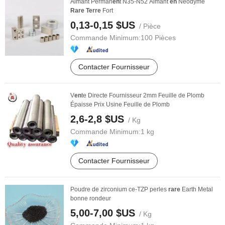
Aimant Perman
en
t N35-N52 Aimant
en
Néodyme
Rare
Terre
Fort
0,13-0,15 $US
/ Pièce
Commande Minimum:
100 Pièces
Contacter Fournisseur
V
en
te Directe Fournisseur 2mm Feuille de Plomb
Épaisse Prix Usine Feuille de Plomb
2,6-2,8 $US
/ Kg
Commande Minimum:
1 kg
Contacter Fournisseur
Poudre de zirconium ce-TZP perles
rare
Earth Metal
bonne rondeur
5,00-7,00 $US
/ Kg