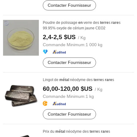
Contacter Fournisseur
Poudre de polissage
en
verre des
terre
s
rare
s
99.95% oxyde de cérium jaune CEO2
2,4-2,5 $US
/ Kg
Commande Minimum:
1 000 kg
Contacter Fournisseur
Lingot de
métal
néodyme des
terre
s
rare
s
60,00-120,00 $US
/ Kg
Commande Minimum:
1 kg
Contacter Fournisseur
Prix du
métal
néodyme des
terre
s
rare
s