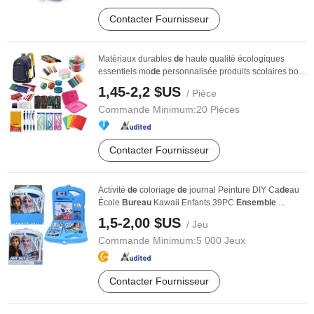
Contacter Fournisseur
Matériaux durables
de
haute qualité écologiques
essentiels mo
de
personnalisée produits scolaires bon
...
1,45-2,2 $US
/ Pièce
Commande Minimum:
20 Pièces
Contacter Fournisseur
Activité
de
coloriage
de
journal Peinture DIY Ca
de
au
École
Bureau
Kawaii Enfants 39PC
Ensemble
...
1,5-2,00 $US
/ Jeu
Commande Minimum:
5 000 Jeux
Contacter Fournisseur