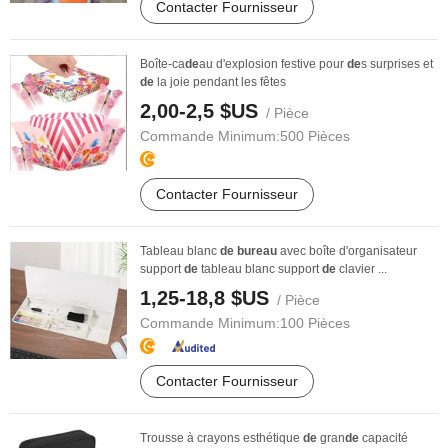
Contacter Fournisseur
Boîte-ca
de
au d'explosion festive pour
de
s surprises et
de
la joie pendant les fêtes
2,00-2,5 $US
/ Pièce
Commande Minimum:
500 Pièces
Contacter Fournisseur
Tableau blanc
de
bureau
avec boîte d'organisateur
support
de
tableau blanc support
de
clavier ...
1,25-18,8 $US
/ Pièce
Commande Minimum:
100 Pièces
Contacter Fournisseur
Trousse à crayons esthétique
de
gran
de
capacité