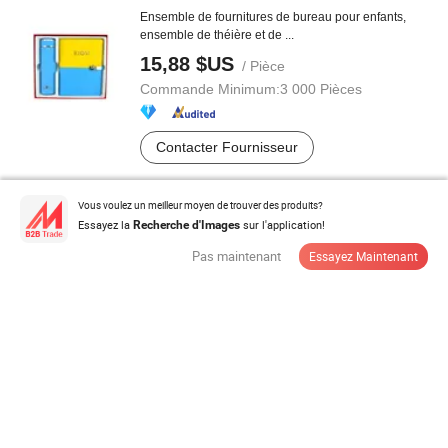
Ensemble de fournitures de bureau pour enfants,
ensemble de théière et de ...
15,88 $US
/ Pièce
Commande Minimum:
3 000 Pièces
Contacter Fournisseur
Vous voulez un meilleur moyen de trouver des produits?
Essayez la
sur l'application!
Recherche d'Images
Ensemble de crayons mécaniques en métal - 0.7mm
Crayons mécaniques artistiques ...
Pas maintenant
Essayez Maintenant
6,5-8,00 $US
/ Pièce
Commande Minimum:
60 Pièces
Contacter Fournisseur
Bloc-notes autocollant en forme de cube personnalisé