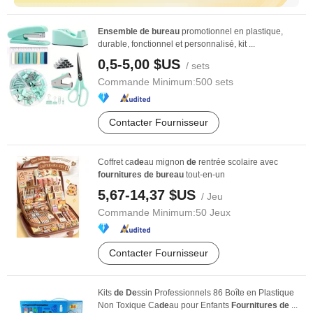
Ensemble
de
bureau
promotionnel en plastique,
durable, fonctionnel et personnalisé, kit ...
0,5-5,00 $US
/ sets
Commande Minimum:
500 sets
Contacter Fournisseur
Coffret ca
de
au mignon
de
rentrée scolaire avec
fournitures
de
bureau
tout-en-un
5,67-14,37 $US
/ Jeu
Commande Minimum:
50 Jeux
Contacter Fournisseur
Kits
de
De
ssin Professionnels 86 Boîte en Plastique
Non Toxique Ca
de
au pour Enfants
Fournitures
de
...