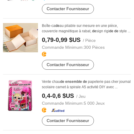
Contacter Fournisseur
Boîte-ca
de
au pliable sur mesure en une pièce,
couvercle magnétique à rabat,
de
sign rigi
de
de
style ...
0,79-0,99 $US
/ Pièce
Commande Minimum:
300 Pièces
Contacter Fournisseur
Vente chau
de
ensemble
de
papeterie pas cher journal
scolaire carnet à spirale A5 activité DIY avec ...
0,4-0,6 $US
/ Jeu
Commande Minimum:
5 000 Jeux
Contacter Fournisseur