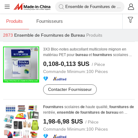
Produits
Fournisseurs
2873
Ensemble de Fournitures de Bureau
Produits
3X3 Bloc-notes autocollant multicolore mignon en
matériau PET pour
bureau
et
fournitures
scolaires ...
0,108-0,113 $US
/ Pièce
Commande Minimum:
100 Pièces
Contacter Fournisseur
Fournitures
scolaires
de
haute qualité,
fournitures
de
rentrée,
ensemble
de
fournitures
de
bureau
en ...
1,98-6,98 $US
/ Pièce
Commande Minimum:
100 Pièces