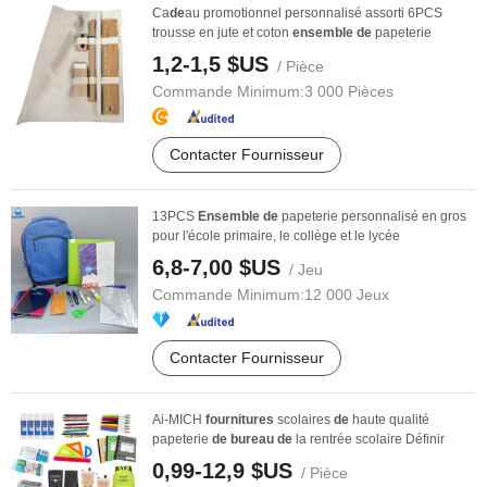
Ca
de
au promotionnel personnalisé assorti 6PCS
trousse en jute et coton
ensemble
de
papeterie
1,2-1,5 $US
/ Pièce
Commande Minimum:
3 000 Pièces
Contacter Fournisseur
13PCS
Ensemble
de
papeterie personnalisé en gros
pour l'école primaire, le collège et le lycée
6,8-7,00 $US
/ Jeu
Commande Minimum:
12 000 Jeux
Contacter Fournisseur
Ai-MICH
fournitures
scolaires
de
haute qualité
papeterie
de
bureau
de
la rentrée scolaire Définir
0,99-12,9 $US
/ Pièce