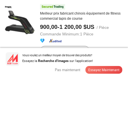
Meilleur prix fabricant chinois équipement de fitness
commercial tapis de course
900,00-1 200,00 $US
/ Pièce
Commande Minimum:
1 Pièce
Contacter Fournisseur
Vous voulez un meilleur moyen de trouver des produits?
Essayez la
sur l'application!
Recherche d'Images
Ceinture de tapis de course en PVC TPU
Pas maintenant
Essayez Maintenant
personnalisable, silencieuse et ...
5,00-16,3 $US
/ Mètre Carré
Commande Minimum:
100 Mètres Carrés
Contacter Fournisseur
Tapis de course léger pour la maison avec 1-6km/H