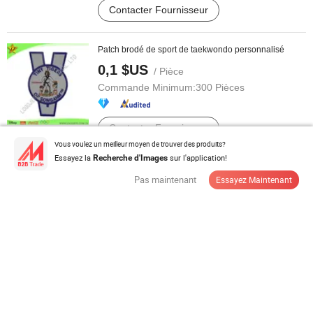
Contacter Fournisseur
Patch brodé de sport de taekwondo personnalisé
0,1 $US
/ Pièce
Commande Minimum:
300 Pièces
Contacter Fournisseur
Vous voulez un meilleur moyen de trouver des produits?
Essayez la
sur l'application!
Recherche d'Images
Yigao Textile Sequin Fabric03201
Pas maintenant
Essayez Maintenant
3,52-3,64 $US
/ Mètre
Commande Minimum:
500 Mètres
Contacter Fournisseur
100%Polyester Tissu en dentelle à sequins rayé brodé