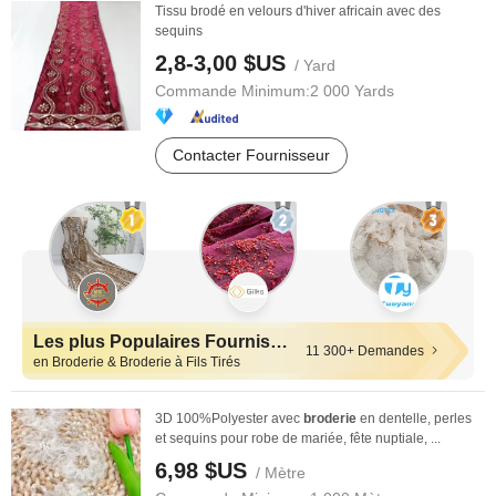
Tissu brodé en velours d'hiver africain avec des
sequins
2,8-3,00 $US
/ Yard
Commande Minimum:
2 000 Yards
Contacter Fournisseur
Les plus Populaires Fournisseurs
11 300+ Demandes
en Broderie & Broderie à Fils Tirés
3D 100%Polyester avec
broderie
en dentelle, perles
et sequins pour robe de mariée, fête nuptiale, ...
6,98 $US
/ Mètre