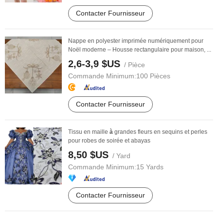
Contacter Fournisseur
Nappe en polyester imprimée numériquement pour
Noël moderne – Housse rectangulaire pour maison, ...
2,6-3,9 $US
/ Pièce
Commande Minimum:
100 Pièces
Contacter Fournisseur
Tissu en maille
à
grandes fleurs en sequins et perles
pour robes de soirée et abayas
8,50 $US
/ Yard
Commande Minimum:
15 Yards
Contacter Fournisseur