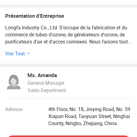
à ozone
Présentation d'Entreprise
Longfa Industry Co., Ltd. S'occupe de la fabrication et du
commerce de tubes d'ozone, de générateurs d'ozone, de
purificateurs d'air et d'acces connexes. Nous faisons tout
notre possible pour vous fournir des produits de haute
Voir Tout
qualité et à jour, accompagnés de nos excellents services,
de nos prix compétitifs et de nos délais de livraison
rapides. Nous espérons bientôt collaborer avec vous.
Ms. Amanda
Envoyez-nous vos questions pour un échantillon
General Manager
aujourd'hui et vous trouverez que nous sommes celui que
Sales Department
vous pouvez faire confiance.
Je suis Amanda, le fondateur de Ningbo Longfa
Adresse:
4th Floor, No. 18, Jinying Road, No. 59
Environmental protection Technology. J'ai vécu dans un
Xiapan Road, Taoyuan Street, Ninghai
petit village de montagne depuis que j'étais enfant. Au
County, Ningbo, Zhejiang, China
printemps, la montagne arrière est pleine de fleurs de
pêche roses, et il y a des montagnes vertes de différents