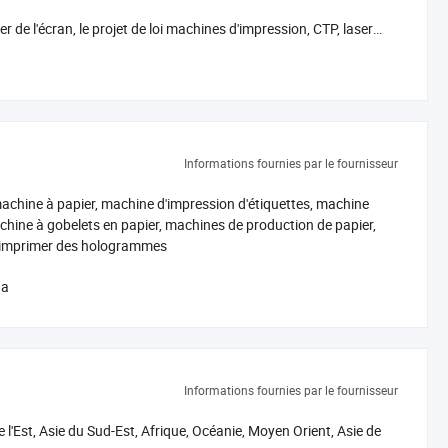
e l'écran, le projet de loi machines d'impression, CTP, laser
e machine de découpe, les machines de reliure, de coutures
ssage UV vitrage, pliage de papier de la machine de
raceur de plans de coupe etc. Nous fournissons également des
Informations fournies par le fournisseur
achine à papier, machine d'impression d'étiquettes, machine
chine à gobelets en papier, machines de production de papier,
à imprimer des hologrammes
na
Informations fournies par le fournisseur
'Est, Asie du Sud-Est, Afrique, Océanie, Moyen Orient, Asie de