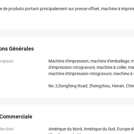
de produits portant principalement sur presse offset, machine à imprimer d
use, de la plaque d'exposition, les machines de coupe de la machine, di
 machine de liaison double, de perforation de la machine, machine de verni
e, machine, machine de fraisage, coupe du papier formant la machine, t
change, de consommables et ainsi de suite.
if : nous cherchons constamment après plus de perfection.
ions Générales
 Qualité, fiabilité, d'ouverture, l'internationalisation.
ncipaux:
Machine d'impression, machine d'emballage, m
d'impression rotogravure, machine à coller, ma
 : nous prêter une attention particulière à chaque détail.
machine d'impression rotogravure, machine 
reconnaissants pour toute la confiance du client.
No.3,Dongfeng Road, Zhengzhou, Henan, Chi
forçons en tout temps pour satisfaire chaque client.
 de notre mieux pour offrir les meilleurs produits.
 Commerciale
Marchés:
Amérique du Nord, Amérique du Sud, Europe de l