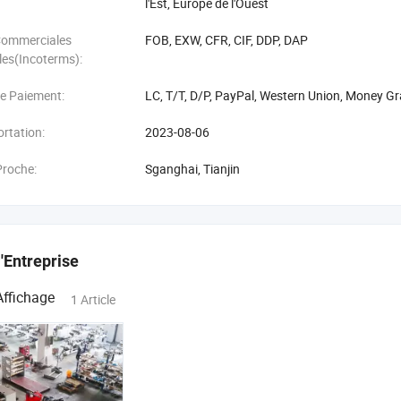
l'Est, Europe de l'Ouest
Commerciales
FOB, EXW, CFR, CIF, DDP, DAP
les(Incoterms):
de Paiement:
LC, T/T, D/P, PayPal, Western Union, Money G
rtation:
2023-08-06
Proche:
Sganghai, Tianjin
l'Entreprise
Affichage
1 Article