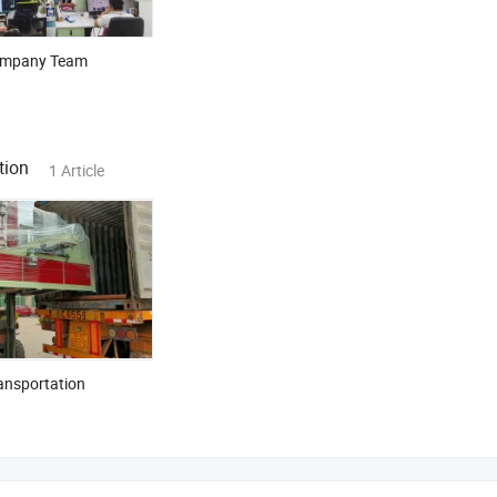
mpany Team
tion
1 Article
ansportation