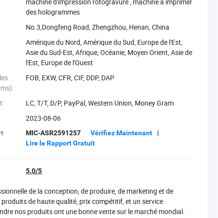
‪machine d'impression rotogravure‬
,
‪machine à imprimer
des hologrammes‬
No.3,Dongfeng Road, Zhengzhou, Henan, China
Amérique du Nord, Amérique du Sud, Europe de l'Est,
Asie du Sud-Est, Afrique, Océanie, Moyen Orient, Asie de
l'Est, Europe de l'Ouest
les
FOB, EXW, CFR, CIF, DDP, DAP
rms):
t:
LC, T/T, D/P, PayPal, Western Union, Money Gram
2023-08-06
rt
MIC-ASR2591257
Vérifiez Maintenant
|
Lire le Rapport Gratuit
5.0/5
ionnelle de la conception, de produire, de marketing et de
roduits de haute qualité, prix compétitif, et un service
 rendre nos produits ont une bonne vente sur le marché mondial.