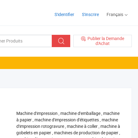
S'identifier
S'inscrire
Français
Publier la Demande
d'Achat
‪Machine d'impression‬
,
‪machine d'emballage‬
,
‪machine
à papier‬
,
‪machine d'impression d'étiquettes‬
,
‪machine
d'impression rotogravure‬
,
‪machine à coller‬
,
‪machine à
gobelets en papier‬
,
‪machines de production de papier‬
,