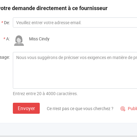
otre demande directement à ce fournisseur
*
De:
*
A:
Miss Cindy
sage:
Entrez entre 20 à 4000 caractères.
Envoyer
Ce n'est pas ce que vous cherchez ?
Publ
