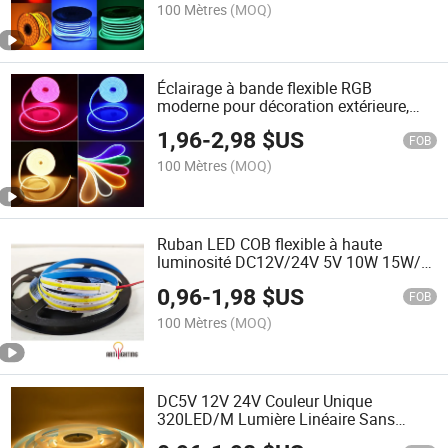
100 Mètres
(MOQ)
Éclairage à bande flexible RGB
moderne pour décoration extérieure,
lumières de pot néon numérique LED
1,96
-
2,98
$US
FOB
100 Mètres
(MOQ)
Ruban LED COB flexible à haute
luminosité DC12V/24V 5V 10W 15W/M
pour décoration extérieure
0,96
-
1,98
$US
FOB
100 Mètres
(MOQ)
DC5V 12V 24V Couleur Unique
320LED/M Lumière Linéaire Sans
Lumière DOT COB Bande LED Flexible