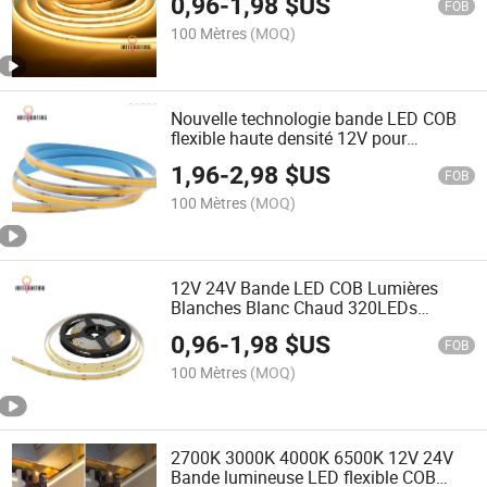
0,96
-
1,98
$US
FOB
100 Mètres
(MOQ)
Nouvelle technologie bande LED COB
flexible haute densité 12V pour
éclairage décoratif de cabinet, vitrine,
1,96
-
2,98
$US
comptoir et escalier
FOB
100 Mètres
(MOQ)
12V 24V Bande LED COB Lumières
Blanches Blanc Chaud 320LEDs
480LEDs pour Club Restaurant Hôtel
0,96
-
1,98
$US
Supermarché Décoration
FOB
100 Mètres
(MOQ)
2700K 3000K 4000K 6500K 12V 24V
Bande lumineuse LED flexible COB