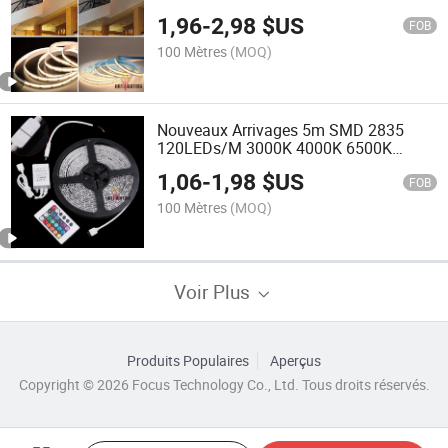
étanche RGB numérique avec
1,96
-
2,98
$US
connecteur pour rétroéclairage
FOB
publicitaire de cabinet à bijoux
100 Mètres
(MOQ)
Nouveaux Arrivages 5m SMD 2835
120LEDs/M 3000K 4000K 6500K
Bandes LED RGB 12V 24V Bande LED
1,06
-
1,98
$US
blanche à température de couleur
FOB
réglable
100 Mètres
(MOQ)
Voir Plus
Produits Populaires
Aperçus
Copyright © 2026 Focus Technology Co., Ltd. Tous droits réservés.