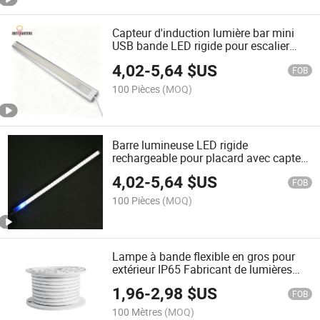
Capteur d'induction lumière bar mini
USB bande LED rigide pour escalier
couloir
4,02
-
5,64
$US
FOB
100 Pièces
(MOQ)
Barre lumineuse LED rigide
rechargeable pour placard avec capteur
PIR
4,02
-
5,64
$US
FOB
100 Pièces
(MOQ)
Lampe à bande flexible en gros pour
extérieur IP65 Fabricant de lumières
néon LED flexibles 220V 12V
1,96
-
2,98
$US
FOB
100 Mètres
(MOQ)