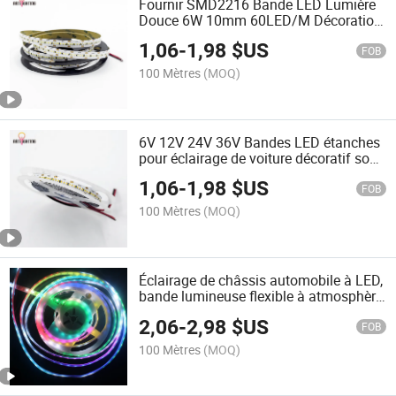
Fournir SMD2216 Bande LED Lumière
Douce 6W 10mm 60LED/M Décoration
de Cabinet et Armoire
1,06
-
1,98
$US
FOB
100 Mètres
(MOQ)
6V 12V 24V 36V Bandes LED étanches
pour éclairage de voiture décoratif sous
meuble
1,06
-
1,98
$US
FOB
100 Mètres
(MOQ)
Éclairage de châssis automobile à LED,
bande lumineuse flexible à atmosphère
modifiée, éclairage de voiture à LED
2,06
-
2,98
$US
FOB
100 Mètres
(MOQ)