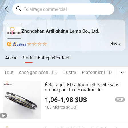
Zhongshan Artilighting Lamp Co., Ltd.
Plus
Accueil
Produit
Entreprise
Contact
Tout
enseigne néon LED
Lustre
Plafonnier LED
Proj
Éclairage LED à haute efficacité sans
ombre pour la décoration de
l'encadrement du plafond du salon
1,06
-
1,98
$US
FOB
100 Mètres
(MOQ)