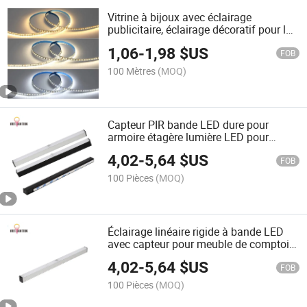
Vitrine à bijoux avec éclairage
publicitaire, éclairage décoratif pour la
maison, bande LED flexible
1,06
-
1,98
$US
FOB
100 Mètres
(MOQ)
Capteur PIR bande LED dure pour
armoire étagère lumière LED pour
escalier éclairage de chambre
4,02
-
5,64
$US
FOB
100 Pièces
(MOQ)
Éclairage linéaire rigide à bande LED
avec capteur pour meuble de comptoir,
magnétique avec autocollant
4,02
-
5,64
$US
FOB
100 Pièces
(MOQ)