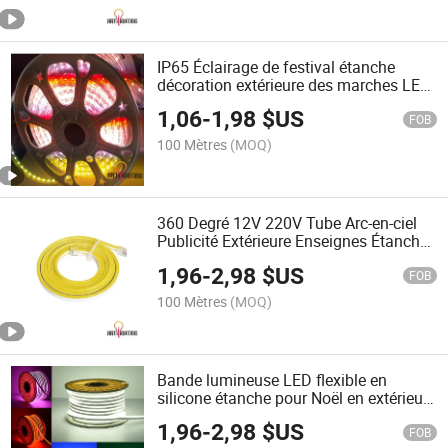
IP65 Éclairage de festival étanche
décoration extérieure des marches LED
numérique 220V bande lumineuse
1,06
-
1,98
$US
néon 110V AC
FOB
100 Mètres
(MOQ)
360 Degré 12V 220V Tube Arc-en-ciel
Publicité Extérieure Enseignes Étanches
Lumière Néon Flexible
1,96
-
2,98
$US
FOB
100 Mètres
(MOQ)
Bande lumineuse LED flexible en
silicone étanche pour Noël en extérieur
12V Haute tension 220V Lumière LED
1,96
-
2,98
$US
néon
FOB