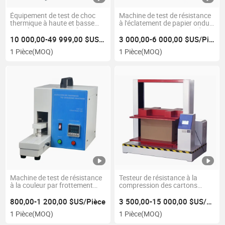
Équipement de test de choc
Machine de test de résistance
thermique à haute et basse
à l'éclatement de papier ondulé
température universel
automatique Instrument de
Chambre d'essai
test en laboratoire
10 000,00-49 999,00 $US/Pièce
3 000,00-6 000,00 $US/Pièce
environnementale
1 Pièce
(MOQ)
1 Pièce
(MOQ)
Machine de test de résistance
Testeur de résistance à la
à la couleur par frottement
compression des cartons
électronique Aatcc ISO105 du
ondulés
tissu au frottement à sec /
800,00-1 200,00 $US/Pièce
3 500,00-15 000,00 $US/Pièce
humide
1 Pièce
(MOQ)
1 Pièce
(MOQ)