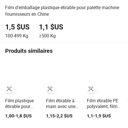
Film d'emballage plastique étirable pour palette machine
fournisseurs en Chine
1,5 $US
1,1 $US
100-499
Kg
≥500
Kg
Produits similaires
Film plastique
Film étirable à
Film étirable PE
étirable pour
main avec une
polyvalent, film
emballage de
excellente
PVC, coton perlé,
1,00-1,8 $US
1,15-2,2 $US
1,1-1,9 $US
palettes
mémoire pour
options
l'unité et la
personnalisables,