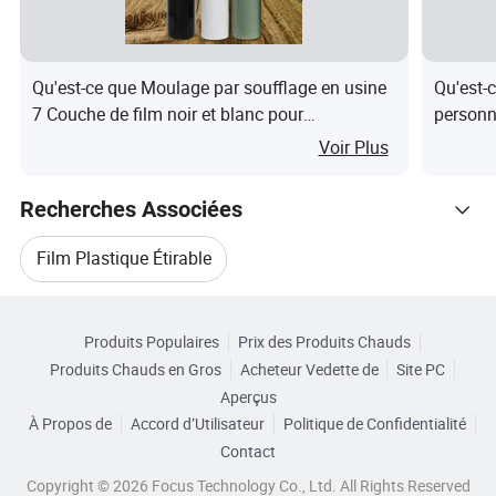
Fonction
Soluble dans l'eau
Dureté
Doux
Qu'est-ce que Moulage par soufflage en usine
Qu'est-
Type de traitement
Moulage
7 Couche de film noir et blanc pour
personn
l'enrubannage de protection des cultures
aux rayu
Voir Plus
Transparence
Transparent
fragiles
Lieu d'origine
Chine
d'écran
Recherches Associées
-
Shandong
Film Plastique Étirable
longueur
100m-800m
Parcourir par Catégories
Machine À Film Étirable En Plastique
Surface
Transparent
Produits Populaires
Prix des Produits Chauds
Largeur
100 mm-1800 mm
Produits Chauds en Gros
Acheteur Vedette de
Site PC
Film Étirable En Plastique PE
Aperçus
Gestion de l'impression
Aucun
À Propos de
Accord d’Utilisateur
Politique de Confidentialité
Film Étirable Pour Palette
Contact
Copyright © 2026 Focus Technology Co., Ltd. All Rights Reserved
présentation de l'entreprise