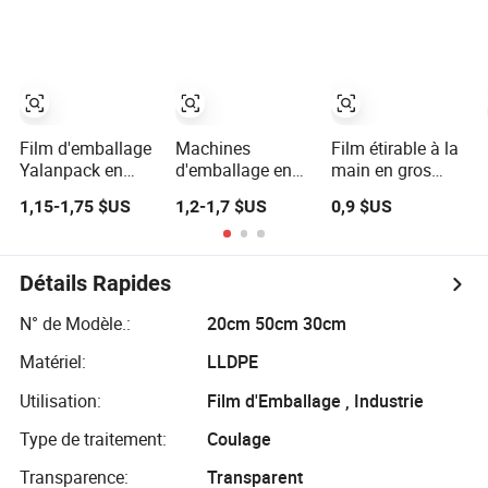
stabilisation des
film plastique,
palettes
film protecteur,
film rétractable,
film BOPP, film
d'emballage
Film d'emballage
Machines
Film étirable à la
Yalanpack en
d'emballage en
main en gros
plastique clair
film étirable
pour l'emballage
1,15-1,75 $US
1,2-1,7 $US
0,9 $US
LLDPE rouleau de
transparent à prix
de palettes de
film étirable
de gros, film
marchandises
transparent
étirable à haute
résistance
Détails Rapides
N° de Modèle.:
20cm 50cm 30cm
Matériel:
LLDPE
Utilisation:
Film d'Emballage , Industrie
Type de traitement:
Coulage
Transparence:
Transparent