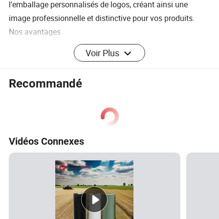
l'emballage personnalisés de logos, créant ainsi une
image professionnelle et distinctive pour vos produits.
Nos avantages
Voir Plus
spécifications
Recommandé
élément
valeur
Utilisation industrielle
Agriculture
-
Fruits
Vidéos Connexes
Impression du logo
Accepter le logo personnalisé
Matériau
PE
Type
Film étirable
Utilisation
Film d'emballage