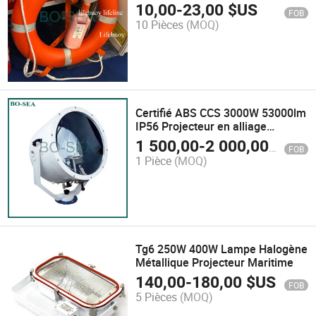
marine
10,00
-
23,00
$US
FOB
10 Pièces
(MOQ)
Certifié ABS CCS 3000W 53000lm
IP56 Projecteur en alliage
d'aluminium pour bateau de canal
1 500,00
-
2 000,00
$US
FOB
de Suez Projecteur de recherche
1 Pièce
(MOQ)
marine
Tg6 250W 400W Lampe Halogène
Métallique Projecteur Maritime
140,00
-
180,00
$US
FOB
5 Pièces
(MOQ)