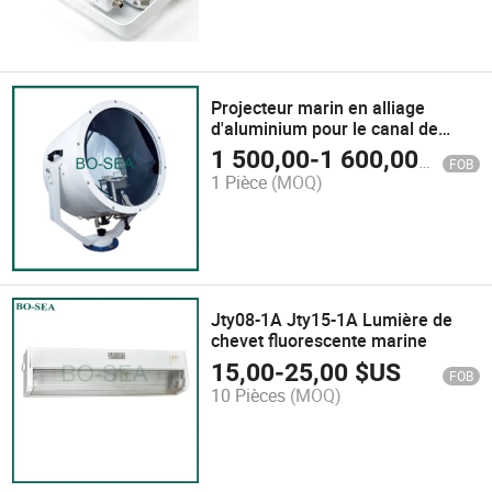
Projecteur marin en alliage
d'aluminium pour le canal de
Suez
1 500,00
-
1 600,00
$US
FOB
1 Pièce
(MOQ)
Jty08-1A Jty15-1A Lumière de
chevet fluorescente marine
15,00
-
25,00
$US
FOB
10 Pièces
(MOQ)