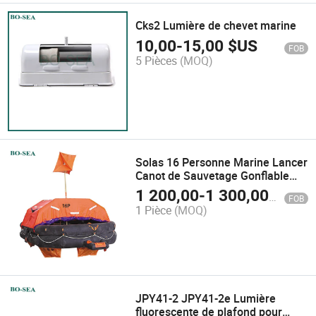
Cks2 Lumière de chevet marine
10,00
-
15,00
$US
FOB
5 Pièces
(MOQ)
Solas 16 Personne Marine Lancer
Canot de Sauvetage Gonflable
Canot de Sauvetage Bateau de
1 200,00
-
1 300,00
$US
FOB
Sauvetage
1 Pièce
(MOQ)
JPY41-2 JPY41-2e Lumière
fluorescente de plafond pour