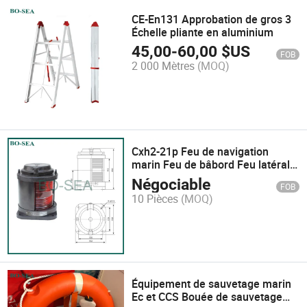
CE-En131 Approbation de gros 3
Échelle pliante en aluminium
45,00
-
60,00
$US
FOB
2 000 Mètres
(MOQ)
Cxh2-21p Feu de navigation
marin Feu de bâbord Feu latéral
Feu de côté
Négociable
FOB
10 Pièces
(MOQ)
Équipement de sauvetage marin
Ec et CCS Bouée de sauvetage