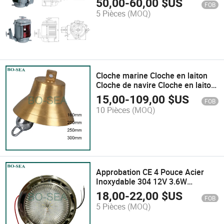
50,00
-
60,00
$US
FOB
5 Pièces
(MOQ)
Cloche marine Cloche en laiton
Cloche de navire Cloche en laiton
de navire
15,00
-
109,00
$US
FOB
10 Pièces
(MOQ)
Approbation CE 4 Pouce Acier
Inoxydable 304 12V 3.6W
Lumière de Dôme de Bateau
18,00
-
22,00
$US
FOB
Lumière de Plafond de Bateau
5 Pièces
(MOQ)