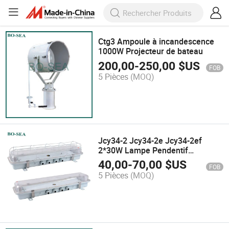
Ctg3 Ampoule à incandescence
1000W Projecteur de bateau
200,00
-
250,00
$US
FOB
5 Pièces
(MOQ)
Jcy34-2 Jcy34-2e Jcy34-2ef
2*30W Lampe Pendentif
Fluorescente en Forme de Bateau
40,00
-
70,00
$US
FOB
5 Pièces
(MOQ)