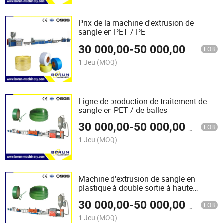
Prix de la machine d'extrusion de
sangle en PET / PE
30 000,00
-
50 000,00
$US
FOB
1 Jeu
(MOQ)
Ligne de production de traitement de
sangle en PET / de balles
30 000,00
-
50 000,00
$US
FOB
1 Jeu
(MOQ)
Machine d'extrusion de sangle en
plastique à double sortie à haute
vitesse utilisée pour la production de
30 000,00
-
50 000,00
$US
bandes de strapping en PET/PP
FOB
1 Jeu
(MOQ)