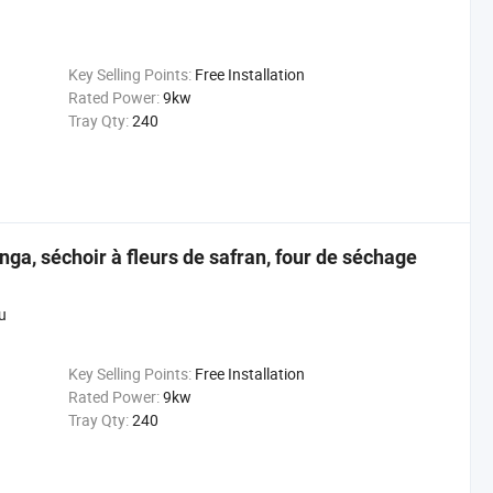
Key Selling Points:
Free Installation
Rated Power:
9kw
Tray Qty:
240
inga, séchoir à fleurs de safran, four de séchage
u
Key Selling Points:
Free Installation
Rated Power:
9kw
Tray Qty:
240