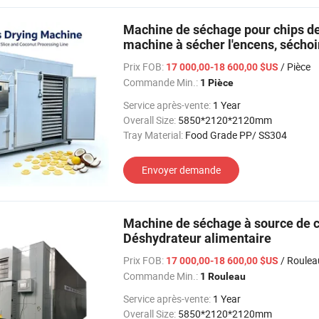
Machine de séchage pour chips de
machine à sécher l'encens, séchoir
Prix FOB:
/ Pièce
17 000,00-18 600,00 $US
Commande Min.:
1 Pièce
Service après-vente:
1 Year
Overall Size:
5850*2120*2120mm
Tray Material:
Food Grade PP/ SS304
Envoyer demande
Machine de séchage à source de ch
Déshydrateur alimentaire
Prix FOB:
/ Roulea
17 000,00-18 600,00 $US
Commande Min.:
1 Rouleau
Service après-vente:
1 Year
Overall Size:
5850*2120*2120mm