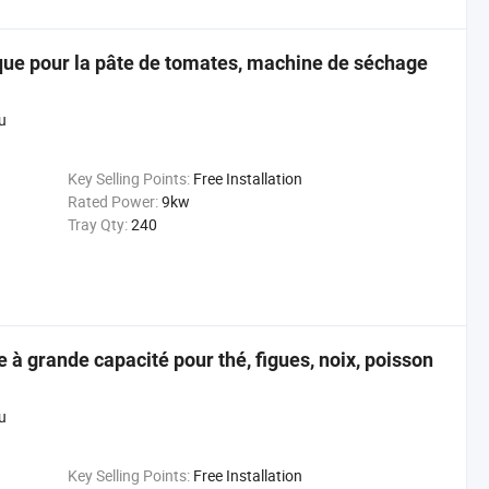
que pour la pâte de tomates, machine de séchage
u
Key Selling Points:
Free Installation
Rated Power:
9kw
Tray Qty:
240
 à grande capacité pour thé, figues, noix, poisson
u
Key Selling Points:
Free Installation