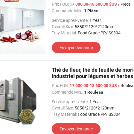
Prix FOB:
/ Pièce
17 000,00-18 600,00 $US
Commande Min.:
1 Pièce
Service après-vente:
1 Year
Overall Size:
5850*2120*2120mm
Tray Material:
Food Grade PP/ SS304
Envoyer demande
Thé de fleur, thé de feuille de mor
industriel pour légumes et herbes
Prix FOB:
/ Roulea
17 000,00-18 600,00 $US
Commande Min.:
1 Rouleau
Service après-vente:
1 Year
Overall Size:
5850*2120*2120mm
Tray Material:
Food Grade PP/ SS304
Envoyer demande