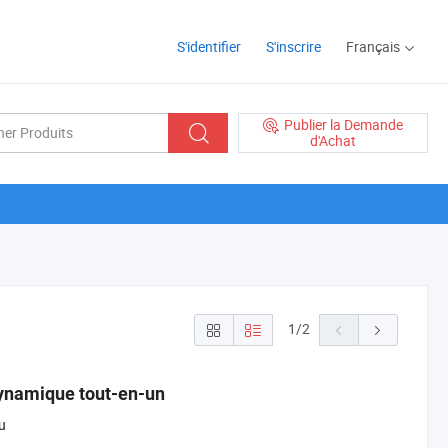
S'identifier
S'inscrire
Français
Publier la Demande
d'Achat
1
/
2
ynamique tout-en-un
u