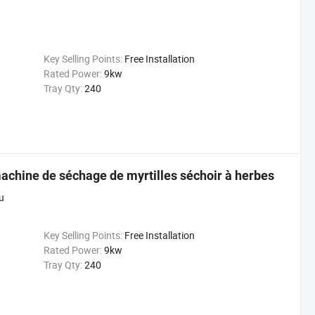
Key Selling Points:
Free Installation
Rated Power:
9kw
Tray Qty:
240
machine de séchage de myrtilles séchoir à herbes
u
Key Selling Points:
Free Installation
Rated Power:
9kw
Tray Qty:
240