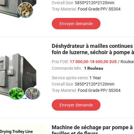
Overall Size:
5850*2120*2120mm
Tray Material:
Food Grade PP/ SS304
Envoyer demande
Déshydrateur à mailles continues 
foin de luzerne, séchoir à pompe 
de luzerne
Prix FOB:
/ Roulea
17 000,00-18 600,00 $US
Commande Min.:
1 Rouleau
Service après-vente:
1 Year
Overall Size:
5850*2120*2120mm
Tray Material:
Food Grade PP/ SS304
Envoyer demande
Machine de séchage par pompe à c
feuilles et de fleurs