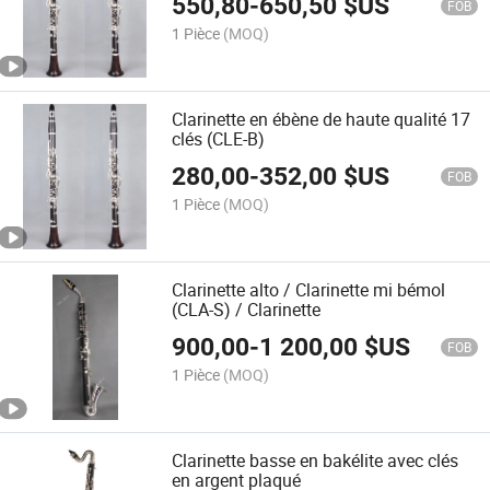
550,80
-
650,50
$US
FOB
1 Pièce
(MOQ)
Clarinette en ébène de haute qualité 17
clés (CLE-B)
280,00
-
352,00
$US
FOB
1 Pièce
(MOQ)
Clarinette alto / Clarinette mi bémol
(CLA-S) / Clarinette
900,00
-
1 200,00
$US
FOB
1 Pièce
(MOQ)
Clarinette basse en bakélite avec clés
en argent plaqué