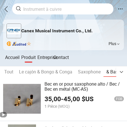
Canex Musical Instrument Co., Ltd.
Plus
Accueil
Produit
Entreprise
Contact
Tout
Le cajón & Bongo & Conga
Saxophone
& Basson 
Bec en or pour saxophone alto / Bec /
Bec en métal (MC-AS)
35,00
-
45,00
$US
FOB
1 Pièce
(MOQ)