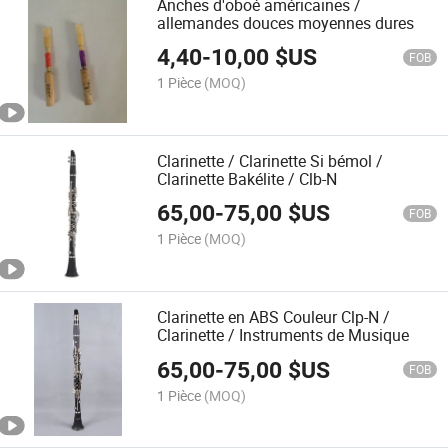
Anches d'oboé américaines /
allemandes douces moyennes dures
4,40
-
10,00
$US
FOB
1 Pièce
(MOQ)
Clarinette / Clarinette Si bémol /
Clarinette Bakélite / Clb-N
65,00
-
75,00
$US
FOB
1 Pièce
(MOQ)
Clarinette en ABS Couleur Clp-N /
Clarinette / Instruments de Musique
65,00
-
75,00
$US
FOB
1 Pièce
(MOQ)