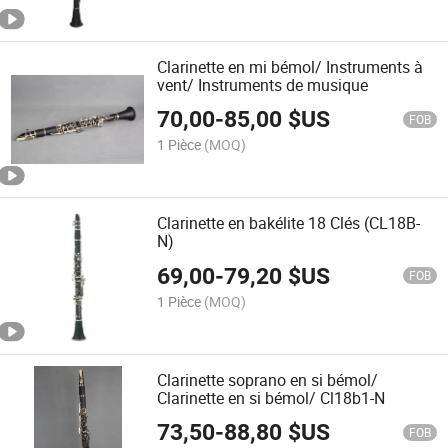
Clarinette en mi bémol/ Instruments à
vent/ Instruments de musique
70,00
-
85,00
$US
FOB
1 Pièce
(MOQ)
Clarinette en bakélite 18 Clés (CL18B-
N)
69,00
-
79,20
$US
FOB
1 Pièce
(MOQ)
Clarinette soprano en si bémol/
Clarinette en si bémol/ Cl18b1-N
73,50
-
88,80
$US
FOB