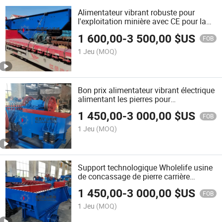
Alimentateur vibrant robuste pour
l'exploitation minière avec CE pour la
manutention des minerais
1 600,00
-
3 500,00
$US
FOB
1 Jeu
(MOQ)
Bon prix alimentateur vibrant électrique
alimentant les pierres pour
l'exploitation minière de l'or à vendre
1 450,00
-
3 000,00
$US
FOB
1 Jeu
(MOQ)
Support technologique Wholelife usine
de concassage de pierre carrière
alimentateur vibrant électrique usine
1 450,00
-
3 000,00
$US
d'alimentateur vibrant
FOB
1 Jeu
(MOQ)