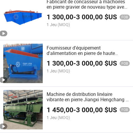
Fabricant de concasseur à mâchoires
en pierre gravier de nouveau type avec
alimentateur vibrant pour carrière de
1 300,00
-
3 000,00
$US
mining
FOB
1 Jeu
(MOQ)
Fournisseur d'équipement
d'alimentation en pierre de haute
qualité, alimentateur vibrant, machine
1 300,00
-
3 000,00
$US
d'alimentation pour l'exploitation
FOB
aurifère à vendre
1 Jeu
(MOQ)
Machine de distribution linéaire
vibrante en pierre Jiangxi Hengchang à
vendre
1 450,00
-
3 000,00
$US
FOB
1 Jeu
(MOQ)