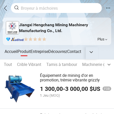
Jiangxi Hengchang Mining Machinery
Manufacturing Co., Ltd.
Plus
Accueil
Produit
Entreprise
Découvrez
Contact
Tout
Crible Vibrant
Tamis à tambour
Machinerie de Mét
Équipement de mining d'or en
promotion, trémie vibrante grizzly
1 300,00
-
3 000,00
$US
FOB
1 Jeu
(MOQ)