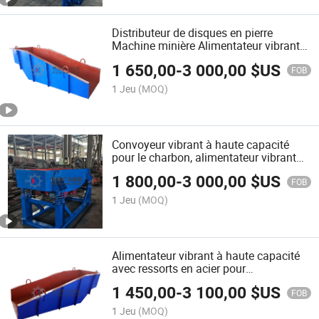
Distributeur de disques en pierre
Machine minière Alimentateur vibrant
Fabricant
1 650,00
-
3 000,00
$US
FOB
1 Jeu
(MOQ)
Convoyeur vibrant à haute capacité
pour le charbon, alimentateur vibrant
linéaire avec prix réduit
1 800,00
-
3 000,00
$US
FOB
1 Jeu
(MOQ)
Alimentateur vibrant à haute capacité
avec ressorts en acier pour
l'alimentation en roche
1 450,00
-
3 100,00
$US
FOB
1 Jeu
(MOQ)