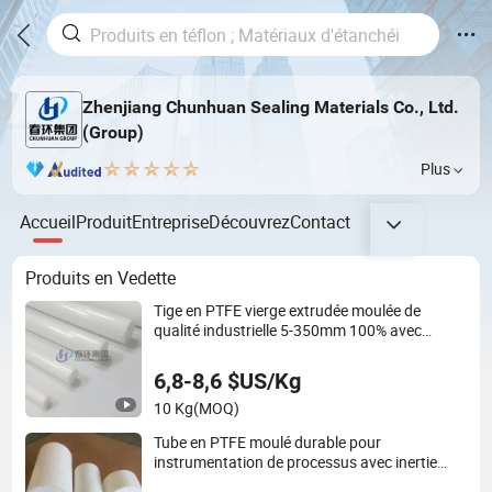
Zhenjiang Chunhuan Sealing Materials Co., Ltd.
(Group)
Plus
Accueil
Produit
Entreprise
Découvrez
Contact
Produits en Vedette
Tige en PTFE vierge extrudée moulée de
qualité industrielle 5-350mm 100% avec
ingénierie CNC
6,8-8,6 $US/Kg
10 Kg
(MOQ)
Tube en PTFE moulé durable pour
instrumentation de processus avec inertie
chimique