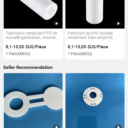
Tube blanc rempli de PTFE de
Fabricant de PVC durable
nouvelle génération, résistant
modernisé Tube rempli de
à la chaleur et non toxique,
PTFE chargé de carbone
pour tournage et fraisage
8,1-10,00 $US/Pièce
8,1-10,00 $US/Pièce
dimensionnel
1 Pièce
(MOQ)
1 Pièce
(MOQ)
Seller Recommendation