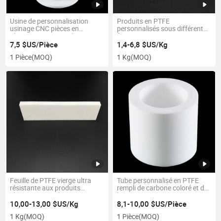
Usine de personnalisation
Produits en PTFE
usinage CNC pièces en
personnalisés sous différentes
plastique PTFE usinées
formes
7,5 $US/Pièce
1,4-6,8 $US/Kg
1 Pièce
(MOQ)
1 Kg
(MOQ)
Feuille de PTFE vierge ultra
Tube personnalisé en PTFE
résistante aux produits
rempli de carbone coloré et de
chimiques pour le traitement
bronze
alimentaire médical avec FDA
10,00-13,00 $US/Kg
8,1-10,00 $US/Pièce
1 Kg
(MOQ)
1 Pièce
(MOQ)