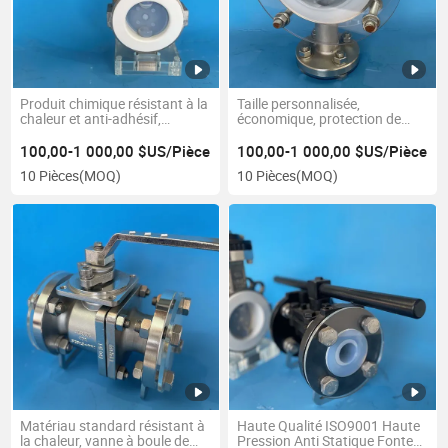
Produit chimique résistant à la
Taille personnalisée,
chaleur et anti-adhésif,
économique, protection de
stabilité dimensionnelle,
l'environnement, hygiénique,
soudage, vanne revêtue de
vanne en PFA revêtue de PTFE
100,00-1 000,00 $US/Pièce
100,00-1 000,00 $US/Pièce
PTFE et PFA
encapsulé
10 Pièces
(MOQ)
10 Pièces
(MOQ)
Matériau standard résistant à
Haute Qualité ISO9001 Haute
la chaleur, vanne à boule de
Pression Anti Statique Fonte