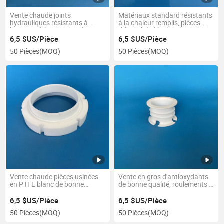
Vente chaude joints
Matériaux standard résistants
hydrauliques résistants à
à la chaleur remplis, pièces
l'usure et à basse température
d'étanchéité hydrauliques en
pièces usinées en PTFE
PTFE, pièces usinées
6,5 $US/Pièce
6,5 $US/Pièce
50 Pièces
(MOQ)
50 Pièces
(MOQ)
Vente chaude pièces usinées
Vente en gros d'antioxydants
en PTFE blanc de bonne
de bonne qualité, roulements à
qualité avec une résistance à
stabilité dimensionnelle, pièces
la compression anti-adhésive
usinées en PTFE
6,5 $US/Pièce
6,5 $US/Pièce
50 Pièces
(MOQ)
50 Pièces
(MOQ)