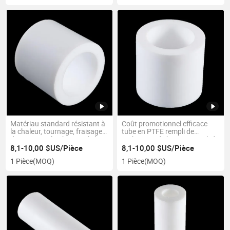
Matériau standard résistant à
Coût promotionnel efficace
la chaleur, tournage, fraisage,
tube en PTFE rempli de
dimensionnel, tube rempli de
carbone et de bronze rempli de
PTFE blanc
carbone
8,1-10,00 $US/Pièce
8,1-10,00 $US/Pièce
1 Pièce
(MOQ)
1 Pièce
(MOQ)