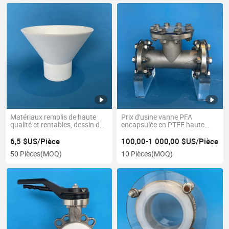
Matériaux remplis de haute
Prix d'usine vanne PFA
qualité et rentables, dessin de
encapsulée en PTFE haute
processus de pièces usinées
pression de protection de
en PTFE
l'environnement hygiénique
6,5 $US/Pièce
100,00-1 000,00 $US/Pièce
50 Pièces
(MOQ)
10 Pièces
(MOQ)