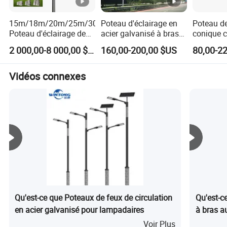
de concert pour créer un nouveau monde magnifique plus
parfaite.
15m/18m/20m/25m/30m/35m/40m/45m/50m
Poteau d'éclairage en
Poteau d
Poteau d'éclairage de
acier galvanisé à bras
conique c
Accueillir les nouveaux et anciens clients afin de guider, de
rue conique octogonal
conique simple double
octogonal
la coopération et win-win ! Créer l'avenir!
2 000,00-8 000,00 $US
160,00-200,00 $US
80,00-2
en acier galvanisé noir
carré octogonal 12m
galvanisé
avec caméra CCTV
Vidéos connexes
Qu'est-ce que Poteaux de feux de circulation
Qu'est-c
en acier galvanisé pour lampadaires
à bras a
Voir Plus