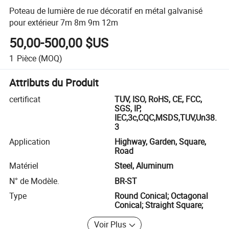
Poteau de lumière de rue décoratif en métal galvanisé
pour extérieur 7m 8m 9m 12m
50,00-500,00 $US
1
Pièce
(MOQ)
Attributs du Produit
certificat
TUV, ISO, RoHS, CE, FCC,
SGS, IP,
IEC,3c,CQC,MSDS,TUV,Un38.
3
Application
Highway, Garden, Square,
Road
Matériel
Steel, Aluminum
N° de Modèle.
BR-ST
Type
Round Conical; Octagonal
Conical; Straight Square;
Voir Plus