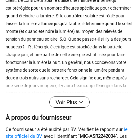
client. Le contrôleur solaire utilise une minuterie interne qui
est préréglée pour un nombre d'heures spécifique pour déterminer
quand éteindre la lumière. Si le contrôleur solaire est réglé pour
laisser la lumière allumée jusqu'à l'aube, il détermine quand le soleil
monte (et quand éteindre la lumière) au moyen des relevés de
tension du panneau solaire. 5.Q: Que se passe-t-il si il y a des jours
nuageux? R : l'énergie électrique est stockée dans la batterie
chaque jour, et une partie de cette énergie est utilisée pour faire
fonctionner la lumière la nuit. En général, nous concevons votre
système de sorte que la batterie fonctionne la lumière pendant
deux à trois nuits sans recharger. Cela signifie que, même après
une série de jours nuageux, il y aura beaucoup d'énergie dans la
batterie pour alimenter la lumière chaque nuit. De plus, le panneau
solaire continuera à charger la batterie (même à un rythme réduit)
Voir Plus
même lorsqu'il est nuageux. 6.Q:quel est le programme d'entretien
À propos du fournisseur
typique d'un système d'éclairage solaire? R: Il n'y a pas d'entretien
régulier requis pour un système d'éclairage solaire. Cependant, il
Ce fournisseur a été audité par BV. Vérifiez le rapport sur
le
est utile de maintenir les panneaux solaires propres, en particulier
site officiel de BV
avec l'identifiant "
MIC-ASR2242004
". Les