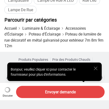
Lampadaire
Lampe De Rue À LED
Rue Led
Lampe De Rue
Parcourir par catégories
Accueil
Luminaire & Éclairage
Accessoires
d'Éclairage
Poteau d'Éclairage
Poteau de lumière de
rue décoratif en métal galvanisé pour extérieur 7m 8m 9m
12m
Produits Populaires
Prix des Produits Chauds
Produits Chauds en Gros
Acheteur Vedette de
Site PC
Bonjour
,
veuillez cliquer ici pour contacter le
Aperçus
fournisseur pour plus d'informations.
À Propos de
Accord d’Utilisateur
Politique de Confidentialité
Contact
Copyright © 2026 Focus Technology Co., Ltd. All Rights Reserved
Envoyer demande
Discuter
Vous cherchez encore ? Il vous