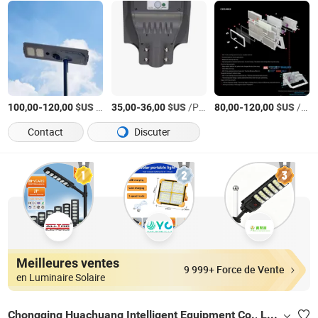
-
$US
/Pièce
-
$US
/Pièce
-
$US
/Jeu
100,00
120,00
35,00
36,00
80,00
120,00
Contact
Discuter
Meilleures ventes
9 999+ Force de Vente
en Luminaire Solaire
Chongqing Huachuang Intelligent Equipment Co., Ltd.