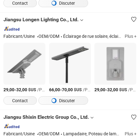
Contact
Discuter
Jiangsu Longen Lighting Co., Ltd.
Fabricant/Usine
OEM/ODM
Éclairage de rue solaire, éclairage de rue AC
Plus +
-
$US
/Pièce
-
$US
/Pièce
-
$US
/Pièce
29,00
32,00
66,00
70,00
29,00
32,00
Contact
Discuter
Jiangsu Shixin Electric Group Co., Ltd.
Fabricant/Usine
OEM/ODM
Lampadaire, Poteau de lampadaire
Plus +