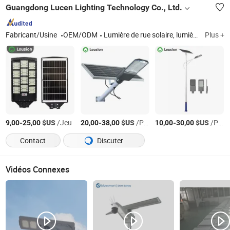
Guangdong Lucen Lighting Technology Co., Ltd.
Fabricant/Usine
OEM/ODM
Lumière de rue solaire, lumière de jardin solaire, lumière inondante solaire
Plus +
-
$US
/Jeu
-
$US
/Pièce
-
$US
/Pièce
9,00
25,00
20,00
38,00
10,00
30,00
Contact
Discuter
Vidéos Connexes