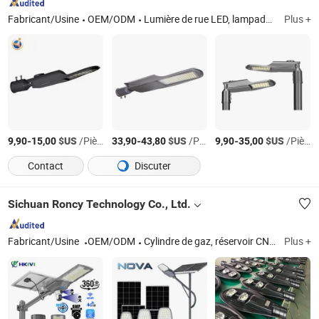
Fabricant/Usine
OEM/ODM
Lumière de rue LED, lampadaire, projecteur, lumière de projet, lampe de jardin, lumière de lavage de mur, lumière extérieure, produits d'emballage LED
Plus +
-
$US
/Pièce
-
$US
/Pièce
-
$US
/Pièce
9,90
15,00
33,90
43,80
9,90
35,00
Contact
Discuter
Sichuan Roncy Technology Co., Ltd.
Fabricant/Usine
OEM/ODM
Cylindre de gaz, réservoir CNG LPG, cylindre de gaz, cylindre d'oxygène, vanne de gaz, vanne de remplissage, vanne de cylindre, vanne solénoïde, lampadaire solaire à LED, projecteur solaire à LED
Plus +