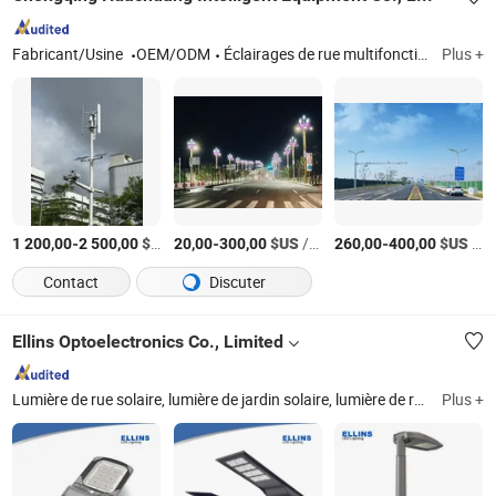
Fabricant/Usine
OEM/ODM
Éclairages de rue multifonctionnels, installations de transport municipal, tours de transmission et de transformation d'énergie, tours de télécommunication, stations de recharge pour drones, support photovoltaïque solaire
Plus +
-
$US
/Pièce
-
$US
/Pièce
-
$US
/Pièce
1 200,00
2 500,00
20,00
300,00
260,00
400,00
Contact
Discuter
Ellins Optoelectronics Co., Limited
Lumière de rue solaire, lumière de jardin solaire, lumière de rue à LED, lumière haute baie à LED, lumière inondation à LED, lumière inondation solaire, lumière linéaire à LED, lumière de jardin à LED
Plus +