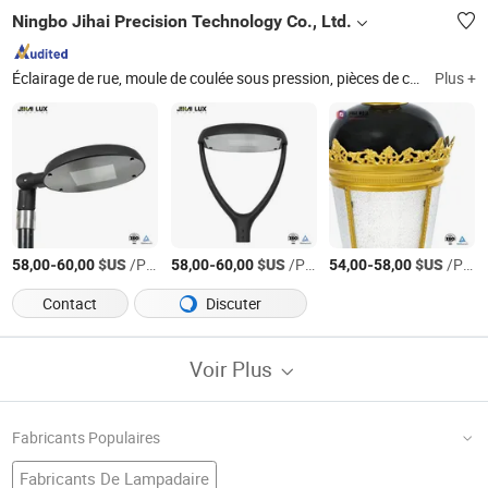
Ningbo Jihai Precision Technology Co., Ltd.
Éclairage de rue, moule de coulée sous pression, pièces de coulée sous pression, pièces d'usinage CNC, éclairage de rue à LED, pièces d'éclairage de jardin, moule de coulée sous pression, outillage de coulée sous pression, éclairage extérieur, éclairage public
Plus +
-
$US
/Pièce
-
$US
/Pièce
-
$US
/Pièce
58,00
60,00
58,00
60,00
54,00
58,00
Contact
Discuter
Voir Plus
Fabricants Populaires
Fabricants De Lampadaire