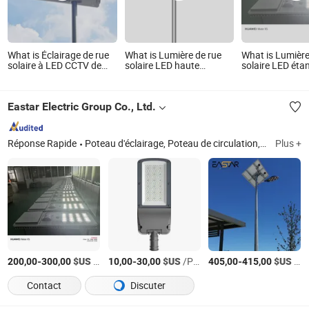
What is Éclairage de rue
What is Lumière de rue
What is Lumière
solaire à LED CCTV de
solaire LED haute
solaire LED éta
haute performance
puissance intégrée avec
toutes les cond
Starship I
caméra de surveillance
météorologique
Eastar Electric Group Co., Ltd.
Réponse Rapide
Poteau d'éclairage, Poteau de circulation, Lumière LED AC, Lumière LED solaire DC, Système solaire
Plus +
-
$US
/Pièce
-
$US
/Pièce
-
$US
/Pièce
200,00
300,00
10,00
30,00
405,00
415,00
Contact
Discuter