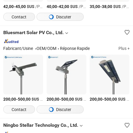
-
$US
/Pièce
-
$US
/Pièce
-
$US
/Pièce
42,00
45,00
40,00
42,00
35,00
38,00
Contact
Discuter
Bluesmart Solar PV Co., Ltd.
Fabricant/Usine
OEM/ODM
Réponse Rapide
Plus +
-
$US
/Jeu
-
$US
/Jeu
-
$US
/Jeu
200,00
500,00
200,00
500,00
200,00
500,00
Contact
Discuter
Ningbo Stellar Technology Co., Ltd.