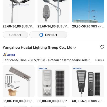
-
$US
/Pièce
-
$US
/Pièce
-
$US
/Pièce
23,68
36,80
23,68
36,80
29,90
59,90
Contact
Discuter
Yangzhou Huatai Lighting Group Co., Ltd
Fabricant/Usine
OEM/ODM
Poteau de lampadaire solaire, poteaux d'éclairage haut, lampadaire de surveillance routière avec caméra, système solaire, lampes LED
Plus +
-
$US
/Pièce
-
$US
/Pièce
-
$US
/Pièce
86,00
120,00
33,00
60,00
60,00
67,00