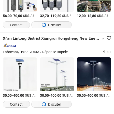
-
$US
/Jeu
-
$US
/Jeu
-
$US
/Jeu
56,00
70,00
32,70
119,20
12,00
12,80
Contact
Discuter
Xi'an Lintong District Xiangrui Hongsheng New Energy Technology Co., Ltd.
Fabricant/Usine
ODM
Réponse Rapide
Plus +
-
$US
/Jeu
-
$US
/Jeu
-
$US
/Jeu
30,00
400,00
30,00
400,00
30,00
400,00
Contact
Discuter