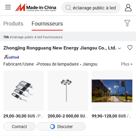
Produits
Fournisseurs
éclairage public à led Fournisseurs
706
Zhongjing Rongguang New Energy Jiangsu Co., Ltd.
Fabricant/Usine
Poteau de lampadaire
Jiangsu
Plus +
-
$US
/Pièce
-
$US
/Pièce
-
$US
/Pièce
29,00
30,00
200,00
2 000,00
99,90
128,00
Contact
Discuter