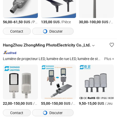
-
$US
/Pièce
$US
/Pièce
-
$US
/Pièce
56,00
61,50
135,00
30,00
100,00
Contact
Discuter
HangZhou ZhongMing PhotoElectricity Co.,Ltd.
Lumière de projecteur LED, lumière de rue LED, lumière de stade LED, lumière extérieure, lumière LED, lumière de grue, lumière d'aéroport, lumière solaire, lumière de paysage, lumière de sport
Plus +
-
$US
/Pièce
-
$US
/Pièce
-
$US
/Jeu
22,00
150,00
55,00
150,00
9,50
15,00
Contact
Discuter