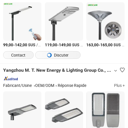
-
$US
/sets
-
$US
/sets
-
$US
/Sets
99,00
142,00
119,00
149,00
163,00
165,00
Contact
Discuter
Yangzhou M. T. New Energy & Lighting Group Co., Ltd.
Fabricant/Usine
OEM/ODM
Réponse Rapide
Plus +