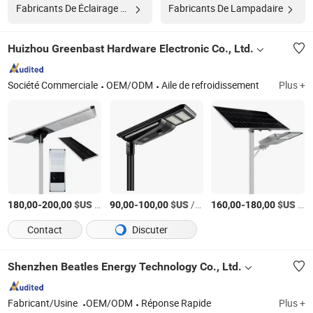
Fabricants De Éclairage À Led
Fabricants De Lampadaire
Huizhou Greenbast Hardware Electronic Co., Ltd.
Société Commerciale
OEM/ODM
Aile de refroidissement
Plus +
-
$US
/Pièce
-
$US
/Pièce
-
$US
/Pièce
180,00
200,00
90,00
100,00
160,00
180,00
Contact
Discuter
Shenzhen Beatles Energy Technology Co., Ltd.
Fabricant/Usine
OEM/ODM
Réponse Rapide
Plus +