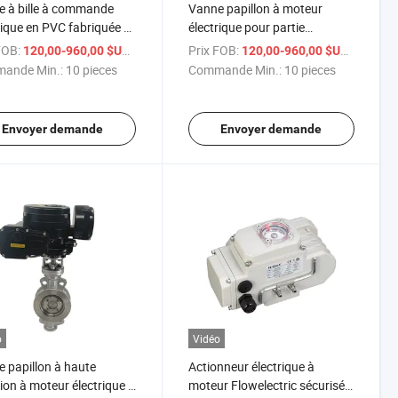
 à bille à commande
Vanne papillon à moteur
rique en PVC fabriquée à
électrique pour partie
ang IP67 220VAC
tournante
FOB:
/ pieces
Prix FOB:
/ pieces
120,00-960,00 $US
120,00-960,00 $US
AC220V/AC380V/DC24V
ande Min.:
10 pieces
Commande Min.:
10 pieces
Envoyer demande
Envoyer demande
o
Vidéo
 papillon à haute
Actionneur électrique à
ion à moteur électrique à
moteur Flowelectric sécurisé