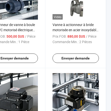
o
Vidéo
nneur de vanne à boule
Vanne à actionneur à bride
C motorisé électrique
motorisée en acier inoxydable
Brand
Heli 304
FOB:
/ Pièce
Prix FOB:
/ Pièce
500,00 $US
880,00 $US
ande Min.:
1 Pièce
Commande Min.:
2 Pièces
Envoyer demande
Envoyer demande