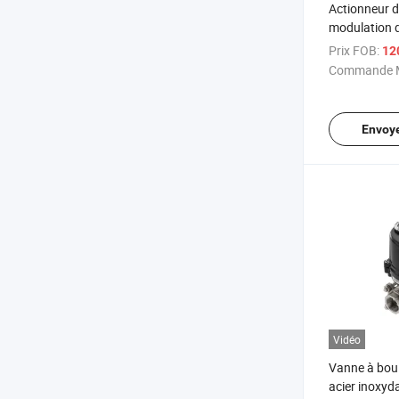
Actionneur d
modulation d
de pièce éle
Prix FOB:
12
IP67
Commande M
Envoy
Vidéo
Vanne à boul
acier inoxyda