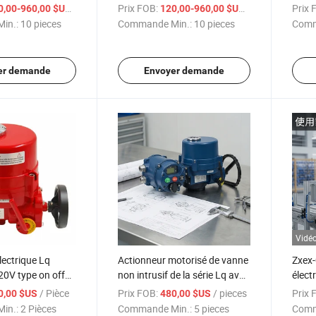
que 3 pièces
explosion proof IP67
joint
/ pieces
Prix FOB:
/ pieces
Prix 
0,00-960,00 $US
120,00-960,00 $US
in.:
10 pieces
Commande Min.:
10 pieces
Comm
er demande
Envoyer demande
Vidé
lectrique Lq
Actionneur motorisé de vanne
Zxex-
0V type on off
non intrusif de la série Lq avec
élect
r de vanne
télécommande et affichage
aux 
/ Pièce
Prix FOB:
/ pieces
Prix 
0,00 $US
480,00 $US
LCD type marche/arrêt
type 
in.:
2 Pièces
Commande Min.:
5 pieces
Comm