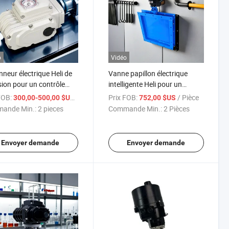
o
Vidéo
nneur électrique Heli de
Vanne papillon électrique
sion pour un contrôle
intelligente Heli pour un
ce du flux d'air
contrôle de débit précis
FOB:
/ pieces
Prix FOB:
/ Pièce
300,00-500,00 $US
752,00 $US
ande Min.:
2 pieces
Commande Min.:
2 Pièces
Envoyer demande
Envoyer demande