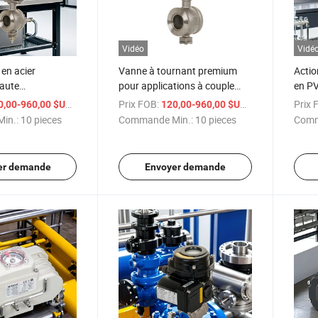
Vidéo
Vidé
 en acier
Vanne à tournant premium
Actio
haute
pour applications à couple
en PV
 avec une
élevé, noire ou bleue
Heli 
/ pieces
Prix FOB:
/ pieces
Prix 
0,00-960,00 $US
120,00-960,00 $US
e IP67
in.:
10 pieces
Commande Min.:
10 pieces
Comm
er demande
Envoyer demande