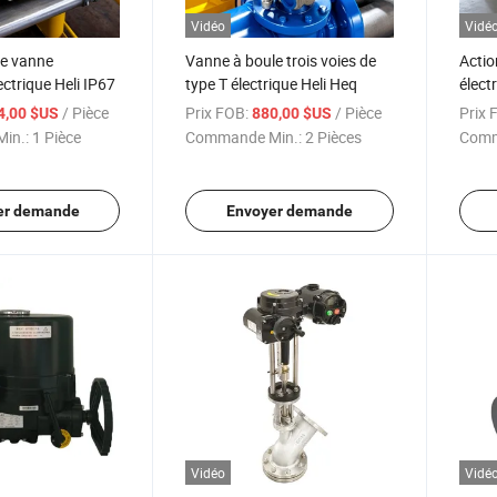
Vidéo
Vidé
de vanne
Vanne à boule trois voies de
Actio
ectrique Heli IP67
type T électrique Heli Heq
élect
quart
/ Pièce
Prix FOB:
/ Pièce
Prix 
4,00 $US
880,00 $US
in.:
1 Pièce
Commande Min.:
2 Pièces
Comm
er demande
Envoyer demande
Vidéo
Vidé