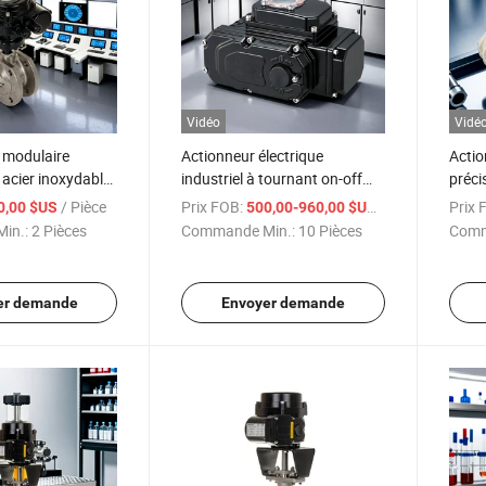
Vidéo
Vidé
e modulaire
Actionneur électrique
Actio
 acier inoxydable
industriel à tournant on-off
préci
Heli Brand Hl
effica
/ Pièce
Prix FOB:
/ Pièce
Prix 
0,00 $US
500,00-960,00 $US
in.:
2 Pièces
Commande Min.:
10 Pièces
Comm
er demande
Envoyer demande