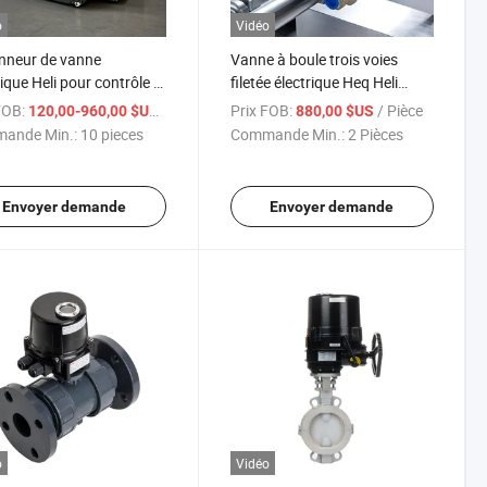
o
Vidéo
nneur de vanne
Vanne à boule trois voies
rique Heli pour contrôle à
filetée électrique Heq Heli
 de tour, AC220V
Marque IP67
FOB:
/ pieces
Prix FOB:
/ Pièce
120,00-960,00 $US
880,00 $US
ande Min.:
10 pieces
Commande Min.:
2 Pièces
Envoyer demande
Envoyer demande
o
Vidéo