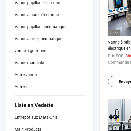
Vanne papillon électrique
Vanne à boule électrique
Vanne papillon pneumatique
Vidéo
Vanne à bille pneumatique
Vanne à bill
électrique en
vanne à guillotine
Heli 304 fine
Prix FOB:
88
Commande M
Vanne mondiale
Autre vanne
Envoy
Autres
Liste en Vedette
Entrepôt aux États-Unis
Main Products