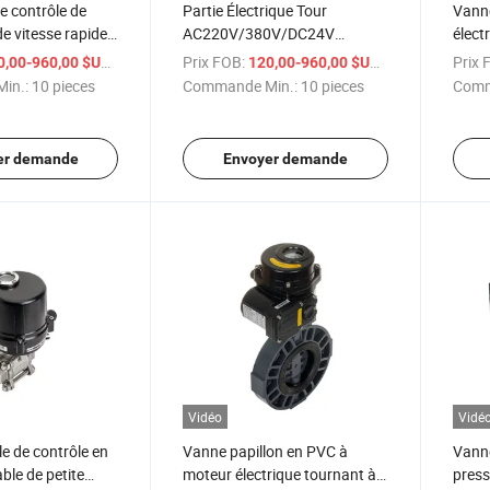
e contrôle de
Partie Électrique Tour
Vanne
e vitesse rapide
AC220V/380V/DC24V
élect
ctrique AC220V
Actionneur
Zheji
/ pieces
Prix FOB:
/ pieces
Prix 
0,00-960,00 $US
120,00-960,00 $US
in.:
10 pieces
Commande Min.:
10 pieces
Comm
er demande
Envoyer demande
Vidéo
Vidé
e de contrôle en
Vanne papillon en PVC à
Vanne
ble de petite
moteur électrique tournant à
press