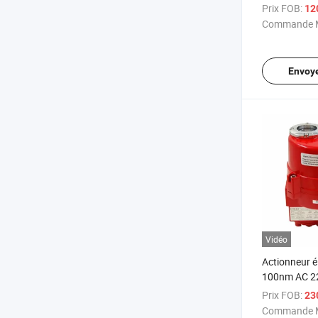
taille électri
Prix FOB:
12
Commande M
Envoy
Vidéo
Actionneur é
100nm AC 22
Qt actionneu
Prix FOB:
23
surcouple
Commande M