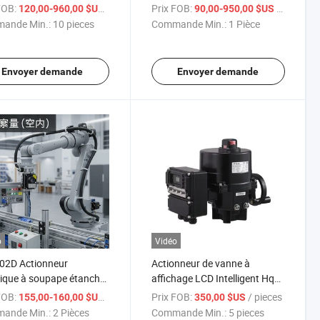
 dur AC220V
contre l'incendie 3 Voie vanne
FOB:
/ pieces
Prix FOB:
/ Pièce
120,00-960,00 $US
90,00-950,00 $US
à boule en PVC/Acier
ande Min.:
10 pieces
Commande Min.:
1 Pièce
inoxydable pour réservoir
d'eau, vanne de contrôle pour
réservoir d'eau, actionneur
Envoyer demande
Envoyer demande
motorisé intelligent
o
Vidéo
02D Actionneur
Actionneur de vanne à
rique à soupape étanche
affichage LCD Intelligent Hq
explosions 24nm 24VDC
Y1 avec roue manuelle
FOB:
/ Pièce
Prix FOB:
/ pieces
155,00-160,00 $US
350,00 $US
on off
ande Min.:
2 Pièces
Commande Min.:
5 pieces