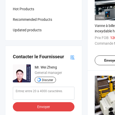
Hot Products
Vidéo
Recommended Products
Vanne à bille
Updated products
inoxydable 
performance
Prix FOB:
12
évaluation d
Commande M
Contacter le Fournisseur
Envoy
Mr. Wei Zheng
General manager
Discuter
Envoyer