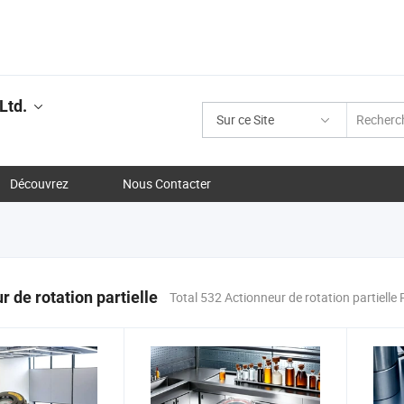
Ltd.
Sur ce Site
Découvrez
Nous Contacter
r de rotation partielle
Total 532 Actionneur de rotation partielle 