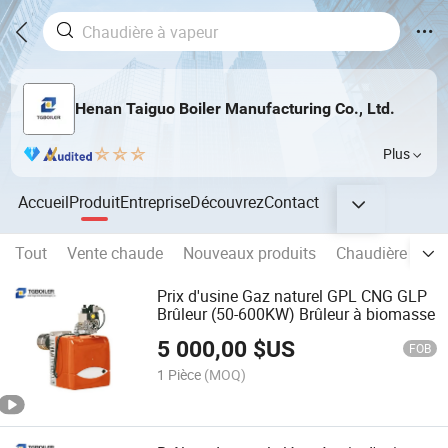
Henan Taiguo Boiler Manufacturing Co., Ltd.
Plus
Accueil
Produit
Entreprise
Découvrez
Contact
Tout
Vente chaude
Nouveaux produits
Chaudière à va
Prix d'usine Gaz naturel GPL CNG GLP
Brûleur (50-600KW) Brûleur à biomasse
5 000,00
$US
FOB
1 Pièce
(MOQ)