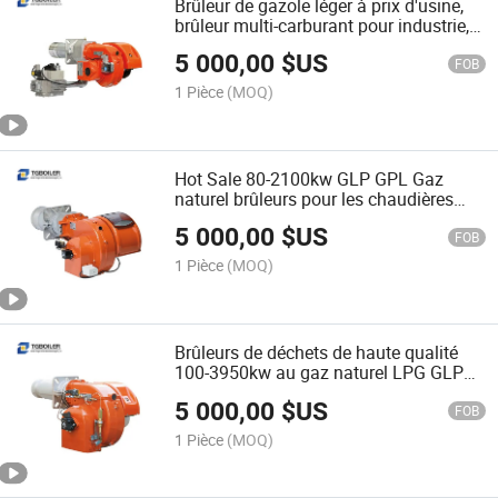
Brûleur de gazole léger à prix d'usine,
brûleur multi-carburant pour industrie,
pièces de chaudière 89-391kw
5 000,00
$US
FOB
1 Pièce
(MOQ)
Hot Sale 80-2100kw GLP GPL Gaz
naturel brûleurs pour les chaudières
industrielles
5 000,00
$US
FOB
1 Pièce
(MOQ)
Brûleurs de déchets de haute qualité
100-3950kw au gaz naturel LPG GLP
pièces de rechange pour chaudière
5 000,00
$US
FOB
1 Pièce
(MOQ)