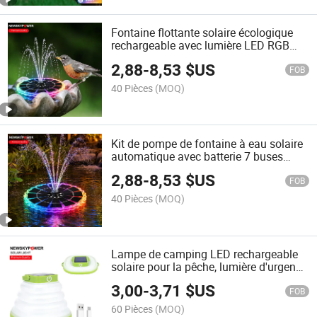
Fontaine flottante solaire écologique
rechargeable avec lumière LED RGB
pour décoration de bain d'oiseaux et de
2,88
-
8,53
$US
bassin de jardin
FOB
40 Pièces
(MOQ)
Kit de pompe de fontaine à eau solaire
automatique avec batterie 7 buses
lumières RGB IP68 pour bassin
2,88
-
8,53
$US
d'oiseaux étang jardin piscine
FOB
40 Pièces
(MOQ)
Lampe de camping LED rechargeable
solaire pour la pêche, lumière d'urgence
pour tente, lampe en silicone pour le
3,00
-
3,71
$US
camping
FOB
60 Pièces
(MOQ)