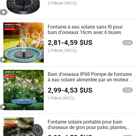
2 Pièces
(MOQ)
Fontaine à eau solaire sans fil pour
bain d'oiseaux 16cm avec 6 buses
2,81
-
4,59
$US
FOB
2 Pièces
(MOQ)
Bain d'oiseaux IP68 Pompe de fontaine
à eau solaire alimentée par un moteur
DC étanche
2,99
-
4,53
$US
FOB
1 Pièce
(MOQ)
Fontaine solaire portable pour bain
d'oiseaux de gros pour patio, plantes,
jardin et décoration de crevettes