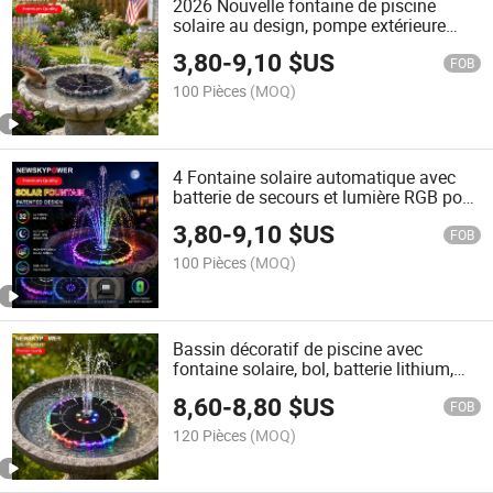
2026 Nouvelle fontaine de piscine
solaire au design, pompe extérieure
rechargeable pour bain d'oiseaux,
3,80
-
9,10
$US
étang avec 3.5W panneau solaire et
FOB
1800mAh batterie
100 Pièces
(MOQ)
4 Fontaine solaire automatique avec
batterie de secours et lumière RGB pour
jardin, étang et baignoire,
3,80
-
9,10
$US
fonctionnement nocturne de plusieurs
FOB
heures
100 Pièces
(MOQ)
Bassin décoratif de piscine avec
fontaine solaire, bol, batterie lithium,
lumière nocturne RGB
8,60
-
8,80
$US
FOB
120 Pièces
(MOQ)