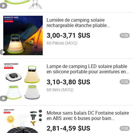
Lumière de camping solaire
rechargeable étanche pliable
suspendue à vendre
3,00
-
3,71
$US
FOB
60 Pièces
(MOQ)
Lampe de camping LED solaire pliable
en silicone portable pour aventures en
plein air
3,10
-
3,80
$US
FOB
60 Sets
(MOQ)
Moteur sans balais DC Fontaine solaire
en ABS avec 6 buses pour bain
d'oiseaux, étang, décoration de jardin
2,81
-
4,59
$US
FOB