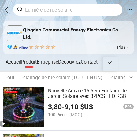
Qingdao Commercial Energy Electronics Co.,
Ltd.
Plus
Accueil
Produit
Entreprise
Découvrez
Contact
Tout
Éclairage de rue solaire (TOUT EN UN)
Éclairage pub
Nouvelle Arrivée 16.5cm Fontaine de
Jardin Solaire avec 32PCS LED RGB
Améliorée 3.5W Fontaine Solaire
3,80
-
9,10
$US
Flottante avec Barrière de Protection
FOB
pour Étang à Poissons
100 Pièces
(MOQ)