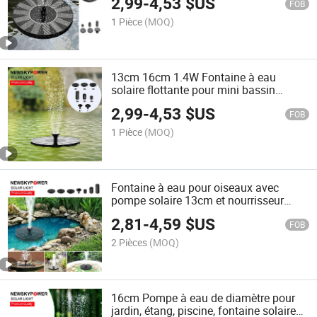
2,99
-
4,53
$US
FOB
1 Pièce
(MOQ)
13cm 16cm 1.4W Fontaine à eau
solaire flottante pour mini bassin
d'oiseaux extérieur
2,99
-
4,53
$US
FOB
1 Pièce
(MOQ)
Fontaine à eau pour oiseaux avec
pompe solaire 13cm et nourrisseur
pour animaux avec 6 buses
2,81
-
4,59
$US
FOB
2 Pièces
(MOQ)
16cm Pompe à eau de diamètre pour
jardin, étang, piscine, fontaine solaire