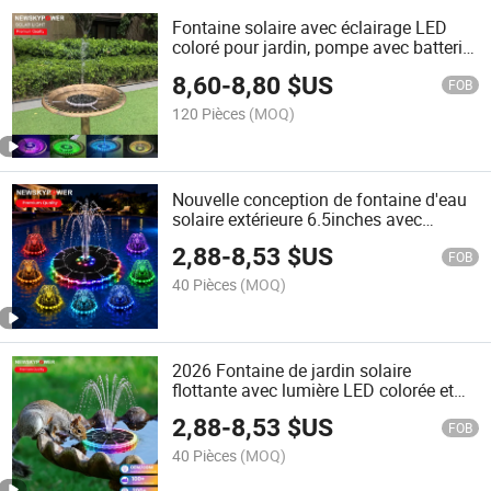
Fontaine solaire avec éclairage LED
coloré pour jardin, pompe avec batterie
de secours intégrée
8,60
-
8,80
$US
FOB
120 Pièces
(MOQ)
Nouvelle conception de fontaine d'eau
solaire extérieure 6.5inches avec
lumière LED 7 buses de pulvérisation
2,88
-
8,53
$US
d'eau décoration de jardin cadeau pour
FOB
gros
40 Pièces
(MOQ)
2026 Fontaine de jardin solaire
flottante avec lumière LED colorée et
batterie de secours, décor de bain
2,88
-
8,53
$US
d'oiseaux extérieur amical pour les
FOB
animaux
40 Pièces
(MOQ)