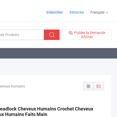
S'identifier
S'inscrire
Français
Publier la Demande
d'Achat
cheveux humains
readlock Cheveux Humains Crochet Cheveux
ux Humains Faits Main