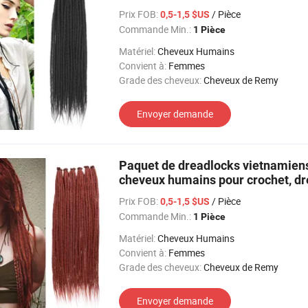
Prix FOB:
/ Pièce
0,5-1,5 $US
Commande Min.:
1 Pièce
Matériel:
Cheveux Humains
Convient à:
Femmes
Grade des cheveux:
Cheveux de Remy
Envoyer demande
Paquet de dreadlocks vietnamiens
cheveux humains pour crochet, dre
cheveux humains
Prix FOB:
/ Pièce
0,5-1,5 $US
Commande Min.:
1 Pièce
Matériel:
Cheveux Humains
Convient à:
Femmes
Grade des cheveux:
Cheveux de Remy
Envoyer demande