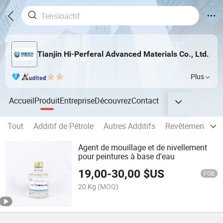
Tianjin Hi-Perferal Advanced Materials Co., Ltd.
Plus
Accueil
Produit
Entreprise
Découvrez
Contact
Tout
Additif de Pétrole
Autres Additifs
Revêtement de C
Agent de mouillage et de nivellement
pour peintures à base d'eau
19,00
-
30,00
$US
FOB
20 Kg
(MOQ)