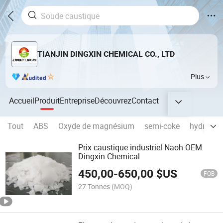
TIANJIN DINGXIN CHEMICAL CO., LTD
Plus
Accueil
Produit
Entreprise
Découvrez
Contact
Tout
ABS
Oxyde de magnésium
semi-coke
hydroxyd
Prix caustique industriel Naoh OEM
Dingxin Chemical
450,00
-
650,00
$US
FOB
27 Tonnes
(MOQ)