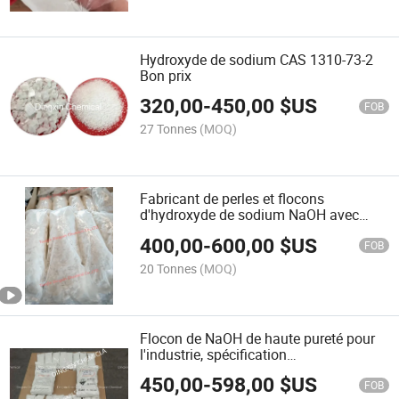
Hydroxyde de sodium CAS 1310-73-2
Bon prix
320,00
-
450,00
$US
FOB
27 Tonnes
(MOQ)
Fabricant de perles et flocons
d'hydroxyde de sodium NaOH avec
palette conforme REACH, emballage
400,00
-
600,00
$US
personnalisé disponible
FOB
20 Tonnes
(MOQ)
Flocon de NaOH de haute pureté pour
l'industrie, spécification
personnalisable
450,00
-
598,00
$US
FOB