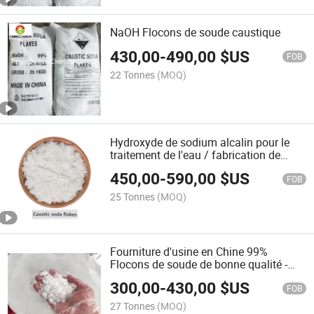
NaOH Flocons de soude caustique
430,00
-
490,00
$US
FOB
22 Tonnes
(MOQ)
Hydroxyde de sodium alcalin pour le
traitement de l'eau / fabrication de
papier, impression, teinture, médecine,
450,00
-
590,00
$US
métallurgie, fibre chimique,
FOB
électroplacage
25 Tonnes
(MOQ)
Fourniture d'usine en Chine 99%
Flocons de soude de bonne qualité -
Flocons d'alcali de grade alimentaire
300,00
-
430,00
$US
industriel
FOB
27 Tonnes
(MOQ)