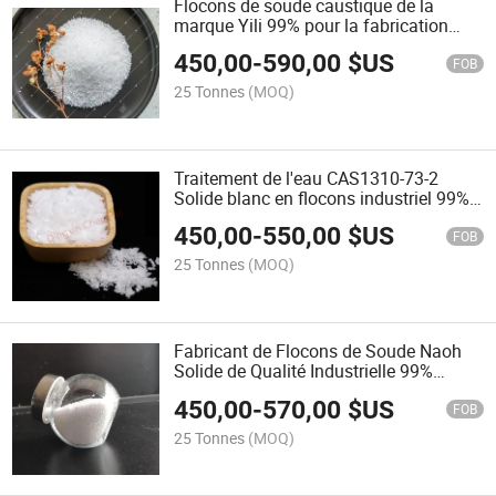
Flocons de soude caustique de la
marque Yili 99% pour la fabrication
d'aluminium
450,00
-
590,00
$US
FOB
25 Tonnes
(MOQ)
Traitement de l'eau CAS1310-73-2
Solide blanc en flocons industriel 99%
Hydroxyde de sodium
450,00
-
550,00
$US
FOB
25 Tonnes
(MOQ)
Fabricant de Flocons de Soude Naoh
Solide de Qualité Industrielle 99%
Hydroxyde de Sodium Traitement des
450,00
-
570,00
$US
Eaux Usées
FOB
25 Tonnes
(MOQ)