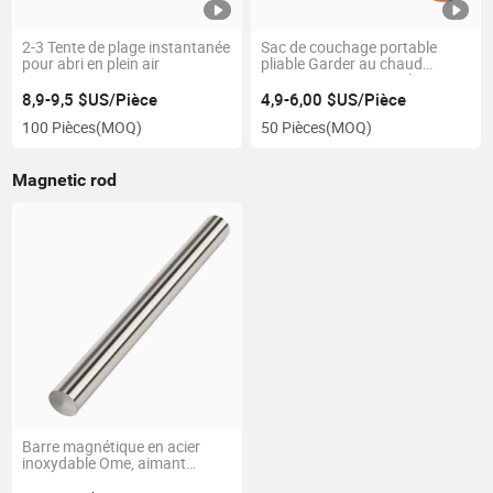
2-3 Tente de plage instantanée
Sac de couchage portable
pour abri en plein air
pliable Garder au chaud
Coupe-vent Personnalisation
de couleur du logo
8,9-9,5 $US/Pièce
4,9-6,00 $US/Pièce
100 Pièces
(MOQ)
50 Pièces
(MOQ)
Magnetic rod
Barre magnétique en acier
inoxydable Ome, aimant
permanent en terre rare,