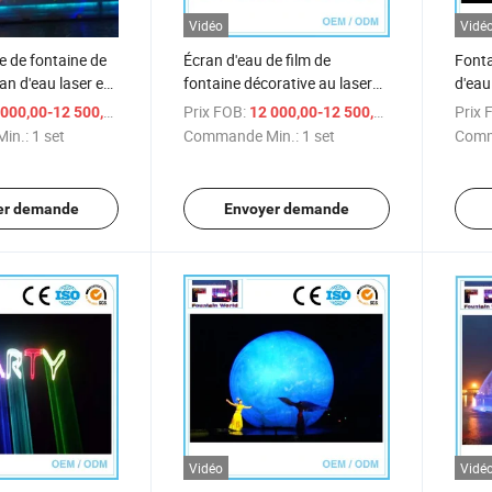
Vidéo
Vidé
 de fontaine de
Écran d'eau de film de
Fonta
an d'eau laser en
fontaine décorative au laser
d'eau
ilateur extérieur
RGB 15W 3D
extér
/ set
Prix FOB:
/ set
Prix 
000,00-12 500,00 $US
12 000,00-12 500,00 $US
in.:
1 set
Commande Min.:
1 set
Comm
er demande
Envoyer demande
Vidéo
Vidé