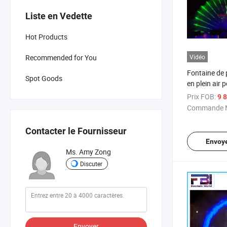
Liste en Vedette
Hot Products
Recommended for You
Vidéo
Fontaine de p
Spot Goods
en plein air 
fabriquée en
Prix FOB:
9 8
Commande M
Contacter le Fournisseur
Envoy
Ms. Amy Zong
Discuter
Envoyer