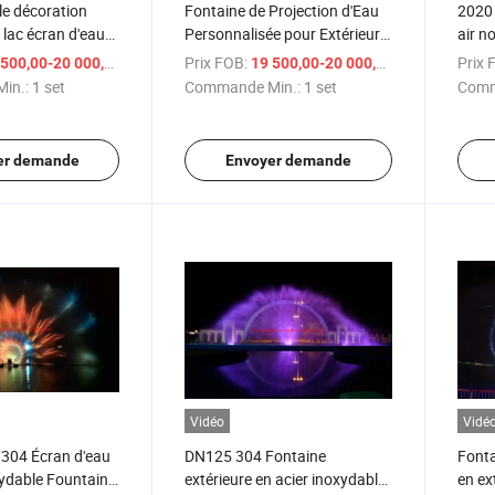
e décoration
Fontaine de Projection d'Eau
2020 
 lac écran d'eau
Personnalisée pour Extérieur
air n
ilm
3D
avec 
/ set
Prix FOB:
/ set
Prix 
500,00-20 000,00 $US
19 500,00-20 000,00 $US
in.:
1 set
Commande Min.:
1 set
Comm
er demande
Envoyer demande
Vidéo
Vidé
 304 Écran d'eau
DN125 304 Fontaine
Fonta
xydable Fountains
extérieure en acier inoxydable
en ex