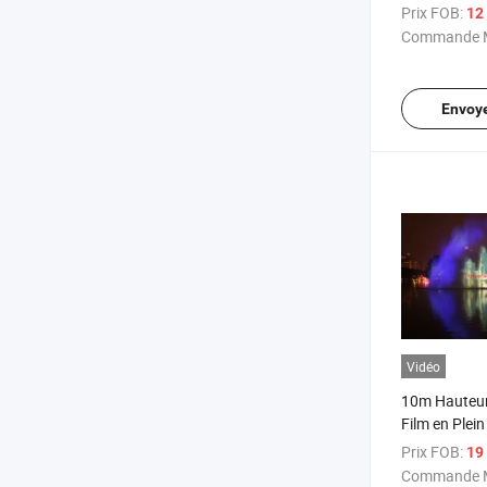
de film
Prix FOB:
12 
Commande M
Envoy
Vidéo
10m Hauteur
Film en Plein
d'Eau
Prix FOB:
19 
Commande M