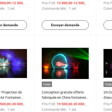
en forme de ventilateur
Chin
/ set
Prix FOB:
/ set
Prix 
000,00-12 500,00 $US
12 000,00-12 500,00 $US
in.:
1 set
Commande Min.:
1 set
Comm
er demande
Envoyer demande
Vidéo
Vidé
 Projection de
Conception gratuite offerte
2m En
 Air Fontaines
fabriquée en Chine fontaines
d'eau
d'eau de cinéma
artifi
/ set
Prix FOB:
/ set
Prix 
500,00-20 000,00 $US
19 500,00-20 000,00 $US
in.:
1 set
Commande Min.:
1 set
Comm