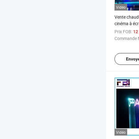
Vidéo
Vente chaude
cinéma à écr
forme de vent
Prix FOB:
12 
Commande M
Envoy
Vidéo