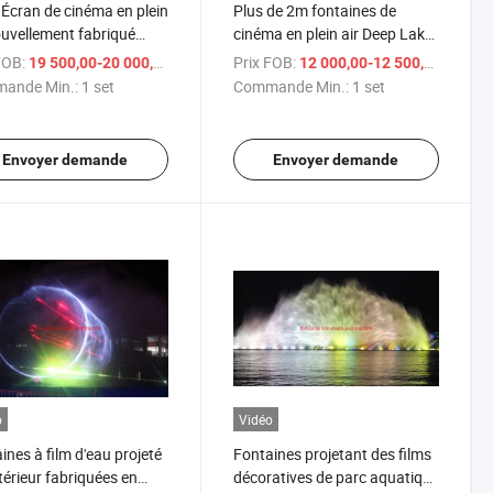
Écran de cinéma en plein
Plus de 2m fontaines de
ouvellement fabriqué
cinéma en plein air Deep Lake
fontaine d'eau laser
en Chine
FOB:
/ set
Prix FOB:
/ 
19 500,00-20 000,00 $US
12 000,00-12 500,00 $US
ande Min.:
1 set
Commande Min.:
1 set
Envoyer demande
Envoyer demande
o
Vidéo
ines à film d'eau projeté
Fontaines projetant des films
térieur fabriquées en
décoratives de parc aquatique