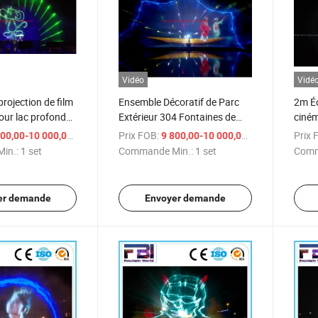
Vidéo
Vidé
rojection de film
Ensemble Décoratif de Parc
2m Éc
pour lac profond
Extérieur 304 Fontaines de
ciném
 Chine
Film en Acier Inoxydable
Lake
/ set
Prix FOB:
/ set
Prix 
00,00-10 000,00 $US
9 800,00-10 000,00 $US
in.:
1 set
Commande Min.:
1 set
Comm
er demande
Envoyer demande