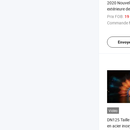
2020 Nouvell
extérieure de
fontaine de f
Prix FOB:
19 
Commande M
Envoy
Vidéo
DN125 Taille
en acier ino