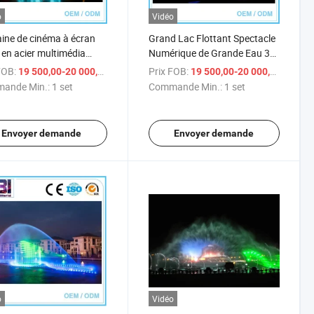
o
Vidéo
ine de cinéma à écran
Grand Lac Flottant Spectacle
 en acier multimédia
Numérique de Grande Eau 3D
ieure avec buse 3D
Fontaine Laser Film
FOB:
/ set
Prix FOB:
/ 
19 500,00-20 000,00 $US
19 500,00-20 000,00 $US
ande Min.:
1 set
Commande Min.:
1 set
Envoyer demande
Envoyer demande
o
Vidéo