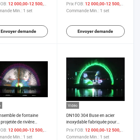
e
15m hauteur
FOB:
/ set
Prix FOB:
/ 
12 000,00-12 500,00 $US
12 000,00-12 500,00 $US
ande Min.:
1 set
Commande Min.:
1 set
Envoyer demande
Envoyer demande
o
Vidéo
semble de fontaine
DN100 304 Buse en acier
 projetée de rivière
inoxydable fabriquée pour
cielle en plein air
fontaine de cinéma à écran
FOB:
/ set
Prix FOB:
/ 
12 000,00-12 500,00 $US
12 000,00-12 500,00 $US
d'eau
ande Min.:
1 set
Commande Min.:
1 set