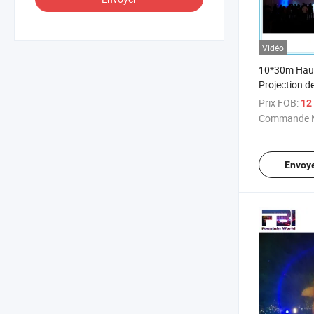
Vidéo
10*30m Haut
Projection d
Plein Air Fon
Prix FOB:
12 
Jet de Fonta
Commande M
Envoy