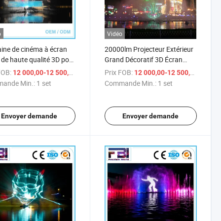
o
Vidéo
ine de cinéma à écran
20000lm Projecteur Extérieur
 de haute qualité 3D pour
Grand Décoratif 3D Écran
rieur
d'Eau Fontaine de Film
FOB:
/ set
Prix FOB:
/ 
12 000,00-12 500,00 $US
12 000,00-12 500,00 $US
ande Min.:
1 set
Commande Min.:
1 set
Envoyer demande
Envoyer demande