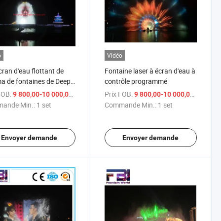
o
Vidéo
ran d'eau flottant de
Fontaine laser à écran d'eau à
a de fontaines de Deep
contrôle programmé
FOB:
/ set
Prix FOB:
/ se
9 800,00-10 000,00 $US
9 800,00-10 000,00 $US
ande Min.:
1 set
Commande Min.:
1 set
Envoyer demande
Envoyer demande