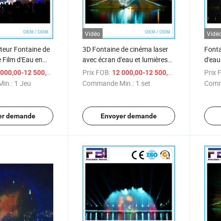
Vidéo
Vidé
eur Fontaine de
3D Fontaine de cinéma laser
Fonta
e Film d'Eau en
avec écran d'eau et lumières
d'eau
taine Flottante
changeantes
l'exté
/ Jeu
Prix FOB:
/ set
Prix 
000,00-12 500,00 $US
12 000,00-12 500,00 $US
ine
in.:
1 Jeu
Commande Min.:
1 set
Comm
er demande
Envoyer demande