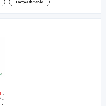
Envoyer demande
/ Pièce
US
ces