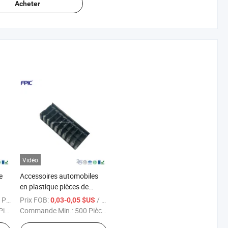
Acheter
Vidéo
e
Accessoires automobiles
en plastique pièces de
rechange personnalisées
Pièce
Prix FOB:
/ Pièce
0,03-0,05 $US
ces
Commande Min.:
500 Pièces