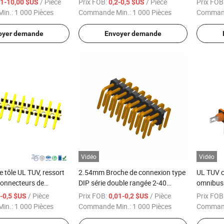
/ Pièce
Prix FOB:
/ Pièce
Prix FOB
01-10,00 $US
0,2-0,5 $US
PA66 GF30
l'associa
in.:
1 000 Pièces
Commande Min.:
1 000 Pièces
Command
oyer demande
Envoyer demande
Vidéo
Vidéo
e tôle UL TUV, ressort
2.54mm Broche de connexion type
UL TUV c
connecteurs de
DIP série double rangée 2-40
omnibus 
triques pour
connecteur de broches
courant 
/ Pièce
Prix FOB:
/ Pièce
Prix FOB
1-0,5 $US
0,01-0,2 $US
stockage
in.:
1 000 Pièces
Commande Min.:
1 000 Pièces
Command