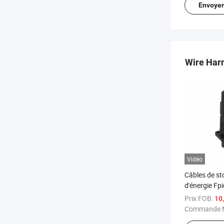
OEM
Envoye
Wire Har
Vidéo
Câbles de s
d'énergie Fpi
solaire, con
Prix FOB:
10,
tension
Commande M