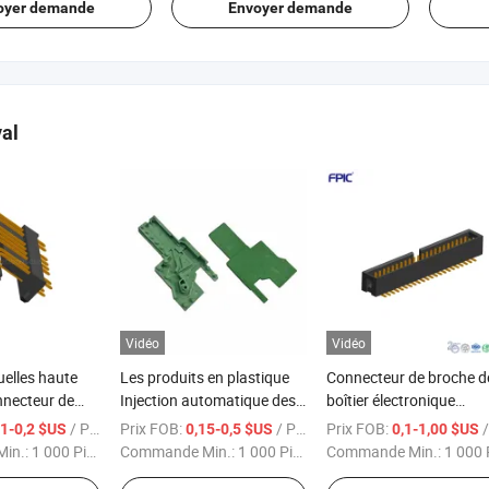
oyer demande
Envoyer demande
al
Vidéo
Vidéo
elles haute
Les produits en plastique
Connecteur de broche d
nnecteur de
Injection automatique des
boîtier électronique
personnalisé
pièces automobiles
personnalisé
/ Pièce
Prix FOB:
/ Pièce
Prix FOB:
/ 
01-0,2 $US
0,15-0,5 $US
0,1-1,00 $US
automobiles
Accessoires de voiture pour
in.:
1 000 Pièces
Commande Min.:
1 000 Pièces
Commande Min.:
1 000 Piè
ture
moule à injection