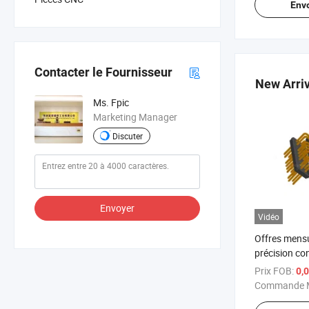
Env
Contacter le Fournisseur
New Arriv
Ms. Fpic
Marketing Manager
Discuter
Envoyer
Vidéo
Offres mensu
précision co
broche PCB 
Prix FOB:
0,
pour pièces 
Commande M
pièces de voi