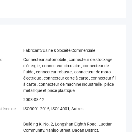
Fabricant/Usine & Société Commerciale
x:
‪Connecteur automobile‬
,
‪connecteur de stockage
d'énergie‬
,
‪connecteur circulaire‬
,
‪connecteur de
fluide‬
,
‪connecteur robuste‬
,
‪connecteur de moto
électrique‬
,
‪connecteur carte à carte‬
,
‪connecteur fil
à carte‬
,
‪connecteur de machine industrielle‬
,
‪pièce
métallique et pièce plastique‬
:
2003-08-12
ystème de
ISO9001:2015, ISO14001, Autres
Building K, No. 2, Longshan Eighth Road, Luotian
Community, Yanluo Street, Baoan District,