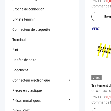
Prix FOB:
0,
Commande M
Broche de connexion
Env
En-tête féminin
Connecteur de plaquette
Terminal
Fini
En-tête de boîte
Logement
Vidéo
Connecteur électronique
Traitement d
Pièces en plastique
de contact, 
broches élec
Prix FOB:
0,
Pièces métalliques
automobile
Commande M
Pièces CNC