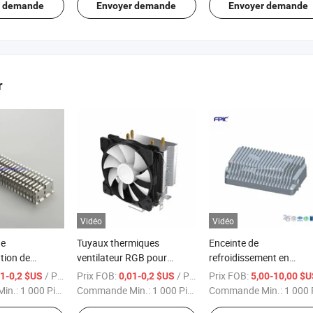
r demande
Envoyer demande
Envoyer demande
r
Vidéo
Vidéo
de
Tuyaux thermiques
Enceinte de
tion de
ventilateur RGB pour
refroidissement en
 thermiques en
processeur dissipateur
aluminium moulé sous
/ Pièce
Prix FOB:
/ Pièce
Prix FOB:
01-0,2 $US
0,01-0,2 $US
5,00-10,00 $
ec ailettes de
thermique en aluminium
pression pour LED
in.:
1 000 Pièces
Commande Min.:
1 000 Pièces
Commande Min.:
1 000 Piè
ent pliantes
pièces profilé alliage
extérieure