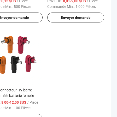
:
/ Pièce
Prix FOB:
/ Pièce
0,15 $US
0,01-2,00 $US
tion USB-IF
téléphone mobile
e Min.:
500 Pièces
Commande Min.:
1 000 Pièces
Envoyer demande
Envoyer demande
onnecteur HV barre
mâle batterie femelle
élevé Connecteurs de
:
/ Pièce
8,00-12,00 $US
 d'énergie
e Min.:
100 Pièces