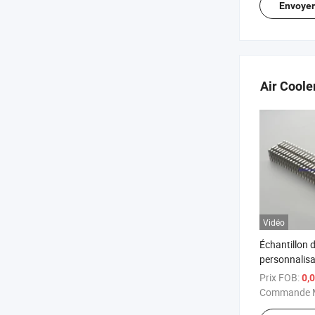
Envoye
Air Coole
Vidéo
Échantillon 
personnalisa
dissipateurs
Prix FOB:
0,
aluminium av
Commande M
refroidissem