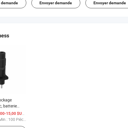
refroidisseur d'air
r demande
Envoyer demande
Envoyer demande
ness
tockage
c, batterie
necteur haute
/ Pièce
00-15,00 $US
in.:
100 Pièces