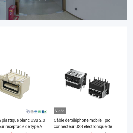
Vidéo
n plastique blanc USB 2.0
Câble de téléphone mobile Fpic
ur réceptacle de type A
connecteur USB électronique de
 à la norme de
Shenzhen connecteur USB de