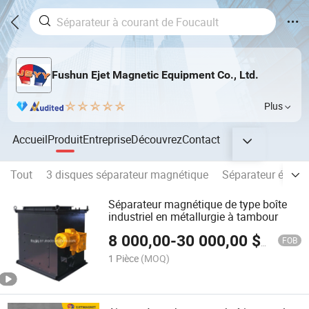
Fushun Ejet Magnetic Equipment Co., Ltd.
Plus
Accueil
Produit
Entreprise
Découvrez
Contact
Tout
3 disques séparateur magnétique
Séparateur électr
Séparateur magnétique de type boîte
industriel en métallurgie à tambour
8 000,00
-
30 000,00
$US
FOB
1 Pièce
(MOQ)