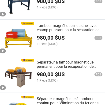
980,00
$US
FOB
1 Pièce
(MOQ)
Tambour magnétique industriel avec
champ puissant pour la séparation des
ferrailles lourdes
980,00
$US
FOB
1 Pièce
(MOQ)
Séparateur à tambour magnétique
permanent pour la récupération de
l'acier et du fer dans une usine de tri
980,00
$US
des déchets
FOB
1 Pièce
(MOQ)
Séparateur magnétique à tambour
continu pour l'élimination du fer dans