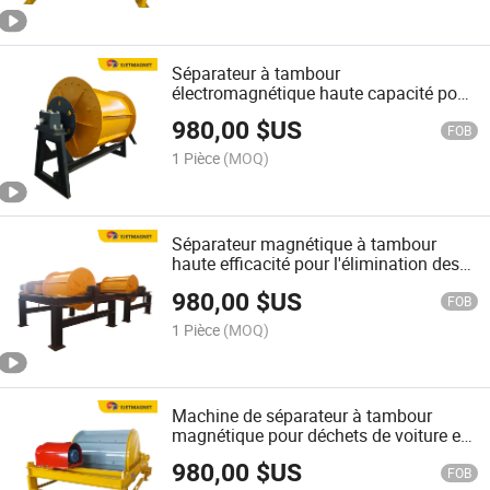
Séparateur à tambour
électromagnétique haute capacité pour
contaminants ferreux dans une ligne de
980,00
$US
déchiquetage de métaux
FOB
1 Pièce
(MOQ)
Séparateur magnétique à tambour
haute efficacité pour l'élimination des
métaux ferreux dans une ligne de
980,00
$US
recyclage de déchets
FOB
1 Pièce
(MOQ)
Machine de séparateur à tambour
magnétique pour déchets de voiture et
ligne de récupération des métaux
980,00
$US
FOB