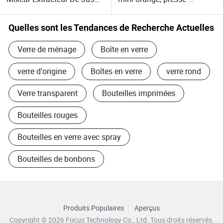
De Fruits 400ml Extracteur
agrumes électrique
De Jus De Fruits 6 Lames
portable, machine à jus
Mixeur Électrique Portable
frais
Quelles sont les Tendances de Recherche Actuelles
Pour Fruits
Verre de ménage
Boîte en verre
verre d'origine
Boîtes en verre
verre rond
Verre transparent
Bouteilles imprimées
Bouteilles rouges
Bouteilles en verre avec spray
Bouteilles de bonbons
Produits Populaires
Aperçus
Copyright © 2026 Focus Technology Co., Ltd. Tous droits réservés.