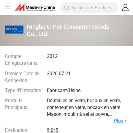
Ningbo U-Per Consumer Goods
Co., Ltd.
Compte
2012
Enregistré dans:
Dernière Date de
2026-07-21
Connexion:
Type d'Entreprise:
Fabricant/Usine
Produits
Bouteilles en verre, bocaux en verre,
Principaux:
conteneur en verre, bocaux en verre
Mason, moulin à sel et poivre,
Plus
bouteilles de vodka en verre, mugs et
tasses en verre, verre à boire, pichet en
Évaluation:
5.0/5