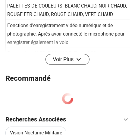
TROPICALE,OBSERVATION DES OISEAUX
PALETTES DE COULEURS: BLANC CHAUD, NOIR CHAUD,
ROUGE FER CHAUD, ROUGE CHAUD, VERT CHAUD
Fonctions d'enregistrement vidéo numérique et de
photographie. Après avoir connecté le microphone pour
enregistrer également la voix.
Voir Plus
Écran micro-OLED (800×600 RVB) de 0,32 pouces pour
une visualisation aisée.
Recommandé
Prise en charge de l'APPLICATION GT-Share (Android et
IOS)
Recherches Associées
Réseaux de plans focaux non refroidis
Vision Nocturne Militaire
Capteur
à l'oxyde de vanadium 256 x