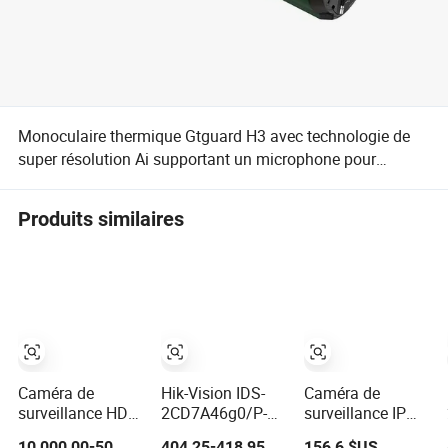
Monoculaire thermique Gtguard H3 avec technologie de
super résolution Ai supportant un microphone pour
enregistrer la voix
Produits similaires
Caméra de
Hik-Vision IDS-
Caméra de
surveillance HD
2CD7A46g0/P-
surveillance IP
IP sans fil multi-
Izhs (Y) 4MP
vidéo numérique
10 000,00-50
404,25-418,95
156,6 $US