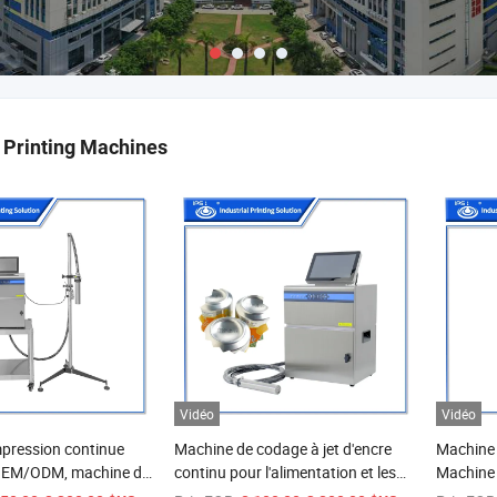
l Printing Machines
Vidéo
Vidéo
mpression continue
Machine de codage à jet d'encre
Machine
e OEM/ODM, machine de
continu pour l'alimentation et les
Machine 
mprimante de date
boissons, la pharmacie, les
pour pla