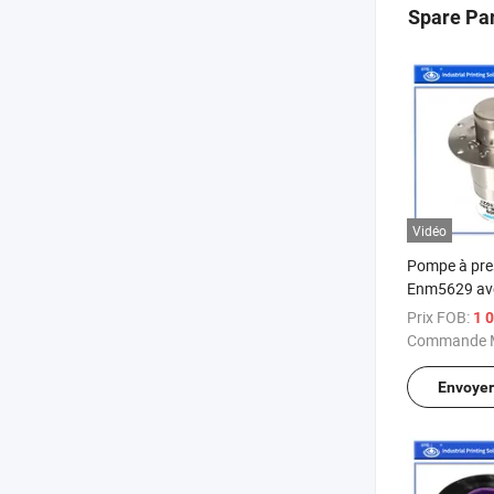
Spare Pa
Vidéo
Pompe à pres
Enm5629 ave
pour 9040 pi
Prix FOB:
1 06
rechange Ma
Commande M
Inkjet
Envoye