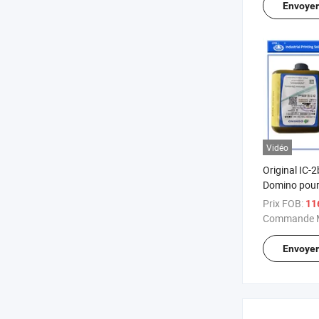
Envoye
Vidéo
Original IC-
Domino pour
A520I Imprim
Prix FOB:
116
d'encre Cij 
Commande M
2bk006
Envoye