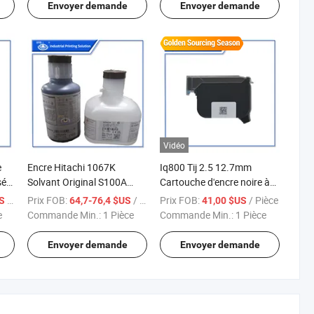
re
Envoyer demande
Envoyer demande
Cij
Vidéo
e
Encre Hitachi 1067K
Iq800 Tij 2.5 12.7mm
sé
Solvant Original S100A
Cartouche d'encre noire à
e à
pour Imprimante à Jet
séchage rapide originale
/ Pièce
Prix FOB:
/ Pièce
Prix FOB:
/ Pièce
US
64,7-76,4 $US
41,00 $US
d'Encre Hitachi Ux-D160W
e
Commande Min.:
1 Pièce
Commande Min.:
1 Pièce
Ux-D150W Série Ux
Envoyer demande
Envoyer demande