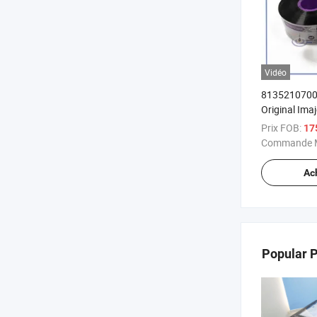
Vidéo
8135210700
Original Imaj
33mm*700m
Prix FOB:
175
Rouleaux/Bo
Commande M
Seulement
Ac
Popular 