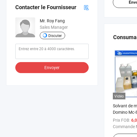
Env
Contacter le Fournisseur
Mr. Roy Fang
Sales Manager
Discuter
Consuma
Envoyer
Vidéo
Solvant de m
Domino Mc-
compatible 
Prix FOB:
6,
étiquette po
Commande M
à jet d'encre 