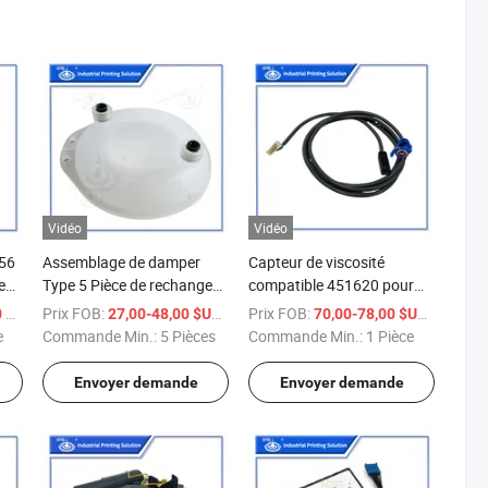
Vidéo
Vidéo
856
Assemblage de damper
Capteur de viscosité
e
Type 5 Pièce de rechange
compatible 451620 pour
018872sp pour Domino
imprimante à jet d'encre
/ Pièce
Prix FOB:
/ Pièce
Prix FOB:
/ Pièce
S
27,00-48,00 $US
70,00-78,00 $US
e
Ax150 A320I A420I
Hitachi pH Pb Px Pxr Rx2
e
Commande Min.:
5 Pièces
Commande Min.:
1 Pièce
Imprimante Ax Cij
compatible
Envoyer demande
Envoyer demande