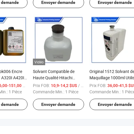
300-2005-001 pour enc
r demande
Envoyer demande
Envoyer demande
de l'imprimante Citronix 
Vidéo
2bk006 Encre
Solvant Compatible de
Original 1512 Solvant d
 A320I A420I
Haute Qualité Hitachi
Maquillage 1000ml Utili
ante à jet
S100A S1018 Maquillage
pour Lx 8900 Imprimant
/ Pièce
Prix FOB:
/ Pièce
Prix FOB:
,00-151,00 $US
10,9-14,2 $US
36,00-41,5 $
Make up Mc-
800ml pour Imprimante à
Jet d'Encre
in.:
1 Pièce
Commande Min.:
1 Pièce
Commande Min.:
1 Pièc
Jet d'Encre Hitachi K67
K72 Th18 5100
r demande
Envoyer demande
Envoyer demande