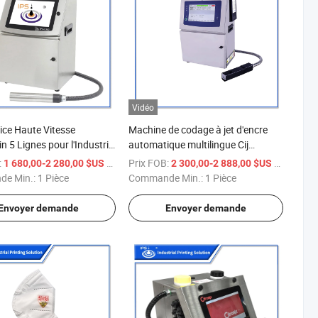
Vidéo
ice Haute Vitesse
Machine de codage à jet d'encre
 5 Lignes pour l'Industrie
automatique multilingue Cij
allage Imprimante à Jet
Imprimante à jet d'encre haute
:
/ Pièce
Prix FOB:
/ Pièce
1 680,00-2 280,00 $US
2 300,00-2 888,00 $US
Continue IPS-C550
qualité IP55 Imprimante de codage
e Min.:
1 Pièce
Commande Min.:
1 Pièce
te Cij
pour date d'œufs sur bouteilles en
plastique alimentaires
Envoyer demande
Envoyer demande