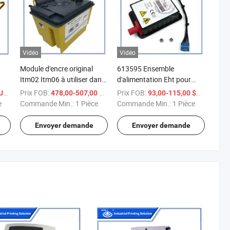
Vidéo
Vidéo
Module d'encre original
613595 Ensemble
Itm02 Itm06 à utiliser dans
d'alimentation Eht pour
ble
la série Domino Ax
Vj1580 Vj1880 Imprimante
/ Pièce
Prix FOB:
/ Pièce
Prix FOB:
/ Pièce
S
478,00-507,00 $US
93,00-115,00 $US
à jet d'encre continue Cij
e
Commande Min.:
1 Pièce
Commande Min.:
1 Pièce
 Rx
1580 1880 Kit
d'alimentation Eht original
Envoyer demande
Envoyer demande