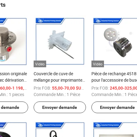
rts
Vidéo
Vidéo
sion originale
Couvercle de cuve de
Pièce de rechange 451
c dérivation
mélange pour imprimante
pour l'accessoire de bus
èces de
Hitachi compatible Hitachi
compatible avec
Prix FOB:
/ pieces
/ Pièce
Prix FOB:
0,00-1 198,00 $US
55,00-70,00 $US
245,00-325,00 $U
rkem Imaje
Pl2271
l'imprimante à jet d'encr
in.:
1 pieces
Commande Min.:
1 Pièce
Commande Min.:
1 Pièc
Hitachi Rx Cij
r demande
Envoyer demande
Envoyer demande