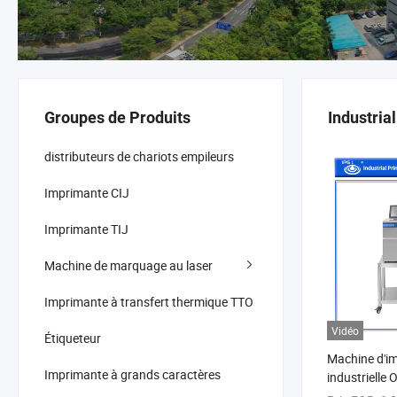
Groupes de Produits
Industria
distributeurs de chariots empileurs
Imprimante CIJ
Imprimante TIJ
Machine de marquage au laser
Imprimante à transfert thermique TTO
Vidéo
Étiqueteur
Machine d'i
Imprimante à grands caractères
industriell
marquage, i