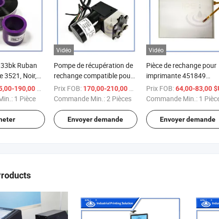
Vidéo
Vidéo
33bk Ruban
Pompe de récupération de
Pièce de rechange pour
e 3521, Noir,
rechange compatible pour
imprimante 451849
, 15
imprimante Cij Gutter
panneau tactile compati
/ Pièce
Prix FOB:
/ Pièce
Prix FOB:
,00-190,00 $US
170,00-210,00 $US
64,00-83,00 $U
îte, X30
Pump Ept007517sp pour
pour imprimante à jet
in.:
1 Pièce
Commande Min.:
2 Pièces
Commande Min.:
1 Pièc
imprimante à jet d'encre
d'encre continue Hitachi
Domino Ax Series
Cij Rxs Rx1 Rx2
heter
Envoyer demande
Envoyer demande
007517sp
Products