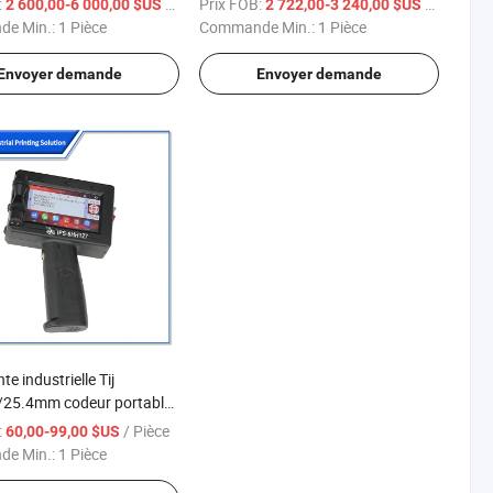
:
/ Pièce
Prix FOB:
/ Pièce
2 600,00-6 000,00 $US
2 722,00-3 240,00 $US
à marquage laser UV IPS-Luv5w F
e Min.:
1 Pièce
Commande Min.:
1 Pièce
Mg
Envoyer demande
Envoyer demande
e industrielle Tij
25.4mm codeur portable
rimante de sacs en papier
:
/ Pièce
60,00-99,00 $US
de QR
e Min.:
1 Pièce