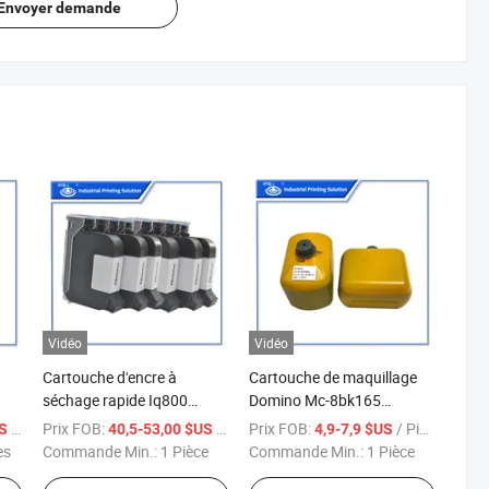
Envoyer demande
Vidéo
Vidéo
Cartouche d'encre à
Cartouche de maquillage
séchage rapide Iq800
Domino Mc-8bk165
-
Original HP 12.7mm Encre
compatible avec
/ Pièce
Prix FOB:
/ Pièce
Prix FOB:
/ Pièce
US
40,5-53,00 $US
4,9-7,9 $US
sans puce noire à base de
l'imprimante à jet d'encre
es
Commande Min.:
1 Pièce
Commande Min.:
1 Pièce
1
solvant pour imprimante Tij
Domino Cij 1.2L