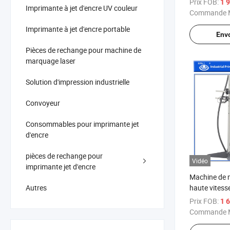
Prix FOB:
1 
Imprimante à jet d'encre UV couleur
d'expiration
Commande M
barres CIJ av
Imprimante à jet d'encre portable
bouteilles, c
Env
plastique
Pièces de rechange pour machine de
marquage laser
Solution d'impression industrielle
Convoyeur
Consommables pour imprimante jet
d'encre
pièces de rechange pour
Vidéo
imprimante jet d'encre
Machine de m
Autres
haute vites
cartouche d'
Prix FOB:
1 
Commande M