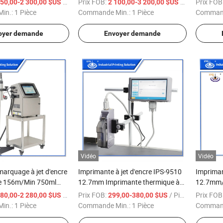
/ Pièce
Prix FOB:
/ Pièce
Prix FOB
950,00-2 300,00 $US
2 100,00-3 200,00 $US
, imprimante à code-
produits de consommation,
in.:
1 Pièce
Commande Min.:
1 Pièce
Command
ec certificat CE pour
l'industrie et l'automobile
artons, sacs en
oyer demande
Envoyer demande
Vidéo
Vidéo
arquage à jet d'encre
Imprimante à jet d'encre IPS-9510
Imprimant
se 156m/Min 750ml
12.7mm Imprimante thermique à
12.7mm/
encre IPS-C550
jet d'encre de demi-pouce
pour imp
/ Pièce
Prix FOB:
/ Pièce
Prix FOB
680,00-2 280,00 $US
299,00-380,00 $US
avec co
in.:
1 Pièce
Commande Min.:
1 Pièce
Command