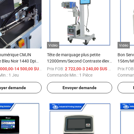
Vidéo
Vidéo
 numérique CMJN
Tête de marquage plus petite
Bon Serv
 Bleu Noir 1440 Dpi
12000mm/Second Contraste élevé
156m/Min
lète UV à jet d'encre
sur systèmes de marquage laser
de l'Emb
/ Jeu
Prix FOB:
/ Pièce
Prix FOB
 000,00-14 500,00 $US
2 722,00-3 240,00 $US
impression Epson I3200
HDPE LDPE IPS-Luv5w F Mg
d'Encre 
in.:
1 Jeu
Commande Min.:
1 Pièce
Command
Impriman
oyer demande
Envoyer demande