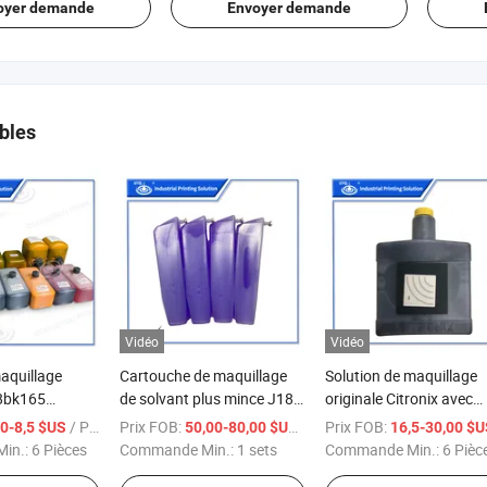
oyer demande
Envoyer demande
bles
Vidéo
Vidéo
aquillage
Cartouche de maquillage
Solution de maquillage
8bk165
de solvant plus mince J188
originale Citronix avec
1.2L sans
avec étiquette RFID 800ml
étiquette RFID 300-1006
/ Pièce
Prix FOB:
/ sets
Prix FOB:
00-8,5 $US
50,00-80,00 $US
16,5-30,00 $
ur imprimante
pour Markem Imaje original
001 300-1006-003 300-
in.:
6 Pièces
Commande Min.:
1 sets
Commande Min.:
6 Pièc
Cij
9028 9029
1033-001 300-1010-00