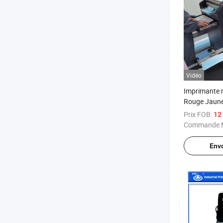
Vidéo
Imprimante
Rouge Jaune
Couleur Comp
Prix FOB:
12
avec tête d'
Commande M
Env