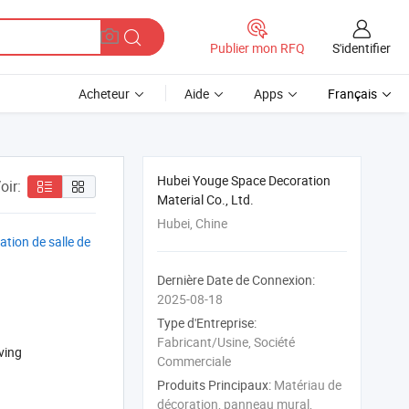
S'identifier
Publier mon RFQ
Acheteur
Aide
Apps
Français
Hubei Youge Space Decoration
oir:
Material Co., Ltd.
Hubei, Chine
tion de salle de
Dernière Date de Connexion:
2025-08-18
Type d'Entreprise:
Fabricant/Usine, Société
ving
Commerciale
Produits Principaux:
Matériau de
décoration, panneau mural,