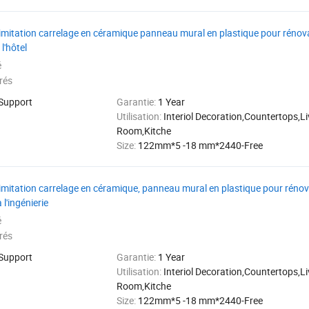
 imitation carrelage en céramique panneau mural en plastique pour rénova
l'hôtel
é
rés
 Support
Garantie:
1 Year
Utilisation:
Interiol Decoration,Countertops,Li
Room,Kitche
Size:
122mm*5 -18 mm*2440-Free
 imitation carrelage en céramique, panneau mural en plastique pour rénova
l'ingénierie
é
rés
 Support
Garantie:
1 Year
Utilisation:
Interiol Decoration,Countertops,Li
Room,Kitche
Size:
122mm*5 -18 mm*2440-Free