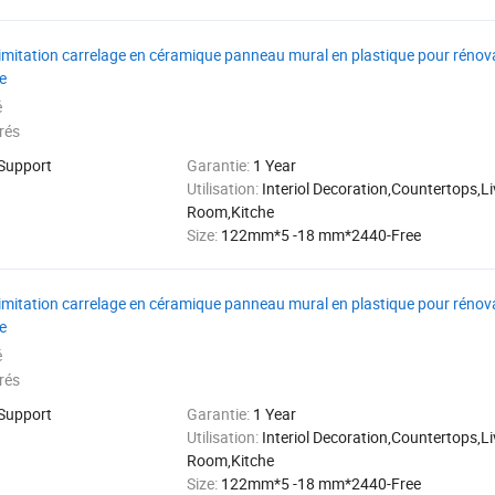
 imitation carrelage en céramique panneau mural en plastique pour rénova
e
é
rés
 Support
Garantie:
1 Year
Utilisation:
Interiol Decoration,Countertops,Li
Room,Kitche
Size:
122mm*5 -18 mm*2440-Free
 imitation carrelage en céramique panneau mural en plastique pour rénova
e
é
rés
 Support
Garantie:
1 Year
Utilisation:
Interiol Decoration,Countertops,Li
Room,Kitche
Size:
122mm*5 -18 mm*2440-Free