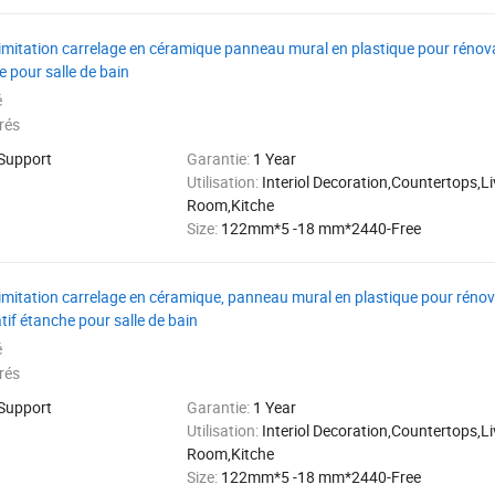
 imitation carrelage en céramique panneau mural en plastique pour rénova
 pour salle de bain
é
rés
 Support
Garantie:
1 Year
Utilisation:
Interiol Decoration,Countertops,Li
Room,Kitche
Size:
122mm*5 -18 mm*2440-Free
 imitation carrelage en céramique, panneau mural en plastique pour rénova
tif étanche pour salle de bain
é
rés
 Support
Garantie:
1 Year
Utilisation:
Interiol Decoration,Countertops,Li
Room,Kitche
Size:
122mm*5 -18 mm*2440-Free