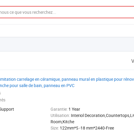
V
 imitation carrelage en céramique, panneau mural en plastique pour rénova
anche pour salle de bain, panneau en PVC
é
rés
 Support
Garantie:
1 Year
Utilisation:
Interiol Decoration,Countertops,Li
Room,Kitche
Size:
122mm*5 -18 mm*2440-Free