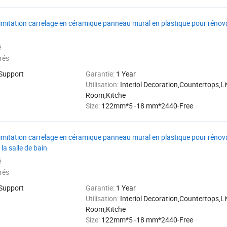
 imitation carrelage en céramique panneau mural en plastique pour rénova
é
rés
 Support
Garantie:
1 Year
Utilisation:
Interiol Decoration,Countertops,Li
Room,Kitche
Size:
122mm*5 -18 mm*2440-Free
 imitation carrelage en céramique panneau mural en plastique pour rénova
la salle de bain
é
rés
 Support
Garantie:
1 Year
Utilisation:
Interiol Decoration,Countertops,Li
Room,Kitche
Size:
122mm*5 -18 mm*2440-Free