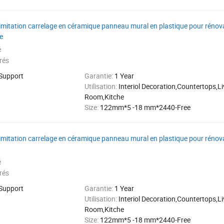
 imitation carrelage en céramique panneau mural en plastique pour rénova
e
é
rés
 Support
Garantie:
1 Year
Utilisation:
Interiol Decoration,Countertops,Li
Room,Kitche
Size:
122mm*5 -18 mm*2440-Free
 imitation carrelage en céramique panneau mural en plastique pour rénova
é
rés
 Support
Garantie:
1 Year
Utilisation:
Interiol Decoration,Countertops,Li
Room,Kitche
Size:
122mm*5 -18 mm*2440-Free