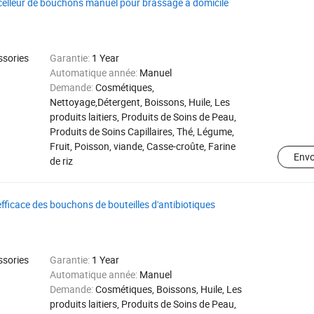
scelleur de bouchons manuel pour brassage à domicile
ssories
Garantie:
1 Year
Automatique année:
Manuel
Demande:
Cosmétiques,
Nettoyage,Détergent, Boissons, Huile, Les
produits laitiers, Produits de Soins de Peau,
Produits de Soins Capillaires, Thé, Légume,
Fruit, Poisson, viande, Casse-croûte, Farine
Env
de riz
fficace des bouchons de bouteilles d'antibiotiques
ssories
Garantie:
1 Year
Automatique année:
Manuel
Demande:
Cosmétiques, Boissons, Huile, Les
produits laitiers, Produits de Soins de Peau,