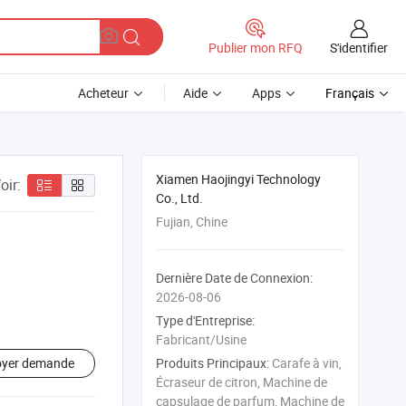
S'identifier
Publier mon RFQ
Acheteur
Aide
Apps
Français
Xiamen Haojingyi Technology
oir:
Co., Ltd.
Fujian, Chine
Dernière Date de Connexion:
2026-08-06
Type d'Entreprise:
Fabricant/Usine
oyer demande
Produits Principaux:
Carafe à vin,
Écraseur de citron, Machine de
capsulage de parfum, Machine de