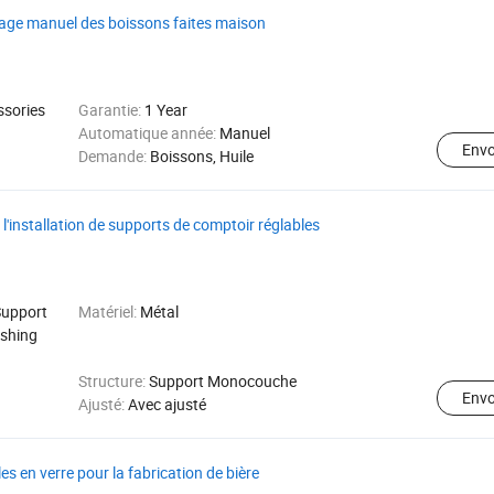
lage manuel des boissons faites maison
ssories
Garantie:
1 Year
Automatique année:
Manuel
Env
Demande:
Boissons, Huile
 l'installation de supports de comptoir réglables
Support
Matériel:
Métal
ashing
Structure:
Support Monocouche
Env
Ajusté:
Avec ajusté
es en verre pour la fabrication de bière