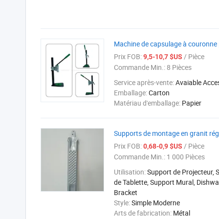
Machine de capsulage à couronne po
Prix FOB:
/ Pièce
9,5-10,7 $US
Commande Min.:
8 Pièces
Service après-vente:
Avaiable Acce
Emballage:
Carton
Matériau d'emballage:
Papier
Supports de montage en granit régla
Prix FOB:
/ Pièce
0,68-0,9 $US
Commande Min.:
1 000 Pièces
Utilisation:
Support de Projecteur, 
de Tablette, Support Mural, Dishw
Bracket
Style:
Simple Moderne
Arts de fabrication:
Métal