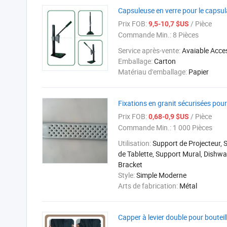
Capsuleuse en verre pour le capsu
Prix FOB:
/ Pièce
9,5-10,7 $US
Commande Min.:
8 Pièces
Service après-vente:
Avaiable Acce
Emballage:
Carton
Matériau d'emballage:
Papier
Fixations en granit sécurisées pour
Prix FOB:
/ Pièce
0,68-0,9 $US
Commande Min.:
1 000 Pièces
Utilisation:
Support de Projecteur, 
de Tablette, Support Mural, Dishw
Bracket
Style:
Simple Moderne
Arts de fabrication:
Métal
Capper à levier double pour bouteill