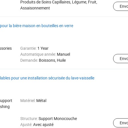
Produits de Soins Capillaires, Légume, Fruit,
Env
Assaisonnement
ur la bière maison en bouteilles en verre
ssories
Garantie:
1 Year
Automatique année:
Manuel
Env
Demande:
Boissons, Huile
bles pour une installation sécurisée du lave-vaisselle
Support
Matériel:
Métal
ashing
Structure:
Support Monocouche
Env
Ajusté:
Avec ajusté